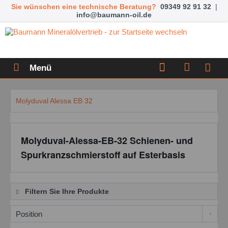
Sie wünschen eine technische Beratung?
09349 92 91 32
|
info@baumann-oil.de
Menü
Molyduval Alessa EB 32
Molyduval-Alessa-EB-32 Schienen- und
Spurkranzschmierstoff auf Esterbasis
Filtern Sie Ihre Produkte