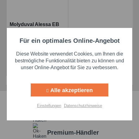
Molyduval Alessa EB
32 IN 5 L/Kanister
Spurkranzschmiermittel
Für ein optimales Online-Angebot
Aktiv
Funktionale
Biologisch Abbaub
Diese Website verwendet Cookies, um Ihnen die
Preis auf Anfrage
Aktiv
Marketing
bestmögliche Funktionalität bieten zu können und
Details
unser Online-Angebot für Sie zu verbessern.
Aktiv
Tracking
Alle akzeptieren
Aktiv
Personalisierung
Schnelle Lieferzeiten
Einstellungen
Datenschutzhinweise
Beste Markenqualität
Aktiv
Service
Premium-Händler
Einstellungen speichern