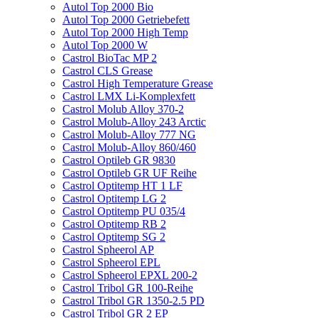
Autol Top 2000 Bio
Autol Top 2000 Getriebefett
Autol Top 2000 High Temp
Autol Top 2000 W
Castrol BioTac MP 2
Castrol CLS Grease
Castrol High Temperature Grease
Castrol LMX Li-Komplexfett
Castrol Molub Alloy 370-2
Castrol Molub-Alloy 243 Arctic
Castrol Molub-Alloy 777 NG
Castrol Molub-Alloy 860/460
Castrol Optileb GR 9830
Castrol Optileb GR UF Reihe
Castrol Optitemp HT 1 LF
Castrol Optitemp LG 2
Castrol Optitemp PU 035/4
Castrol Optitemp RB 2
Castrol Optitemp SG 2
Castrol Spheerol AP
Castrol Spheerol EPL
Castrol Spheerol EPXL 200-2
Castrol Tribol GR 100-Reihe
Castrol Tribol GR 1350-2.5 PD
Castrol Tribol GR 2 EP