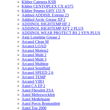
Klüber Catenera KSB
Klüber CENTOPLEX CX 4/375
Klüber Petamo GHY 133 N
Addinol ADDISIL Extemp 23
Addinol Arctic Grease XP 2
ADDINOL HIGHTEMP HF 2
ADDINOL HIGHTEMP XFT 2 PLUS
ADDINOL WEAR PROTECT RS 2 SYN PLUS
Agip Longtime Grease 2
Arcanol Clean M
Arcanol LOAD
Arcanol Motion2
Arcanol Multi 2
Arcanol Multi 3
Arcanol Multitop
Arcanol Semifluid
Arcanol SPEED 2,6
Arcanol TEMP
Arcanol VIB3
Autol CA EP 2
Autol Fliessfett ZSA
Autol Mehrzweckfett
Autol Meißelpaste
Autol Precis Bentonitfett
Autol Top 2000