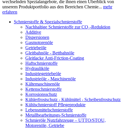
wechselnden Spezialangebote, die ihnen einen Überblick von
unserem Produktportfolio aus den Bereichen Chemie...
mehr
erfahren
Schmierstoffe & Spezialschmierstoffe
Nachhaltige Schmierstoffe zur CO₂-Reduktion
Additive
Dispersionen
Gasmotorenöle
Getriebeöle
Gleitbahnöle - Bettbahnöle
Gleitlacke Anti-Friction-Coating
Haftschmierstoffe
Hydrauliköle
Industriegetriebeöle
Industrieöle - Maschinenöle
Kältemaschinenöle
Kettenschmierstoffe
Korrosionsschutz
Kühlerfrostschutz - Kühlmittel - Scheibenfrostschutz
Kühlschmierstoff Pflegeprodukte
Lebensmittelschmierstoffe
Metallbearbeitungs-Schmierstoffe
Schmieröle Nutzfahrzeuge – UTTO/STOU,
Motorenöle, Getriebe