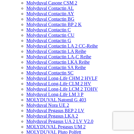
Molyduval Casone CSM 2
Molyduval Contactin AL
Molyduval Contactin AY
Molyduval Contactin BG
Molyduval Contactin BP 2 K
Molyduval Contactin C
Molyduval Contactin CU
Molyduval Contactin G
Molyduval Contactin LA 2 CC-Reihe
Molyduval Contactin LA Reihe
Molyduval Contactin LA-C Reihe
Molyduval Contactin LKA Reihe
Molyduval Contactin SA Reihe
Molyduval Contactin SC
Molyduval Long-Life CHM 2 HVLF
Molyduval Long-Life CLM 2 HV
Molyduval Long-Life LCM 2 TOHV
Molyduval Long-Life LM 3 P
MOLYDUVAL Natomil G 403
Molyduval Nora UE 2
Molyduval Pegasus BEP 2 LV
Molyduval Pegasus LKA 2
Molyduval Pegasus UA 2 LV V2.0
MOLYDUVAL Pegasus UM 2
MOLYDUVAL Pluto Polfett