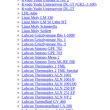
Kyodo Yushi Unireservoir DL-1T (GKL-1-100)
Kyodo Yushi Unireservoir DL-2T
LHL-lube
Liqui Moly LM 330
Liqui Moly LM 50 Litho HT
Liqui Moly Schmierfix
Liqui Moly Seilfett
Lubcon Grizzlygrease Bio 1-1000
Lubcon Grizzlygrease No. 1
Lubcon Grizzlygrease No. 3
Lubcon Sintono GPE 702
Lubcon Sintono GPE 703
Lubcon Sintono Mega 2
Lubcon Sintono Terra SK-RE DB
Lubcon Thermoplex 2 TML
Lubcon Thermoplex 2 TML Spezial
Lubcon Thermoplex ALN 1001
Lubcon Thermoplex ALN 1001/0
Lubcon Thermoplex ALN 1001/00
Lubcon Thermoplex ALN 250 EP
Lubcon Thermoplex ALN 251 EP
Lubcon Thermoplex ALN VP 2
Lubcon Turmofluid GV 460
Lubcon Turmogearfluid CA 200