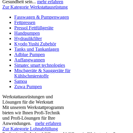
Gesundheit sein...
mehr erfahren
Zur Kategorie Werkstattausrüstung
Fasswagen & Pumpenwagen
Fettpressen
Pressol Fettfüllgeräte
Handpumpen
Hydraulikfilter
Kyodo Yushi Zubehör
Tanks und Tankanlagen
Adblue Pumpen
Auffangwannen
Simatec smart technologies
Mischgeräte & Sauggeräte für
Kühlschmierstoffe
Samoa
Zuwa Pumpen
Werkstattausrüstungen und
Lösungen für die Werkstatt
Mit unserem Werkstattprogramm
bieten wir Ihnen Profi-Technik
und Profi-Lösungen für Ihre
Anwendungen.
mehr erfahren
Zur Kategorie Lohnabfüllung