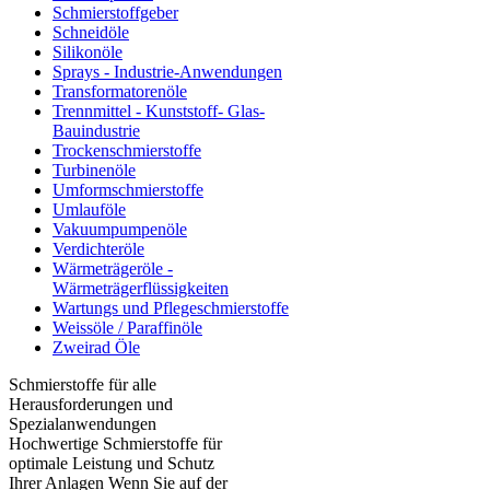
Schmierstoffgeber
Schneidöle
Silikonöle
Sprays - Industrie-Anwendungen
Transformatorenöle
Trennmittel - Kunststoff- Glas-
Bauindustrie
Trockenschmierstoffe
Turbinenöle
Umformschmierstoffe
Umlauföle
Vakuumpumpenöle
Verdichteröle
Wärmeträgeröle -
Wärmeträgerflüssigkeiten
Wartungs und Pflegeschmierstoffe
Weissöle / Paraffinöle
Zweirad Öle
Schmierstoffe für alle
Herausforderungen und
Spezialanwendungen
Hochwertige Schmierstoffe für
optimale Leistung und Schutz
Ihrer Anlagen Wenn Sie auf der