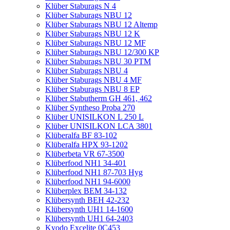
Klüber Staburags N 4
Klüber Staburags NBU 12
Klüber Staburags NBU 12 Altemp
Klüber Staburags NBU 12 K
Klüber Staburags NBU 12 MF
Klüber Staburags NBU 12/300 KP
Klüber Staburags NBU 30 PTM
Klüber Staburags NBU 4
Klüber Staburags NBU 4 MF
Klüber Staburags NBU 8 EP
Klüber Stabutherm GH 461, 462
Klüber Syntheso Proba 270
Klüber UNISILKON L 250 L
Klüber UNISILKON LCA 3801
Klüberalfa BF 83-102
Klüberalfa HPX 93-1202
Klüberbeta VR 67-3500
Klüberfood NH1 34-401
Klüberfood NH1 87-703 Hyg
Klüberfood NH1 94-6000
Klüberplex BEM 34-132
Klübersynth BEH 42-232
Klübersynth UH1 14-1600
Klübersynth UH1 64-2403
Kyodo Excelite 0C453