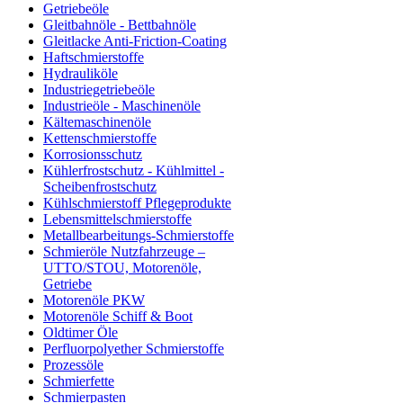
Getriebeöle
Gleitbahnöle - Bettbahnöle
Gleitlacke Anti-Friction-Coating
Haftschmierstoffe
Hydrauliköle
Industriegetriebeöle
Industrieöle - Maschinenöle
Kältemaschinenöle
Kettenschmierstoffe
Korrosionsschutz
Kühlerfrostschutz - Kühlmittel -
Scheibenfrostschutz
Kühlschmierstoff Pflegeprodukte
Lebensmittelschmierstoffe
Metallbearbeitungs-Schmierstoffe
Schmieröle Nutzfahrzeuge –
UTTO/STOU, Motorenöle,
Getriebe
Motorenöle PKW
Motorenöle Schiff & Boot
Oldtimer Öle
Perfluorpolyether Schmierstoffe
Prozessöle
Schmierfette
Schmierpasten