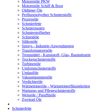
Motorenöle PKW
Motorenöle Schiff & Boot
Oldtimer Öle
Perfluorpolyether Schmierstoffe
Prozessöle
Schmierfette
Schmierpasten
Schmierstoffgeber
Schneidöle
Silikonöle
Sprays - Industrie-Anwendungen
Transformatorenöle
Trennmittel - Kunststoff- Glas- Bauindustrie
Trockenschmierstoffe
Turbinenöle
Umformschmierstoffe
Umlauföle
Vakuumpumpenöle
Verdichteröle
Wärmeträgeröle - Wärmeträgerflüssigkeiten
Wartungs und Pflegeschmierstoffe
Weissöle / Paraffinöle
Zweirad Öle
Schmierfette