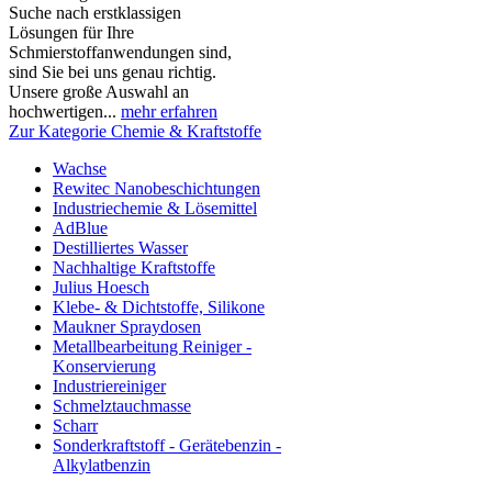
Suche nach erstklassigen
Lösungen für Ihre
Schmierstoffanwendungen sind,
sind Sie bei uns genau richtig.
Unsere große Auswahl an
hochwertigen...
mehr erfahren
Zur Kategorie Chemie & Kraftstoffe
Wachse
Rewitec Nanobeschichtungen
Industriechemie & Lösemittel
AdBlue
Destilliertes Wasser
Nachhaltige Kraftstoffe
Julius Hoesch
Klebe- & Dichtstoffe, Silikone
Maukner Spraydosen
Metallbearbeitung Reiniger -
Konservierung
Industriereiniger
Schmelztauchmasse
Scharr
Sonderkraftstoff - Gerätebenzin -
Alkylatbenzin