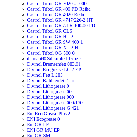
Castrol Tribol GR 3020 - 1000
Castrol Tribol GR 400 PD Reihe
Castrol Tribol GR 4020 Reihe
Castrol Tribol GR 4747/220-2 HT
Castrol Tribol GR ALR 100-00 PD
Castrol Tribol GR CLS
Castrol Tribol GR HT 2
Castrol Tribol GR SW 460-1
Castrol Tribol GR XT 2 HT
Castrol Tribol OG 500-0
diamant® Silikonfett Type 2
Divinol Bremsenfett 083.01
Divinol Ecogrease LC 2 EP
Divinol Fett L 283
Divinol Kabinenfett 1 rot
Divinol Lithogrease 0
Divinol Lithogrease 00
Divinol Lithogrease 000
Divinol Lithogrease 000/150
Divinol Lithogrease G 421
Eni Eco Grease Plus 2
ENI Ecogrease 0
Eni GR LF
ENI GR MU EP
Eni GR SM