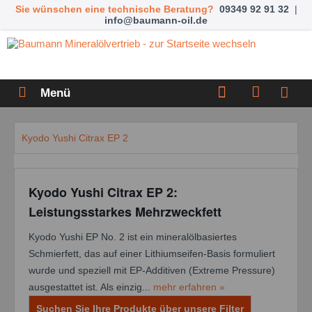
Sie wünschen eine technische Beratung?
09349 92 91 32
|
info@baumann-oil.de
Menü
Kyodo Yushi Citrax EP 2
Kyodo Yushi Citrax EP 2:
Leistungsstarkes Mehrzweckfett
Kyodo Yushi EP No. 2 ist ein mineralölbasiertes
Schmierfett, das auf einer Lithiumseifen-Basis formuliert
wurde und speziell mit EP-Additiven (Extreme Pressure)
ausgestattet ist. Als einzig...
mehr erfahren »
Suchen Sie Ihre Produkte über unsere Filter