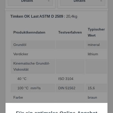
Details
Details
Timken OK Last ASTM D 2509
: 20,4kg
Typischer
Produktkenndaten
Testverfahren
Wert
Grundöl
mineral
Verdicker
lithium
Kinematische Grundöl-
Viskosität
40 °C
ISO 3104
100 °C mm²/s
DIN 51562
15,6
Farbe
braun
NLGI-Klasse
DIN 51818
2