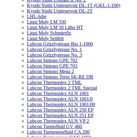
Kyodo Yushi Unireservoir DL-1T (GKL-1-100)
Kyodo Yushi Unireservoir DL-2T
LHL-lube
Liqui Moly LM 330
Liqui Moly LM 50 Litho HT
Liqui Moly Schmierfix
Liqui Moly Seilfett
Lubcon Grizzlygrease Bio 1-1000
Lubcon Grizzlygrease No. 1
Lubcon Grizzlygrease No. 3
Lubcon Sintono GPE 702
Lubcon Sintono GPE 703
Lubcon Sintono Mega 2
Lubcon Sintono Terra SK-RE DB
Lubcon Thermoplex 2 TML
Lubcon Thermoplex 2 TML Spezial
Lubcon Thermoplex ALN 1001
Lubcon Thermoplex ALN 1001/0
Lubcon Thermoplex ALN 1001/00
Lubcon Thermoplex ALN 250 EP
Lubcon Thermoplex ALN 251 EP
Lubcon Thermoplex ALN VP 2
Lubcon Turmofluid GV 460
Lubcon Turmogearfluid CA 200