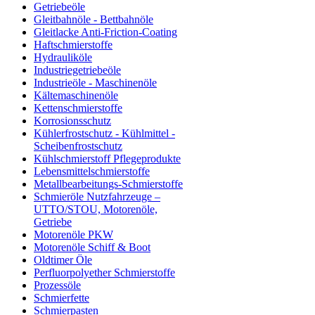
Getriebeöle
Gleitbahnöle - Bettbahnöle
Gleitlacke Anti-Friction-Coating
Haftschmierstoffe
Hydrauliköle
Industriegetriebeöle
Industrieöle - Maschinenöle
Kältemaschinenöle
Kettenschmierstoffe
Korrosionsschutz
Kühlerfrostschutz - Kühlmittel -
Scheibenfrostschutz
Kühlschmierstoff Pflegeprodukte
Lebensmittelschmierstoffe
Metallbearbeitungs-Schmierstoffe
Schmieröle Nutzfahrzeuge –
UTTO/STOU, Motorenöle,
Getriebe
Motorenöle PKW
Motorenöle Schiff & Boot
Oldtimer Öle
Perfluorpolyether Schmierstoffe
Prozessöle
Schmierfette
Schmierpasten