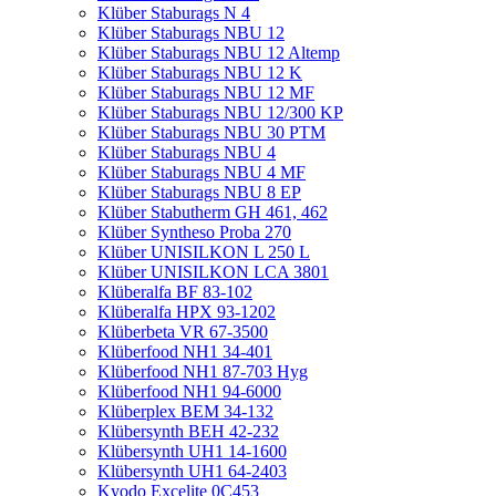
Klüber Staburags N 4
Klüber Staburags NBU 12
Klüber Staburags NBU 12 Altemp
Klüber Staburags NBU 12 K
Klüber Staburags NBU 12 MF
Klüber Staburags NBU 12/300 KP
Klüber Staburags NBU 30 PTM
Klüber Staburags NBU 4
Klüber Staburags NBU 4 MF
Klüber Staburags NBU 8 EP
Klüber Stabutherm GH 461, 462
Klüber Syntheso Proba 270
Klüber UNISILKON L 250 L
Klüber UNISILKON LCA 3801
Klüberalfa BF 83-102
Klüberalfa HPX 93-1202
Klüberbeta VR 67-3500
Klüberfood NH1 34-401
Klüberfood NH1 87-703 Hyg
Klüberfood NH1 94-6000
Klüberplex BEM 34-132
Klübersynth BEH 42-232
Klübersynth UH1 14-1600
Klübersynth UH1 64-2403
Kyodo Excelite 0C453