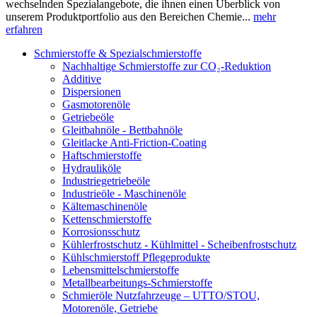
wechselnden Spezialangebote, die ihnen einen Überblick von
unserem Produktportfolio aus den Bereichen Chemie...
mehr
erfahren
Schmierstoffe & Spezialschmierstoffe
Nachhaltige Schmierstoffe zur CO₂-Reduktion
Additive
Dispersionen
Gasmotorenöle
Getriebeöle
Gleitbahnöle - Bettbahnöle
Gleitlacke Anti-Friction-Coating
Haftschmierstoffe
Hydrauliköle
Industriegetriebeöle
Industrieöle - Maschinenöle
Kältemaschinenöle
Kettenschmierstoffe
Korrosionsschutz
Kühlerfrostschutz - Kühlmittel - Scheibenfrostschutz
Kühlschmierstoff Pflegeprodukte
Lebensmittelschmierstoffe
Metallbearbeitungs-Schmierstoffe
Schmieröle Nutzfahrzeuge – UTTO/STOU,
Motorenöle, Getriebe