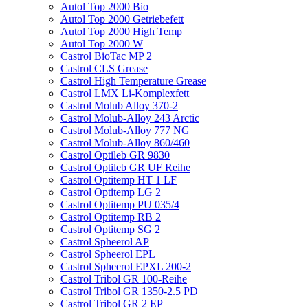
Autol Top 2000 Bio
Autol Top 2000 Getriebefett
Autol Top 2000 High Temp
Autol Top 2000 W
Castrol BioTac MP 2
Castrol CLS Grease
Castrol High Temperature Grease
Castrol LMX Li-Komplexfett
Castrol Molub Alloy 370-2
Castrol Molub-Alloy 243 Arctic
Castrol Molub-Alloy 777 NG
Castrol Molub-Alloy 860/460
Castrol Optileb GR 9830
Castrol Optileb GR UF Reihe
Castrol Optitemp HT 1 LF
Castrol Optitemp LG 2
Castrol Optitemp PU 035/4
Castrol Optitemp RB 2
Castrol Optitemp SG 2
Castrol Spheerol AP
Castrol Spheerol EPL
Castrol Spheerol EPXL 200-2
Castrol Tribol GR 100-Reihe
Castrol Tribol GR 1350-2.5 PD
Castrol Tribol GR 2 EP