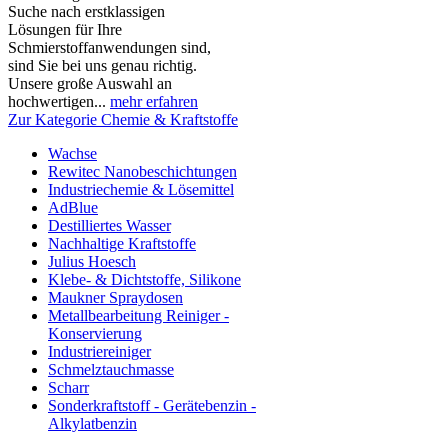
Suche nach erstklassigen
Lösungen für Ihre
Schmierstoffanwendungen sind,
sind Sie bei uns genau richtig.
Unsere große Auswahl an
hochwertigen...
mehr erfahren
Zur Kategorie Chemie & Kraftstoffe
Wachse
Rewitec Nanobeschichtungen
Industriechemie & Lösemittel
AdBlue
Destilliertes Wasser
Nachhaltige Kraftstoffe
Julius Hoesch
Klebe- & Dichtstoffe, Silikone
Maukner Spraydosen
Metallbearbeitung Reiniger -
Konservierung
Industriereiniger
Schmelztauchmasse
Scharr
Sonderkraftstoff - Gerätebenzin -
Alkylatbenzin