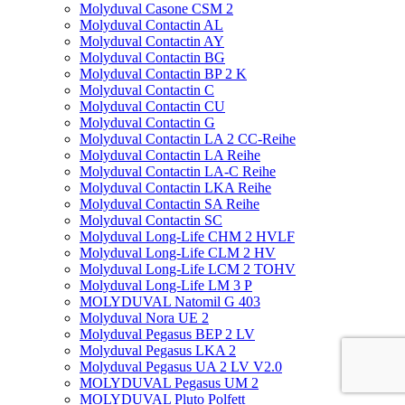
Molyduval Casone CSM 2
Molyduval Contactin AL
Molyduval Contactin AY
Molyduval Contactin BG
Molyduval Contactin BP 2 K
Molyduval Contactin C
Molyduval Contactin CU
Molyduval Contactin G
Molyduval Contactin LA 2 CC-Reihe
Molyduval Contactin LA Reihe
Molyduval Contactin LA-C Reihe
Molyduval Contactin LKA Reihe
Molyduval Contactin SA Reihe
Molyduval Contactin SC
Molyduval Long-Life CHM 2 HVLF
Molyduval Long-Life CLM 2 HV
Molyduval Long-Life LCM 2 TOHV
Molyduval Long-Life LM 3 P
MOLYDUVAL Natomil G 403
Molyduval Nora UE 2
Molyduval Pegasus BEP 2 LV
Molyduval Pegasus LKA 2
Molyduval Pegasus UA 2 LV V2.0
MOLYDUVAL Pegasus UM 2
MOLYDUVAL Pluto Polfett