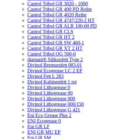
Castrol Tribol GR 3020 - 1000
Castrol Tribol GR 400 PD Reihe
Castrol Tribol GR 4020 Reihe
Castrol Tribol GR 4747/220-2 HT
Castrol Tribol GR ALR 100-00 PD
Castrol Tribol GR CLS
Castrol Tribol GR HT 2
Castrol Tribol GR SW 460-1
Castrol Tribol GR XT 2 HT
Castrol Tribol OG 500-0
diamant® Silikonfett Type 2
Divinol Bremsenfett 083.01
Divinol Ecogrease LC 2 EP
Divinol Fett L 283
Divinol Kabinenfett 1 rot
Divinol Lithogrease 0
Divinol Lithogrease 00
Divinol Lithogrease 000
Divinol Lithogrease 000/150
Divinol Lithogrease G 421
Eni Eco Grease Plus 2
ENI Ecogrease 0
Eni GR LF
ENI GR MU EP
Eni GR SM