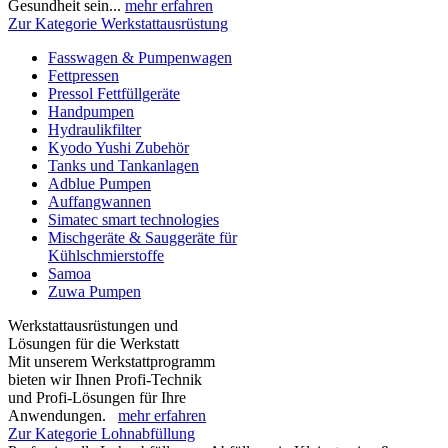
Gesundheit sein...
mehr erfahren
Zur Kategorie Werkstattausrüstung
Fasswagen & Pumpenwagen
Fettpressen
Pressol Fettfüllgeräte
Handpumpen
Hydraulikfilter
Kyodo Yushi Zubehör
Tanks und Tankanlagen
Adblue Pumpen
Auffangwannen
Simatec smart technologies
Mischgeräte & Sauggeräte für
Kühlschmierstoffe
Samoa
Zuwa Pumpen
Werkstattausrüstungen und
Lösungen für die Werkstatt
Mit unserem Werkstattprogramm
bieten wir Ihnen Profi-Technik
und Profi-Lösungen für Ihre
Anwendungen.
mehr erfahren
Zur Kategorie Lohnabfüllung