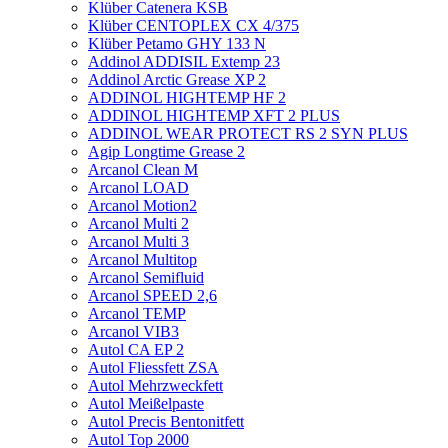
Klüber Catenera KSB
Klüber CENTOPLEX CX 4/375
Klüber Petamo GHY 133 N
Addinol ADDISIL Extemp 23
Addinol Arctic Grease XP 2
ADDINOL HIGHTEMP HF 2
ADDINOL HIGHTEMP XFT 2 PLUS
ADDINOL WEAR PROTECT RS 2 SYN PLUS
Agip Longtime Grease 2
Arcanol Clean M
Arcanol LOAD
Arcanol Motion2
Arcanol Multi 2
Arcanol Multi 3
Arcanol Multitop
Arcanol Semifluid
Arcanol SPEED 2,6
Arcanol TEMP
Arcanol VIB3
Autol CA EP 2
Autol Fliessfett ZSA
Autol Mehrzweckfett
Autol Meißelpaste
Autol Precis Bentonitfett
Autol Top 2000