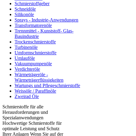
Schmierstoffgeber
Schneidöle
Silikonöle
Sprays - Industrie-Anwendungen
Transformatorenöle
Trennmittel - Kunststoff- Glas-
Bauindustrie
Trockenschmierstoffe
Turbinenöle
Umformschmierstoffe
Umlauföle
Vakuumpumpenöle
Verdichteröle
Wärmeträgeröle -
Wärmeträgerflüssigkeiten
Wartungs und Pflegeschmierstoffe
Weissöle / Paraffinöle
Zweirad Öle
Schmierstoffe für alle
Herausforderungen und
Spezialanwendungen
Hochwertige Schmierstoffe für
optimale Leistung und Schutz
Ihrer Anlagen Wenn Sie auf der