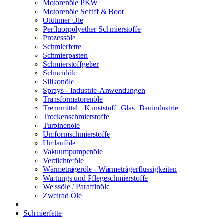
Motorenöle PKW
Motorenöle Schiff & Boot
Oldtimer Öle
Perfluorpolyether Schmierstoffe
Prozessöle
Schmierfette
Schmierpasten
Schmierstoffgeber
Schneidöle
Silikonöle
Sprays - Industrie-Anwendungen
Transformatorenöle
Trennmittel - Kunststoff- Glas- Bauindustrie
Trockenschmierstoffe
Turbinenöle
Umformschmierstoffe
Umlauföle
Vakuumpumpenöle
Verdichteröle
Wärmeträgeröle - Wärmeträgerflüssigkeiten
Wartungs und Pflegeschmierstoffe
Weissöle / Paraffinöle
Zweirad Öle
Schmierfette