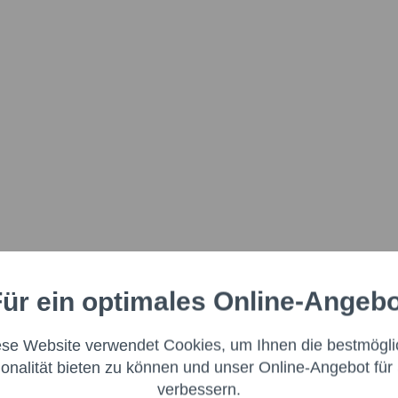
ür ein optimales Online-Angeb
Aktiv
nale
ese Website verwendet Cookies, um Ihnen die bestmögli
Aktiv
ng
ionalität bieten zu können und unser Online-Angebot für 
verbessern.