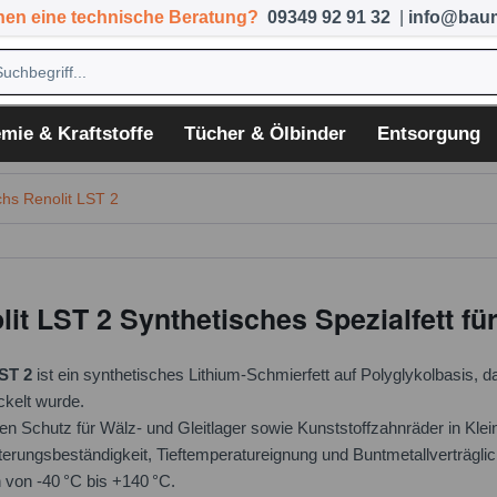
hen eine technische Beratung?
09349 92 91 32
|
info@baum
mie & Kraftstoffe
Tücher & Ölbinder
Entsorgung
hs Renolit LST 2
it LST 2 Synthetisches Spezialfett fü
ST 2
ist ein synthetisches Lithium-Schmierfett auf Polyglykolbasis,
ckelt wurde.
gen Schutz für Wälz- und Gleitlager sowie Kunststoffzahnräder in Kle
terungsbeständigkeit, Tieftemperatureignung und Buntmetallverträgli
 von -40 °C bis +140 °C.