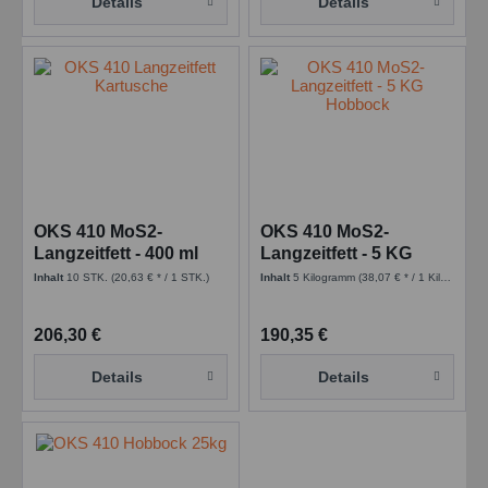
Details
Details
OKS 410 MoS2-
OKS 410 MoS2-
Langzeitfett - 400 ml
Langzeitfett - 5 KG
Kart.
Hobbock
Inhalt
10 STK.
(20,63 € * / 1 STK.)
Inhalt
5 Kilogramm
(38,07 € * / 1 Kilogramm)
206,30 €
190,35 €
Details
Details