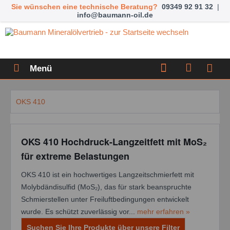
Sie wünschen eine technische Beratung?
09349 92 91 32
|
info@baumann-oil.de
Menü
OKS 410
OKS 410 Hochdruck-Langzeitfett mit MoS₂
für extreme Belastungen
OKS 410 ist ein hochwertiges Langzeitschmierfett mit
Molybdändisulfid (MoS₂), das für stark beanspruchte
Schmierstellen unter Freiluftbedingungen entwickelt
wurde. Es schützt zuverlässig vor...
mehr erfahren »
Suchen Sie Ihre Produkte über unsere Filter