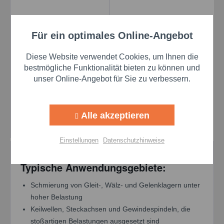
Für ein optimales Online-Angebot
Aktiv
Funktionale
OKS 410 MoS2-
Diese Website verwendet Cookies, um Ihnen die
Langzeitfett - 25 KG
Aktiv
Marketing
bestmögliche Funktionalität bieten zu können und
Hobbock
Inhalt
25 Kilogramm
(35,37 € * / 1 Kilogramm)
unser Online-Angebot für Sie zu verbessern.
Aktiv
Tracking
884,25 €
Alle akzeptieren
Details
Aktiv
Personalisierung
Einstellungen
Datenschutzhinweise
Aktiv
Service
Typische Anwendungsgebiete:
Schmierung von Gleit-, Wälz- und Gelenklagern unter
Einstellungen speichern
hoher Belastung
Keilwellen, Steckachsen und Gewindespindeln, die
stoßartigen Belastungen ausgesetzt sind