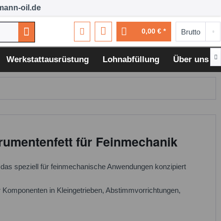
ann-oil.de
0,00 € *

Werkstattausrüstung
Lohnabfüllung
Über uns
rumentenfett für Feinmechanik
, das speziell für feinmechanische Anwendungen konzipiert
er Komponenten in Kleingetrieben, Abstimmvorrichtungen,