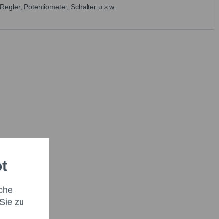
egler, Potentiometer, Schalter u.s.w.
ot
che
Sie zu