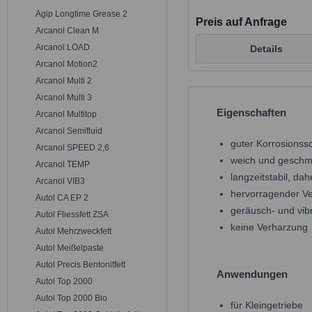
Agip Longtime Grease 2
Preis auf Anfrage
Arcanol Clean M
Arcanol LOAD
Details
Arcanol Motion2
Arcanol Multi 2
Arcanol Multi 3
Eigenschaften
Arcanol Multitop
Arcanol Semifluid
guter Korrosionss
Arcanol SPEED 2,6
weich und geschm
Arcanol TEMP
langzeitstabil, d
Arcanol VIB3
hervorragender Ve
Autol CA EP 2
geräusch- und vi
Autol Fliessfett ZSA
keine Verharzung
Autol Mehrzweckfett
Autol Meißelpaste
Autol Precis Bentonitfett
Anwendungen
Autol Top 2000
Autol Top 2000 Bio
für Kleingetriebe