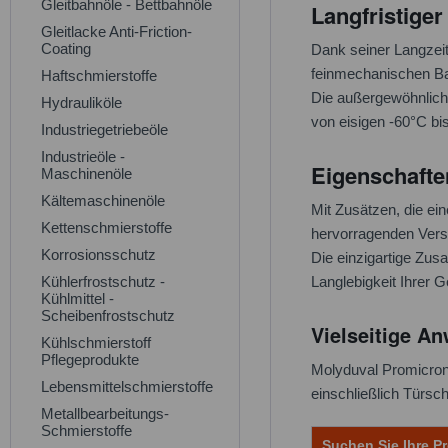
Gleitbahnöle - Bettbahnöle
Langfristige
Gleitlacke Anti-Friction-
Coating
Dank seiner Langzeit
feinmechanischen Ba
Haftschmierstoffe
Die außergewöhnliche
Hydrauliköle
von eisigen -60°C bi
Industriegetriebeöle
Industrieöle -
Eigenschafte
Maschinenöle
Kältemaschinenöle
Mit Zusätzen, die ei
Kettenschmierstoffe
hervorragenden Vers
Korrosionsschutz
Die einzigartige Zus
Kühlerfrostschutz -
Langlebigkeit Ihrer G
Kühlmittel -
Scheibenfrostschutz
Vielseitige A
Kühlschmierstoff
Pflegeprodukte
Molyduval Promicron 
Lebensmittelschmierstoffe
einschließlich Türsc
Metallbearbeitungs-
Schmierstoffe
Suchen Sie Ihre Pr