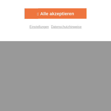
Aktiv
g
Alle akzeptieren
Aktiv
lisierung
Einstellungen
Datenschutzhinweise
Aktiv
Einstellungen speichern