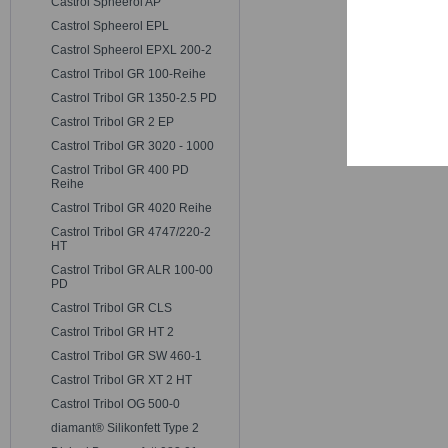
Castrol Spheerol AP
Trackin
Castrol Spheerol EPL
Castrol Spheerol EPXL 200-2
Persona
Castrol Tribol GR 100-Reihe
Castrol Tribol GR 1350-2.5 PD
Castrol Tribol GR 2 EP
Service
Castrol Tribol GR 3020 - 1000
Castrol Tribol GR 400 PD
Reihe
Castrol Tribol GR 4020 Reihe
Castrol Tribol GR 4747/220-2
HT
Castrol Tribol GR ALR 100-00
PD
Castrol Tribol GR CLS
Castrol Tribol GR HT 2
Castrol Tribol GR SW 460-1
Castrol Tribol GR XT 2 HT
Castrol Tribol OG 500-0
diamant® Silikonfett Type 2