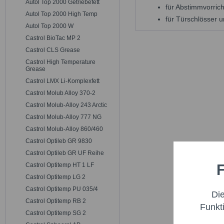
Autol Top 2000 Getriebefett
für Abstimmvorrich
Autol Top 2000 High Temp
für Türschlösser
Autol Top 2000 W
Castrol BioTac MP 2
Castrol CLS Grease
Castrol High Temperature
Grease
Castrol LMX Li-Komplexfett
Castrol Molub Alloy 370-2
Castrol Molub-Alloy 243 Arctic
Castrol Molub-Alloy 777 NG
Castrol Molub-Alloy 860/460
Castrol Optileb GR 9830
Castrol Optileb GR UF Reihe
F
Castrol Optitemp HT 1 LF
Funktio
Castrol Optitemp LG 2
Castrol Optitemp PU 035/4
Di
Marketi
Castrol Optitemp RB 2
Funkt
Castrol Optitemp SG 2