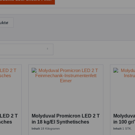
ukte
 LED 2 T
Molyduval Promicron LED 2 T
Molyduva
isches
in 18 kg/EI Synthetisches
in 100 gr
Instrumentenfett
Instrumen
Inhalt
18 Kilogramm
Inhalt
1 STK.