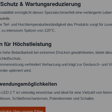
r Schutz & Wartungsreduzierung
stabilität ermöglicht dieses Spezialschmierfett eine verlängerte Leb
uteile.
 Tief- und Hochtemperaturbeständigkeit des Produkts sorgt für zuv
s zu intensiven Spitzen von 120°C.
n für Höchstleistung
ne hohe Belastbarkeit bei extremen Drücken gewährleisten, bietet dies
chleißschutz.
ammensetzung verhindert Verharzung und trägt zur Geräusch- und Vib
eräte optimiert wird.
nwendungsmöglichkeiten
LED 2 T ist vielseitig einsetzbar und ideal für eine Vielzahl von f
hlösser, Schließmechanismen, Potentiometer und Schalter.
odukte über unsere Filter