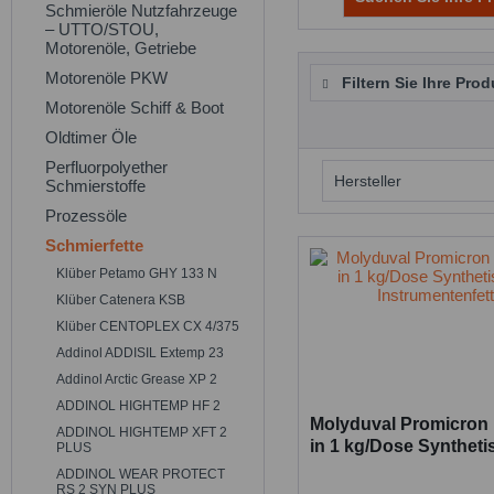
Schmieröle Nutzfahrzeuge
– UTTO/STOU,
Motorenöle, Getriebe
Motorenöle PKW
Filtern Sie Ihre Prod
Motorenöle Schiff & Boot
Oldtimer Öle
Perfluorpolyether
Hersteller
Schmierstoffe
Prozessöle
Molyduval
Schmierfette
Klüber Petamo GHY 133 N
Klüber Catenera KSB
Klüber CENTOPLEX CX 4/375
Addinol ADDISIL Extemp 23
Addinol Arctic Grease XP 2
ADDINOL HIGHTEMP HF 2
Molyduval Promicron
ADDINOL HIGHTEMP XFT 2
in 1 kg/Dose Synthet
PLUS
Instrumentenfett
ADDINOL WEAR PROTECT
RS 2 SYN PLUS