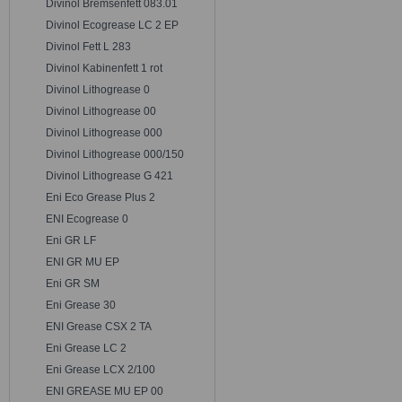
Divinol Bremsenfett 083.01
Divinol Ecogrease LC 2 EP
Divinol Fett L 283
Divinol Kabinenfett 1 rot
Divinol Lithogrease 0
Divinol Lithogrease 00
Divinol Lithogrease 000
Divinol Lithogrease 000/150
Divinol Lithogrease G 421
Eni Eco Grease Plus 2
ENI Ecogrease 0
Eni GR LF
ENI GR MU EP
Eni GR SM
Eni Grease 30
ENI Grease CSX 2 TA
Eni Grease LC 2
Eni Grease LCX 2/100
ENI GREASE MU EP 00