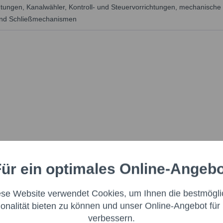
tungen, Kanalwähler, Kontroll- und Steuervorrichtungen, mechanische R
 und Schließmechanismen
ür ein optimales Online-Angeb
Aktiv
nale
ese Website verwendet Cookies, um Ihnen die bestmögli
Aktiv
ng
ionalität bieten zu können und unser Online-Angebot für 
verbessern.