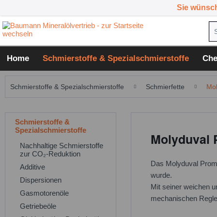
Sie wünsc
Home
Schmierstoffe & Spezialschmierstoffe
Che
Schmierstoffe & Spezialschmierstoffe
Schmierfette
Mol
Schmierstoffe &
Spezialschmierstoffe
Molyduval 
Nachhaltige Schmierstoffe
zur CO₂-Reduktion
Das Molyduval Promic
Additive
wurde.
Dispersionen
Mit seiner weichen u
Gasmotorenöle
mechanischen Regler
Getriebeöle