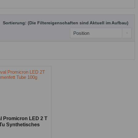
Sortierung: (Die Filtereigenschaften sind Aktuell im Aufbau)
l Promicron LED 2 T
/Tu Synthetisches
tenfett