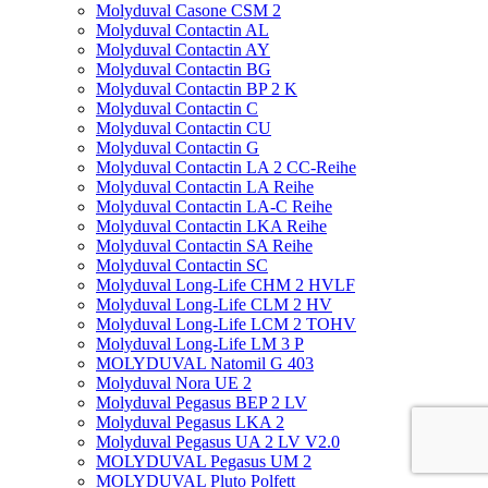
Molyduval Casone CSM 2
Molyduval Contactin AL
Molyduval Contactin AY
Molyduval Contactin BG
Molyduval Contactin BP 2 K
Molyduval Contactin C
Molyduval Contactin CU
Molyduval Contactin G
Molyduval Contactin LA 2 CC-Reihe
Molyduval Contactin LA Reihe
Molyduval Contactin LA-C Reihe
Molyduval Contactin LKA Reihe
Molyduval Contactin SA Reihe
Molyduval Contactin SC
Molyduval Long-Life CHM 2 HVLF
Molyduval Long-Life CLM 2 HV
Molyduval Long-Life LCM 2 TOHV
Molyduval Long-Life LM 3 P
MOLYDUVAL Natomil G 403
Molyduval Nora UE 2
Molyduval Pegasus BEP 2 LV
Molyduval Pegasus LKA 2
Molyduval Pegasus UA 2 LV V2.0
MOLYDUVAL Pegasus UM 2
MOLYDUVAL Pluto Polfett