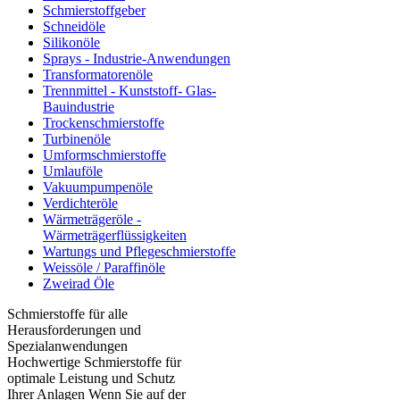
Schmierstoffgeber
Schneidöle
Silikonöle
Sprays - Industrie-Anwendungen
Transformatorenöle
Trennmittel - Kunststoff- Glas-
Bauindustrie
Trockenschmierstoffe
Turbinenöle
Umformschmierstoffe
Umlauföle
Vakuumpumpenöle
Verdichteröle
Wärmeträgeröle -
Wärmeträgerflüssigkeiten
Wartungs und Pflegeschmierstoffe
Weissöle / Paraffinöle
Zweirad Öle
Schmierstoffe für alle
Herausforderungen und
Spezialanwendungen
Hochwertige Schmierstoffe für
optimale Leistung und Schutz
Ihrer Anlagen Wenn Sie auf der