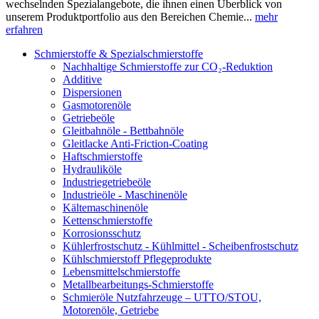
wechselnden Spezialangebote, die ihnen einen Überblick von
unserem Produktportfolio aus den Bereichen Chemie...
mehr
erfahren
Schmierstoffe & Spezialschmierstoffe
Nachhaltige Schmierstoffe zur CO₂-Reduktion
Additive
Dispersionen
Gasmotorenöle
Getriebeöle
Gleitbahnöle - Bettbahnöle
Gleitlacke Anti-Friction-Coating
Haftschmierstoffe
Hydrauliköle
Industriegetriebeöle
Industrieöle - Maschinenöle
Kältemaschinenöle
Kettenschmierstoffe
Korrosionsschutz
Kühlerfrostschutz - Kühlmittel - Scheibenfrostschutz
Kühlschmierstoff Pflegeprodukte
Lebensmittelschmierstoffe
Metallbearbeitungs-Schmierstoffe
Schmieröle Nutzfahrzeuge – UTTO/STOU,
Motorenöle, Getriebe