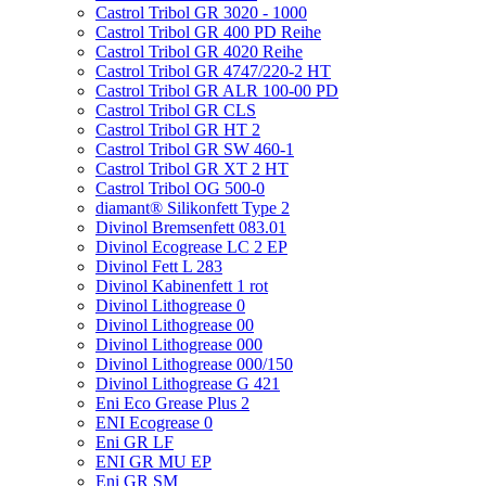
Castrol Tribol GR 3020 - 1000
Castrol Tribol GR 400 PD Reihe
Castrol Tribol GR 4020 Reihe
Castrol Tribol GR 4747/220-2 HT
Castrol Tribol GR ALR 100-00 PD
Castrol Tribol GR CLS
Castrol Tribol GR HT 2
Castrol Tribol GR SW 460-1
Castrol Tribol GR XT 2 HT
Castrol Tribol OG 500-0
diamant® Silikonfett Type 2
Divinol Bremsenfett 083.01
Divinol Ecogrease LC 2 EP
Divinol Fett L 283
Divinol Kabinenfett 1 rot
Divinol Lithogrease 0
Divinol Lithogrease 00
Divinol Lithogrease 000
Divinol Lithogrease 000/150
Divinol Lithogrease G 421
Eni Eco Grease Plus 2
ENI Ecogrease 0
Eni GR LF
ENI GR MU EP
Eni GR SM