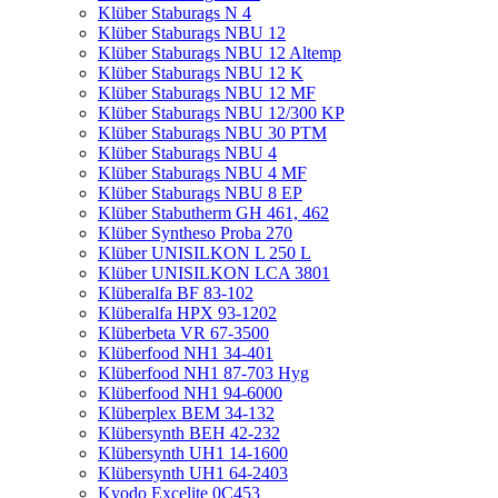
Klüber Staburags N 4
Klüber Staburags NBU 12
Klüber Staburags NBU 12 Altemp
Klüber Staburags NBU 12 K
Klüber Staburags NBU 12 MF
Klüber Staburags NBU 12/300 KP
Klüber Staburags NBU 30 PTM
Klüber Staburags NBU 4
Klüber Staburags NBU 4 MF
Klüber Staburags NBU 8 EP
Klüber Stabutherm GH 461, 462
Klüber Syntheso Proba 270
Klüber UNISILKON L 250 L
Klüber UNISILKON LCA 3801
Klüberalfa BF 83-102
Klüberalfa HPX 93-1202
Klüberbeta VR 67-3500
Klüberfood NH1 34-401
Klüberfood NH1 87-703 Hyg
Klüberfood NH1 94-6000
Klüberplex BEM 34-132
Klübersynth BEH 42-232
Klübersynth UH1 14-1600
Klübersynth UH1 64-2403
Kyodo Excelite 0C453