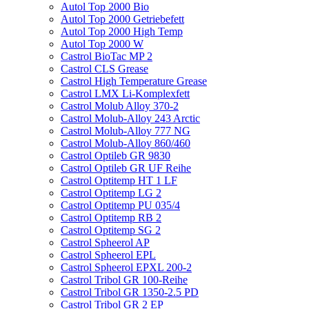
Autol Top 2000 Bio
Autol Top 2000 Getriebefett
Autol Top 2000 High Temp
Autol Top 2000 W
Castrol BioTac MP 2
Castrol CLS Grease
Castrol High Temperature Grease
Castrol LMX Li-Komplexfett
Castrol Molub Alloy 370-2
Castrol Molub-Alloy 243 Arctic
Castrol Molub-Alloy 777 NG
Castrol Molub-Alloy 860/460
Castrol Optileb GR 9830
Castrol Optileb GR UF Reihe
Castrol Optitemp HT 1 LF
Castrol Optitemp LG 2
Castrol Optitemp PU 035/4
Castrol Optitemp RB 2
Castrol Optitemp SG 2
Castrol Spheerol AP
Castrol Spheerol EPL
Castrol Spheerol EPXL 200-2
Castrol Tribol GR 100-Reihe
Castrol Tribol GR 1350-2.5 PD
Castrol Tribol GR 2 EP