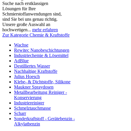
Suche nach erstklassigen
Lösungen für Ihre
Schmierstoffanwendungen sind,
sind Sie bei uns genau richtig.
Unsere große Auswahl an
hochwertigen...
mehr erfahren
Zur Kategorie Chemie & Kraftstoffe
Wachse
Rewitec Nanobeschichtungen
Industriechemie & Lösemittel
AdBlue
Destilliertes Wasser
Nachhaltige Kraftstoffe
Julius Hoesch
Klebe- & Dichtstoffe, Silikone
Maukner Spraydosen
Metallbearbeitung Reiniger -
Konservierung
Industriereiniger
Schmelztauchmasse
Scharr
Sonderkraftstoff - Gerätebenzin -
Alkylatbenzin