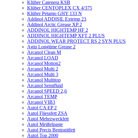
Klüber Catenera KSB
Klüber CENTOPLEX CX 4/375
Klüber Petamo GHY 133 N
Addinol ADDISIL Extemp 23
Addinol Arctic Grease XP 2
ADDINOL HIGHTEMP HF 2
ADDINOL HIGHTEMP XFT 2 PLUS
ADDINOL WEAR PROTECT RS 2 SYN PLUS
Agip Longtime Grease 2
Arcanol Clean M
Arcanol LOAD
Arcanol Motion2
Arcanol Multi 2
Arcanol Multi 3
Arcanol Multitop
Arcanol Semifluid
Arcanol SPEED 2,6
Arcanol TEMP
Arcanol VIB3
Autol CA EP 2
Autol Fliessfett ZSA
Autol Mehrzweckfett
Autol Meißelpaste
Autol Precis Bentonitfett
Autol Top 2000