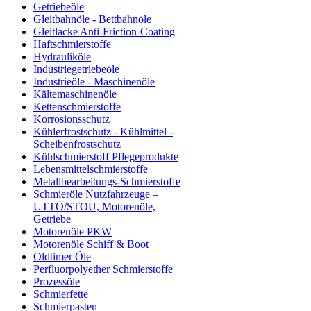
Getriebeöle
Gleitbahnöle - Bettbahnöle
Gleitlacke Anti-Friction-Coating
Haftschmierstoffe
Hydrauliköle
Industriegetriebeöle
Industrieöle - Maschinenöle
Kältemaschinenöle
Kettenschmierstoffe
Korrosionsschutz
Kühlerfrostschutz - Kühlmittel -
Scheibenfrostschutz
Kühlschmierstoff Pflegeprodukte
Lebensmittelschmierstoffe
Metallbearbeitungs-Schmierstoffe
Schmieröle Nutzfahrzeuge –
UTTO/STOU, Motorenöle,
Getriebe
Motorenöle PKW
Motorenöle Schiff & Boot
Oldtimer Öle
Perfluorpolyether Schmierstoffe
Prozessöle
Schmierfette
Schmierpasten