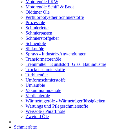
Motorenöle PKW
Motorenöle Schiff & Boot
Oldtimer Öle
Perfluorpolyether Schmierstoffe
Prozessöle
Schmierfette
Schmierpasten
Schmierstoffgeber
Schneidöle
Silikonöle
Sprays - Industrie-Anwendungen
Transformatorenöle
Trennmittel - Kunststoff- Glas- Bauindustrie
Trockenschmierstoffe
Turbinenöle
Umformschmierstoffe
Umlauföle
Vakuumpumpenöle
Verdichteröle
Wärmeträgeröle - Wärmeträgerflüssigkeiten
Wartungs und Pflegeschmierstoffe
Weissöle / Paraffinöle
Zweirad Öle
Schmierfette