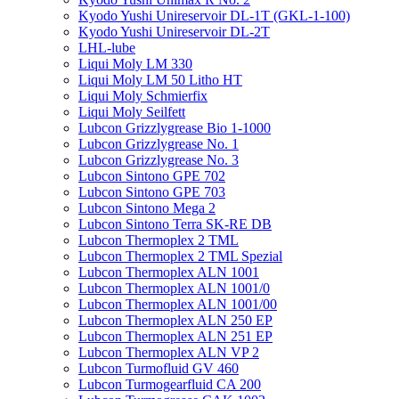
Kyodo Yushi Unireservoir DL-1T (GKL-1-100)
Kyodo Yushi Unireservoir DL-2T
LHL-lube
Liqui Moly LM 330
Liqui Moly LM 50 Litho HT
Liqui Moly Schmierfix
Liqui Moly Seilfett
Lubcon Grizzlygrease Bio 1-1000
Lubcon Grizzlygrease No. 1
Lubcon Grizzlygrease No. 3
Lubcon Sintono GPE 702
Lubcon Sintono GPE 703
Lubcon Sintono Mega 2
Lubcon Sintono Terra SK-RE DB
Lubcon Thermoplex 2 TML
Lubcon Thermoplex 2 TML Spezial
Lubcon Thermoplex ALN 1001
Lubcon Thermoplex ALN 1001/0
Lubcon Thermoplex ALN 1001/00
Lubcon Thermoplex ALN 250 EP
Lubcon Thermoplex ALN 251 EP
Lubcon Thermoplex ALN VP 2
Lubcon Turmofluid GV 460
Lubcon Turmogearfluid CA 200