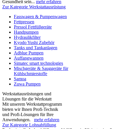
Gesundheit sein...
mehr erfahren
Zur Kategorie Werkstattausrüstung
Fasswagen & Pumpenwagen
Fettpressen
Pressol Fettfüllgeräte
Handpumpen
Hydraulikfilter
Kyodo Yushi Zubehör
Tanks und Tankanlagen
Adblue Pumpen
Auffangwannen
Simatec smart technologies
Mischgeräte & Sauggeräte für
Kühlschmierstoffe
Samoa
Zuwa Pumpen
Werkstattausrüstungen und
Lösungen für die Werkstatt
Mit unserem Werkstattprogramm
bieten wir Ihnen Profi-Technik
und Profi-Lösungen für Ihre
Anwendungen.
mehr erfahren
Zur Kategorie Lohnabfüllung