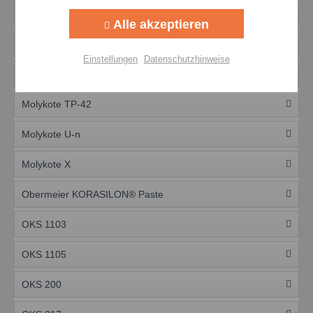
MOLYKOTE P-3700
Alle akzeptieren
Molykote P-40
Einstellungen
Datenschutzhinweise
Molykote P-74
Molykote TP-42
Molykote U-n
Molykote X
Obermeier KORASILON® Paste
OKS 1103
OKS 1105
OKS 200