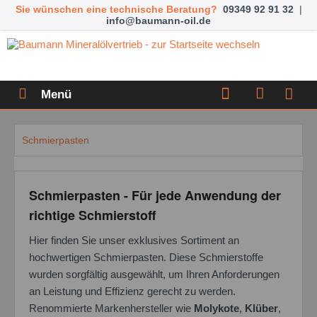
Sie wünschen eine technische Beratung?
09349 92 91 32
|
info@baumann-oil.de
Menü
Schmierpasten
Schmierpasten - Für jede Anwendung der
richtige Schmierstoff
Hier finden Sie unser exklusives Sortiment an
hochwertigen Schmierpasten. Diese Schmierstoffe
wurden sorgfältig ausgewählt, um Ihren Anforderungen
an Leistung und Effizienz gerecht zu werden.
Renommierte Markenhersteller wie
Molykote
,
Klüber
,