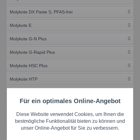
Molykote DX Paste S, PFAS-frei
Molykote E
Molykote G-N Plus
Molykote G-Rapid Plus
Molykote HSC Plus
Molykote HTP
Molykote M-77
Für ein optimales Online-Angebot
Molykote P-1042
Diese Website verwendet Cookies, um Ihnen die
Molykote P-1500
bestmögliche Funktionalität bieten zu können und
unser Online-Angebot für Sie zu verbessern.
Molykote P-37