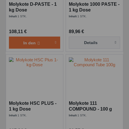
Molykote D-PASTE - 1
Molykote 1000 PASTE -
kg Dose
1 kg Dose
Inhalt
1 STK.
Inhalt
1 STK.
108,11 €
89,96 €
Details
In den
Molykote HSC PLUS -
Molykote 111
1 kg Dose
COMPOUND - 100 g
Tube
Inhalt
1 STK.
Inhalt
1 STK.