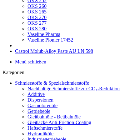
OKS 252
OKS 260
OKS 265
OKS 270
OKS 277
OKS 280
Vaseline Pharma
Vaseline Pionier 17452
Castrol Molub-Alloy Paste AU LN 598
Menü schließen
Kategorien
Schmierstoffe & Spezialschmierstoffe
Nachhaltige Schmierstoffe zur CO₂-Reduktion
Additive
Dispersionen
Gasmotorenöle
Getriebeöle
Gleitbahnöle - Bettbahnöle
Gleitlacke Anti-Friction-Coating
Haftschmierstoffe
Hydrauliköle
Industriegetriebeöle