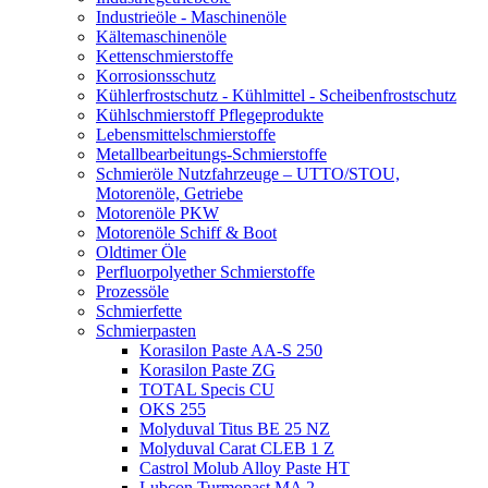
Industrieöle - Maschinenöle
Kältemaschinenöle
Kettenschmierstoffe
Korrosionsschutz
Kühlerfrostschutz - Kühlmittel - Scheibenfrostschutz
Kühlschmierstoff Pflegeprodukte
Lebensmittelschmierstoffe
Metallbearbeitungs-Schmierstoffe
Schmieröle Nutzfahrzeuge – UTTO/STOU,
Motorenöle, Getriebe
Motorenöle PKW
Motorenöle Schiff & Boot
Oldtimer Öle
Perfluorpolyether Schmierstoffe
Prozessöle
Schmierfette
Schmierpasten
Korasilon Paste AA-S 250
Korasilon Paste ZG
TOTAL Specis CU
OKS 255
Molyduval Titus BE 25 NZ
Molyduval Carat CLEB 1 Z
Castrol Molub Alloy Paste HT
Lubcon Turmopast MA 2