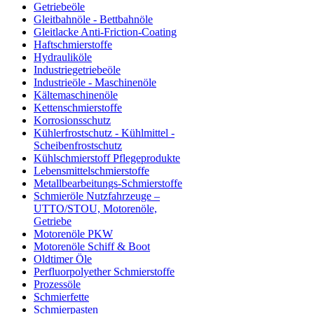
Getriebeöle
Gleitbahnöle - Bettbahnöle
Gleitlacke Anti-Friction-Coating
Haftschmierstoffe
Hydrauliköle
Industriegetriebeöle
Industrieöle - Maschinenöle
Kältemaschinenöle
Kettenschmierstoffe
Korrosionsschutz
Kühlerfrostschutz - Kühlmittel -
Scheibenfrostschutz
Kühlschmierstoff Pflegeprodukte
Lebensmittelschmierstoffe
Metallbearbeitungs-Schmierstoffe
Schmieröle Nutzfahrzeuge –
UTTO/STOU, Motorenöle,
Getriebe
Motorenöle PKW
Motorenöle Schiff & Boot
Oldtimer Öle
Perfluorpolyether Schmierstoffe
Prozessöle
Schmierfette
Schmierpasten