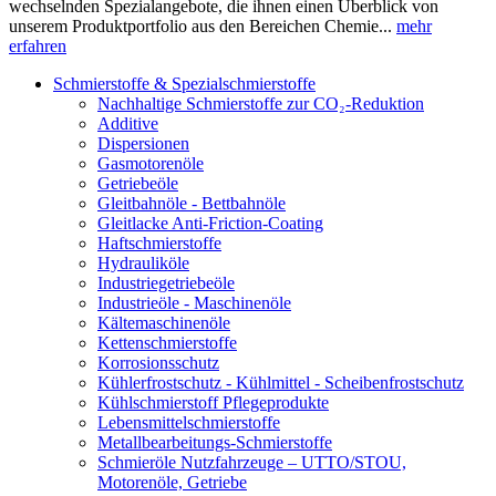
wechselnden Spezialangebote, die ihnen einen Überblick von
unserem Produktportfolio aus den Bereichen Chemie...
mehr
erfahren
Schmierstoffe & Spezialschmierstoffe
Nachhaltige Schmierstoffe zur CO₂-Reduktion
Additive
Dispersionen
Gasmotorenöle
Getriebeöle
Gleitbahnöle - Bettbahnöle
Gleitlacke Anti-Friction-Coating
Haftschmierstoffe
Hydrauliköle
Industriegetriebeöle
Industrieöle - Maschinenöle
Kältemaschinenöle
Kettenschmierstoffe
Korrosionsschutz
Kühlerfrostschutz - Kühlmittel - Scheibenfrostschutz
Kühlschmierstoff Pflegeprodukte
Lebensmittelschmierstoffe
Metallbearbeitungs-Schmierstoffe
Schmieröle Nutzfahrzeuge – UTTO/STOU,
Motorenöle, Getriebe