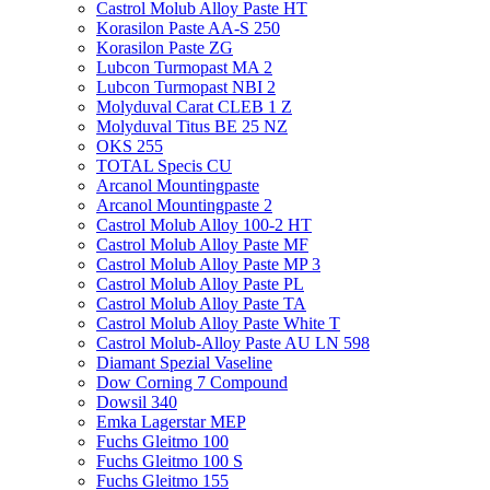
Castrol Molub Alloy Paste HT
Korasilon Paste AA-S 250
Korasilon Paste ZG
Lubcon Turmopast MA 2
Lubcon Turmopast NBI 2
Molyduval Carat CLEB 1 Z
Molyduval Titus BE 25 NZ
OKS 255
TOTAL Specis CU
Arcanol Mountingpaste
Arcanol Mountingpaste 2
Castrol Molub Alloy 100-2 HT
Castrol Molub Alloy Paste MF
Castrol Molub Alloy Paste MP 3
Castrol Molub Alloy Paste PL
Castrol Molub Alloy Paste TA
Castrol Molub Alloy Paste White T
Castrol Molub-Alloy Paste AU LN 598
Diamant Spezial Vaseline
Dow Corning 7 Compound
Dowsil 340
Emka Lagerstar MEP
Fuchs Gleitmo 100
Fuchs Gleitmo 100 S
Fuchs Gleitmo 155