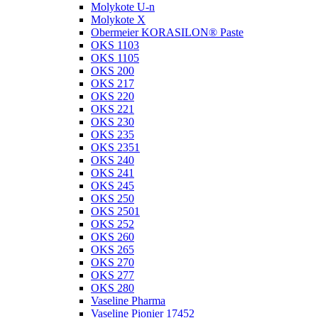
Molykote U-n
Molykote X
Obermeier KORASILON® Paste
OKS 1103
OKS 1105
OKS 200
OKS 217
OKS 220
OKS 221
OKS 230
OKS 235
OKS 2351
OKS 240
OKS 241
OKS 245
OKS 250
OKS 2501
OKS 252
OKS 260
OKS 265
OKS 270
OKS 277
OKS 280
Vaseline Pharma
Vaseline Pionier 17452