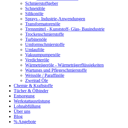
Schmierstoffgeber
Schneidöle
Silikonöle
Sprays - Industrie-Anwendungen
Transformatorenöle
Trennmittel - Kunststoff- Glas- Bauindustrie
Trockenschmierstoffe
Turbinenöle
Umformschmierstoffe
Umlauföle
Vakuumpumpenöle
Verdichteröle
Wärmeträgeröle - Wärmeträgerflüssigkeiten
Wartungs und Pflegeschmierstoffe
Weissöle / Paraffinöle
Zweirad Öle
Chemie & Kraftstoffe
Tücher & Ölbinder
Entsorgung
Werkstattausrüstung
Lohnabfüllung
Über uns
Blog
% Angebote