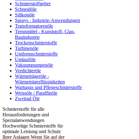
Schmierstoffgeber
Schneidöle
Silikonöle
Sprays - Industrie-Anwendungen
Transformatorenöle
Trennmittel - Kunststoff- Glas-
Bauindustrie
Trockenschmierstoffe
Turbinenöle
Umformschmierstoffe
Umlauföle
Vakuumpumpenöle
Verdichteröle
Wärmeträgeröle -
Wärmeträgerflüssigkeiten
Wartungs und Pflegeschmierstoffe
Weissöle / Paraffinöle
Zweirad Öle
Schmierstoffe für alle
Herausforderungen und
Spezialanwendungen
Hochwertige Schmierstoffe für
optimale Leistung und Schutz
Ihrer Anlagen Wenn Sie auf der