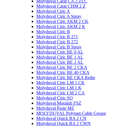
Molyduval Carat CA 2 ZLC
Molyduval Carat CHM 2 Z
Molyduval Ciric A
Molyduval Ciric A Spray
Molyduval Ciric AKM 2 CK
Molyduval Ciric AKM 2 K
Molyduval Ciric B
Molyduval Ciric B 271
Molyduval Ciric B 272
Molyduval Ciric B Spray
Molyduval Ciric BE 0 AL
Molyduval Ciric BE 1 AL
Molyduval Ciric BE 2 AL
Molyduval Ciric BE 2 CKA
Molyduval Ciric BE 40 CKA
Molyduval Ciric BE CKA Reihe
Molyduval Ciric LM 1 CK
Molyduval Ciric LM 1 K
Molyduval Ciric LM 2 CA
Molyduval Ciric SO
Molyduval Moralub FSZ
Molyduval Paste MZ
MOLYDUVAL Polypan Cable Grease
Molyduval Quick BA 2 CN
Molyduval Quick BA 2 CWN