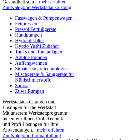
Gesundheit sein...
mehr erfahren
Zur Kategorie Werkstattausrüstung
Fasswagen & Pumpenwagen
Fettpressen
Pressol Fettfüllgeräte
Handpumpen
Hydraulikfilter
Kyodo Yushi Zubehör
Tanks und Tankanlagen
Adblue Pumpen
Auffangwannen
Simatec smart technologies
Mischgeräte & Sauggeräte für
Kühlschmierstoffe
Samoa
Zuwa Pumpen
Werkstattausrüstungen und
Lösungen für die Werkstatt
Mit unserem Werkstattprogramm
bieten wir Ihnen Profi-Technik
und Profi-Lösungen für Ihre
Anwendungen.
mehr erfahren
Zur Kategorie Lohnabfüllung