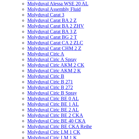
Molyduval Alessa WSE 20 AL
Molyduval Assembly Fluid
Molyduval Carat 3
Molyduval Carat BA 2 Z
Molyduval Carat BA 2 ZHV
Molyduval Carat BA 3 Z
Molyduval Carat BG 2 T
Molyduval Carat CA 2 ZLC
Molyduval Carat CHM 2 Z
Molyduval Ciric A
Molyduval Ciric A Spray
Molyduval Ciric AKM 2 CK
Molyduval Ciric AKM 2 K
Molyduval Ciric B
Molyduval Ciric B 271
Molyduval Ciric B 272
Molyduval Ciric B Spray
Molyduval Ciric BE 0 AL
Molyduval Ciric BE 1 AL
Molyduval Ciric BE 2 AL
Molyduval Ciric BE 2 CKA
Molyduval Ciric BE 40 CKA
Molyduval Ciric BE CKA Reihe
Molyduval Ciric LM 1 CK
Molyduval Ciric LM 1 K