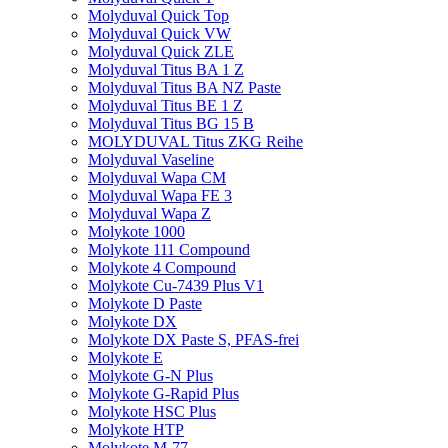
Molyduval Quick Top
Molyduval Quick VW
Molyduval Quick ZLE
Molyduval Titus BA 1 Z
Molyduval Titus BA NZ Paste
Molyduval Titus BE 1 Z
Molyduval Titus BG 15 B
MOLYDUVAL Titus ZKG Reihe
Molyduval Vaseline
Molyduval Wapa CM
Molyduval Wapa FE 3
Molyduval Wapa Z
Molykote 1000
Molykote 111 Compound
Molykote 4 Compound
Molykote Cu-7439 Plus V1
Molykote D Paste
Molykote DX
Molykote DX Paste S, PFAS-frei
Molykote E
Molykote G-N Plus
Molykote G-Rapid Plus
Molykote HSC Plus
Molykote HTP
Molykote M-77