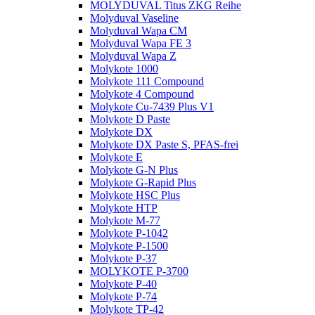
MOLYDUVAL Titus ZKG Reihe
Molyduval Vaseline
Molyduval Wapa CM
Molyduval Wapa FE 3
Molyduval Wapa Z
Molykote 1000
Molykote 111 Compound
Molykote 4 Compound
Molykote Cu-7439 Plus V1
Molykote D Paste
Molykote DX
Molykote DX Paste S, PFAS-frei
Molykote E
Molykote G-N Plus
Molykote G-Rapid Plus
Molykote HSC Plus
Molykote HTP
Molykote M-77
Molykote P-1042
Molykote P-1500
Molykote P-37
MOLYKOTE P-3700
Molykote P-40
Molykote P-74
Molykote TP-42