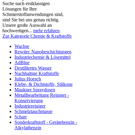
Suche nach erstklassigen
Lösungen für Ihre
Schmierstoffanwendungen sind,
sind Sie bei uns genau richtig.
Unsere große Auswahl an
hochwertigen...
mehr erfahren
Zur Kategorie Chemie & Kraftstoffe
Wachse
Rewitec Nanobeschichtungen
Industriechemie & Lösemittel
AdBlue
Destilliertes Wasser
Nachhaltige Kraftstoffe
Julius Hoesch
Klebe- & Dichtstoffe, Silikone
Maukner Spraydosen
Metallbearbeitung Reiniger -
Konservierung
Industriereiniger
Schmelztauchmasse
Scharr
Sonderkraftstoff - Gerätebenzin -
Alkylatbenzin