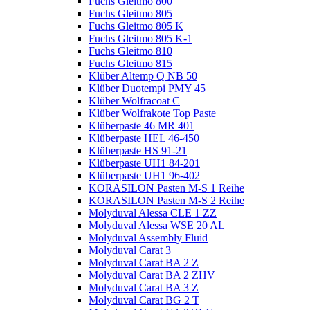
Fuchs Gleitmo 800
Fuchs Gleitmo 805
Fuchs Gleitmo 805 K
Fuchs Gleitmo 805 K-1
Fuchs Gleitmo 810
Fuchs Gleitmo 815
Klüber Altemp Q NB 50
Klüber Duotempi PMY 45
Klüber Wolfracoat C
Klüber Wolfrakote Top Paste
Klüberpaste 46 MR 401
Klüberpaste HEL 46-450
Klüberpaste HS 91-21
Klüberpaste UH1 84-201
Klüberpaste UH1 96-402
KORASILON Pasten M-S 1 Reihe
KORASILON Pasten M-S 2 Reihe
Molyduval Alessa CLE 1 ZZ
Molyduval Alessa WSE 20 AL
Molyduval Assembly Fluid
Molyduval Carat 3
Molyduval Carat BA 2 Z
Molyduval Carat BA 2 ZHV
Molyduval Carat BA 3 Z
Molyduval Carat BG 2 T