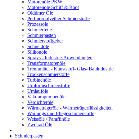
Motorenöle PKW
Motorenöle Schiff & Boot
Oldtimer Öle
Perfluorpolyether Schmierstoffe
Prozessöle
Schmierfette
Schmierpasten
Schmierstoffgeber
Schneidöle
Silikonöle
Sprays - Industrie-Anwendungen
Transformatorenöle
Trennmittel - Kunststoff- Glas- Bauindustrie
Trockenschmierstoffe
Turbinenöle
Umformschmierstoffe
Umlauföle
Vakuumpumpenöle
Verdichteröle
Wärmeträgeröle - Wärmeträgerflüssigkeiten
Wartungs und Pflegeschmierstoffe
Weissöle / Paraffinöle
Zweirad Öle
Schmierpasten