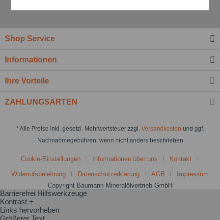
Aktiv
Service
Einstellungen speichern
Shop Service
Informationen
Ihre Vorteile
ZAHLUNGSARTEN
* Alle Preise inkl. gesetzl. Mehrwertsteuer zzgl.
Versandkosten
und ggf.
Nachnahmegebühren, wenn nicht anders beschrieben
Cookie-Einstellungen
Informationen über uns
Kontakt
Widerrufsbelehrung
Datenschutzerklärung
AGB
Impressum
Copyright Baumann Mineralölvertrieb GmbH
Barrierefrei Hilfswerkzeuge
Kontrast +
Links hervorheben
Größerer Text