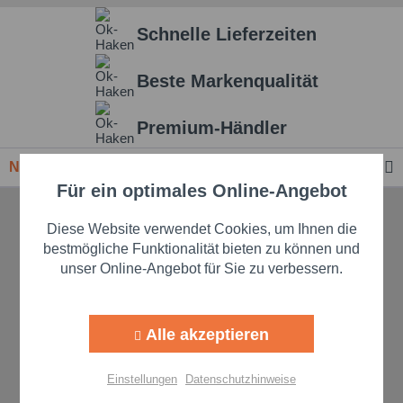
Schnelle Lieferzeiten
Beste Markenqualität
Premium-Händler
Newsletter
Für ein optimales Online-Angebot
Aktiv
Funktionale
TELEFONISCHE UNTERSTÜTZUNG
Diese Website verwendet Cookies, um Ihnen die
Aktiv
Marketing
bestmögliche Funktionalität bieten zu können und
UND BERATUNG
unser Online-Angebot für Sie zu verbessern.
09349/929132
Aktiv
Tracking
Mo. - Fr., 08:00 - 17:00 Uhr
Alle akzeptieren
Aktiv
Personalisierung
Einstellungen
Datenschutzhinweise