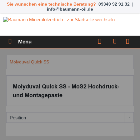
Sie wünschen eine technische Beratung?
09349 92 91 32
|
info@baumann-oil.de
Menü
Molyduval Quick SS
Molyduval Quick SS - MoS2 Hochdruck-
und Montagepaste