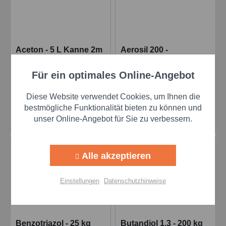
Aceton - 5 L Kanne 2m
Aerosil 200 -
Maukner
Kieselsäure - 10 kg
Sack
Inhalt
1 Kanister
Inhalt
180 Kilogramm
Für ein optimales Online-Angebot
Aktiv
Funktionale
Thixotropierpulver
Diese Website verwendet Cookies, um Ihnen die
Preis auf Anfrage
Preis auf Anfrage
Aktiv
Marketing
bestmögliche Funktionalität bieten zu können und
Details
Details
unser Online-Angebot für Sie zu verbessern.
Aktiv
Tracking
Alle akzeptieren
Aktiv
Personalisierung
Einstellungen
Datenschutzhinweise
Aktiv
Service
Benzotriazol - 25 kg
Butandiol 1.3 - 200 kg