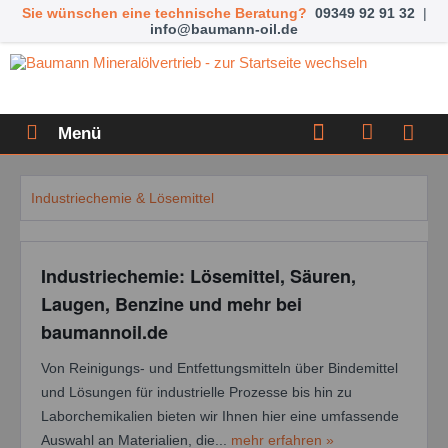
Sie wünschen eine technische Beratung?
09349 92 91 32
|
info@baumann-oil.de
Menü
Industriechemie & Lösemittel
Industriechemie: Lösemittel, Säuren,
Laugen, Benzine und mehr bei
baumannoil.de
Von Reinigungs- und Entfettungsmitteln über Bindemittel
und Lösungen für industrielle Prozesse bis hin zu
Laborchemikalien bieten wir Ihnen hier eine umfassende
Auswahl an Materialien, die...
mehr erfahren »