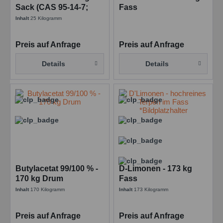
Einstellungen speichern
Sack (CAS 95-14-7;
Fass
EINECS 202-394-1)
Inhalt
25 Kilogramm
Preis auf Anfrage
Preis auf Anfrage
Details
Details
Butylacetat 99/100 % -
D-Limonen - 173 kg
170 kg Drum
Fass
Inhalt
170 Kilogramm
Inhalt
173 Kilogramm
Preis auf Anfrage
Preis auf Anfrage