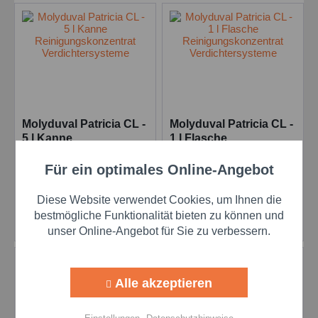
Molyduval Patricia CL -
Molyduval Patricia CL -
5 l Kanne
1 l Flasche
Reinigungskonzentrat
Reinigungskonzentrat
Inhalt
5 Liter
Inhalt
1 Liter
Verdichtersysteme
Verdichtersysteme
Für ein optimales Online-Angebot
Aktiv
Funktionale
Preis auf Anfrage
Preis auf Anfrage
Diese Website verwendet Cookies, um Ihnen die
Aktiv
Marketing
bestmögliche Funktionalität bieten zu können und
Details
Details
unser Online-Angebot für Sie zu verbessern.
Aktiv
Tracking
Alle akzeptieren
Aktiv
Personalisierung