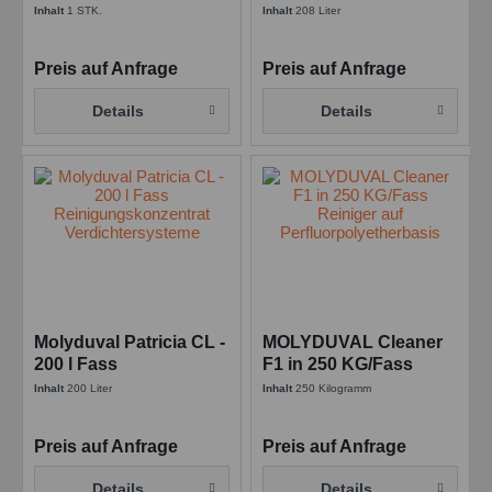
Montage-Flüssigkeit -
SYNTHETISCHES
Inhalt
1 STK.
Inhalt
208 Liter
VE 1 Stück
Metallschmiermittel
Preis auf Anfrage
Preis auf Anfrage
Details
Details
Molyduval Patricia CL -
MOLYDUVAL Cleaner
200 l Fass
F1 in 250 KG/Fass
Reinigungskonzentrat
Reiniger auf
Inhalt
200 Liter
Inhalt
250 Kilogramm
Verdichtersysteme
Perfluorpolyetherbasis
Preis auf Anfrage
Preis auf Anfrage
Details
Details