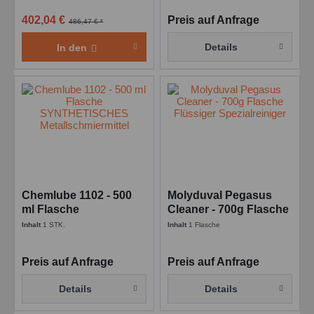
402,04 €
Preis auf Anfrage
486,47 € *
Details
In den
Chemlube 1102 - 500
Molyduval Pegasus
ml Flasche
Cleaner - 700g Flasche
SYNTHETISCHES
Flüssiger
Inhalt
1 STK.
Inhalt
1 Flasche
Metallschmiermittel
Spezialreiniger
Preis auf Anfrage
Preis auf Anfrage
Details
Details