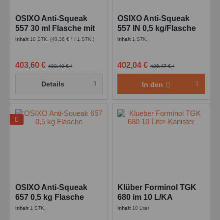
OSIXO Anti-Squeak
OSIXO Anti-Squeak
557 30 ml Flasche mit
557 IN 0,5 kg/Flasche
Schwammaufträger
Inhalt
10 STK.
(40,36 € * / 1 STK.)
Inhalt
1 STK.
403,60 €
402,04 €
488,40 € *
486,47 € *
Details
In den
OSIXO Anti-Squeak
Klüber Forminol TGK
657 0,5 kg Flasche
680 im 10 L/KA
Montagehilfsmittel
Inhalt
1 STK.
Inhalt
10 Liter