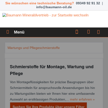
Sie wünschen eine technische Beratung?
09349 92 91 32
|
info@baumann-oil.de
Menü
Wartungs und Pflegeschmierstoffe
Schmierstoffe für Montage, Wartung und
Pflege
Von Montageflüssigkeiten für präzise Baugruppen über
Schmiermitteln für anspruchsvolle Anwendungen bis hin
zu Wartungsölen bieten wir Ihnen hier eine umfassende
Auswahl an erstklassigen Produkten,...
mehr erfahren »
Suchen Sie Ihre Produkte über unsere Filter