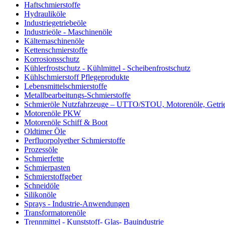
Haftschmierstoffe
Hydrauliköle
Industriegetriebeöle
Industrieöle - Maschinenöle
Kältemaschinenöle
Kettenschmierstoffe
Korrosionsschutz
Kühlerfrostschutz - Kühlmittel - Scheibenfrostschutz
Kühlschmierstoff Pflegeprodukte
Lebensmittelschmierstoffe
Metallbearbeitungs-Schmierstoffe
Schmieröle Nutzfahrzeuge – UTTO/STOU, Motorenöle, Getri
Motorenöle PKW
Motorenöle Schiff & Boot
Oldtimer Öle
Perfluorpolyether Schmierstoffe
Prozessöle
Schmierfette
Schmierpasten
Schmierstoffgeber
Schneidöle
Silikonöle
Sprays - Industrie-Anwendungen
Transformatorenöle
Trennmittel - Kunststoff- Glas- Bauindustrie