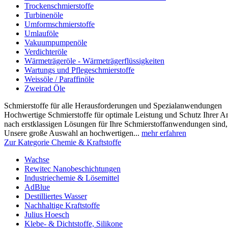
Trockenschmierstoffe
Turbinenöle
Umformschmierstoffe
Umlauföle
Vakuumpumpenöle
Verdichteröle
Wärmeträgeröle - Wärmeträgerflüssigkeiten
Wartungs und Pflegeschmierstoffe
Weissöle / Paraffinöle
Zweirad Öle
Schmierstoffe für alle Herausforderungen und Spezialanwendungen
Hochwertige Schmierstoffe für optimale Leistung und Schutz Ihrer 
nach erstklassigen Lösungen für Ihre Schmierstoffanwendungen sind, s
Unsere große Auswahl an hochwertigen...
mehr erfahren
Zur Kategorie Chemie & Kraftstoffe
Wachse
Rewitec Nanobeschichtungen
Industriechemie & Lösemittel
AdBlue
Destilliertes Wasser
Nachhaltige Kraftstoffe
Julius Hoesch
Klebe- & Dichtstoffe, Silikone