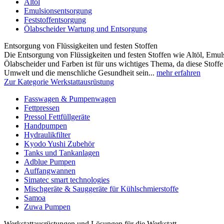
Altöl
Emulsionsentsorgung
Feststoffentsorgung
Ölabscheider Wartung und Entsorgung
Entsorgung von Flüssigkeiten und festen Stoffen
Die Entsorgung von Flüssigkeiten und festen Stoffen wie Altöl, Emulsi
Ölabscheider und Farben ist für uns wichtiges Thema, da diese Stoffe 
Umwelt und die menschliche Gesundheit sein...
mehr erfahren
Zur Kategorie Werkstattausrüstung
Fasswagen & Pumpenwagen
Fettpressen
Pressol Fettfüllgeräte
Handpumpen
Hydraulikfilter
Kyodo Yushi Zubehör
Tanks und Tankanlagen
Adblue Pumpen
Auffangwannen
Simatec smart technologies
Mischgeräte & Sauggeräte für Kühlschmierstoffe
Samoa
Zuwa Pumpen
Werkstattausrüstungen und Lösungen für die Werkstatt