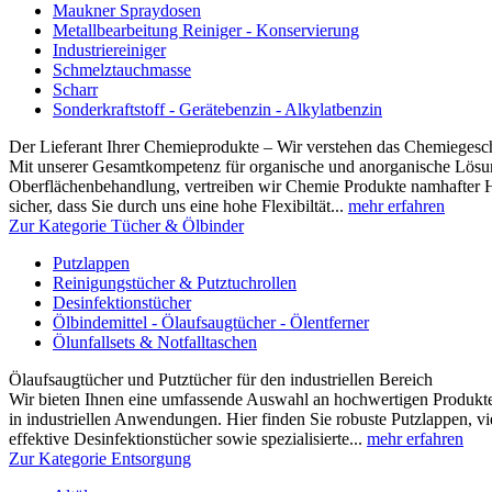
Maukner Spraydosen
Metallbearbeitung Reiniger - Konservierung
Industriereiniger
Schmelztauchmasse
Scharr
Sonderkraftstoff - Gerätebenzin - Alkylatbenzin
Der Lieferant Ihrer Chemieprodukte – Wir verstehen das Chemiegesc
Mit unserer Gesamtkompetenz für organische und anorganische Lösun
Oberflächenbehandlung, vertreiben wir Chemie Produkte namhafter Hers
sicher, dass Sie durch uns eine hohe Flexibiltät...
mehr erfahren
Zur Kategorie Tücher & Ölbinder
Putzlappen
Reinigungstücher & Putztuchrollen
Desinfektionstücher
Ölbindemittel - Ölaufsaugtücher - Ölentferner
Ölunfallsets & Notfalltaschen
Ölaufsaugtücher und Putztücher für den industriellen Bereich
Wir bieten Ihnen eine umfassende Auswahl an hochwertigen Produk
in industriellen Anwendungen. Hier finden Sie robuste Putzlappen, vi
effektive Desinfektionstücher sowie spezialisierte...
mehr erfahren
Zur Kategorie Entsorgung