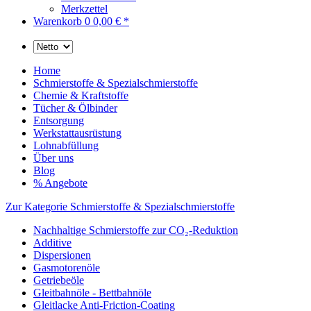
Merkzettel
Warenkorb
0
0,00 € *
Home
Schmierstoffe & Spezialschmierstoffe
Chemie & Kraftstoffe
Tücher & Ölbinder
Entsorgung
Werkstattausrüstung
Lohnabfüllung
Über uns
Blog
% Angebote
Zur Kategorie Schmierstoffe & Spezialschmierstoffe
Nachhaltige Schmierstoffe zur CO₂-Reduktion
Additive
Dispersionen
Gasmotorenöle
Getriebeöle
Gleitbahnöle - Bettbahnöle
Gleitlacke Anti-Friction-Coating