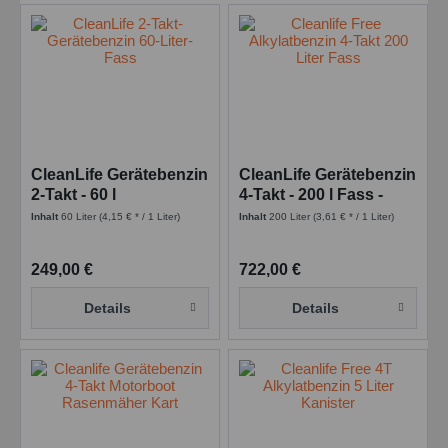
CleanLife Gerätebenzin
CleanLife Gerätebenzin
2-Takt - 60 l
4-Takt - 200 l Fass -
Garagenfass -
Sonderkraftstoffe
Inhalt
60 Liter
(4,15 € * / 1 Liter)
Inhalt
200 Liter
(3,61 € * / 1 Liter)
Sonderkraftstoffe
249,00 €
722,00 €
Details
Details