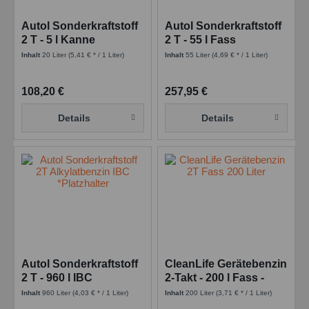
Autol Sonderkraftstoff
Autol Sonderkraftstoff
2 T - 5 l Kanne
2 T - 55 l Fass
Inhalt
20 Liter
(5,41 € * / 1 Liter)
Inhalt
55 Liter
(4,69 € * / 1 Liter)
108,20 €
257,95 €
Details
Details
Autol Sonderkraftstoff
CleanLife Gerätebenzin
2 T - 960 l IBC
2-Takt - 200 l Fass -
Sonderkraftstoffe
Inhalt
960 Liter
(4,03 € * / 1 Liter)
Inhalt
200 Liter
(3,71 € * / 1 Liter)