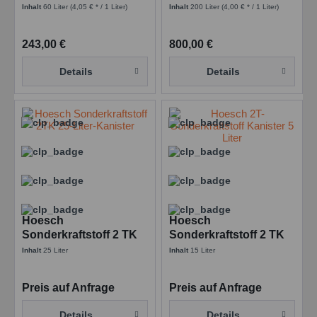
Garagenfass -
MIX - 200 l Fass -
Inhalt
60 Liter
(4,05 € * / 1 Liter)
Inhalt
200 Liter
(4,00 € * / 1 Liter)
Sonderkraftstoffe
Alkylatbenzin
Einstellungen speichern
243,00 €
800,00 €
Details
Details
Hoesch
Hoesch
Sonderkraftstoff 2 TK
Sonderkraftstoff 2 TK
MIX - 25 l Kanister
MIX - 5 l Kanne
Inhalt
25 Liter
Inhalt
15 Liter
Preis auf Anfrage
Preis auf Anfrage
Details
Details