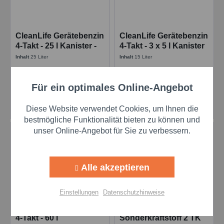
CleanLife Gerätebenzin
CleanLife Gerätebenzin
4-Takt - 25 l Kanister -
4-Takt - 3 x 5 l Kanister
Sonderkraftstoffe
- Sonderkraftstoffe
Inhalt
25 Liter
Inhalt
15 Liter
Preis auf Anfrage
Preis auf Anfrage
Für ein optimales Online-Angebot
Aktiv
Funktionale
Details
Details
Diese Website verwendet Cookies, um Ihnen die
Aktiv
Marketing
bestmögliche Funktionalität bieten zu können und
unser Online-Angebot für Sie zu verbessern.
Aktiv
Tracking
Alle akzeptieren
Aktiv
Personalisierung
Einstellungen
Datenschutzhinweise
CleanLife Gerätebenzin
Hoesch
Aktiv
Service
4-Takt - 60 l
Sonderkraftstoff 2 TK