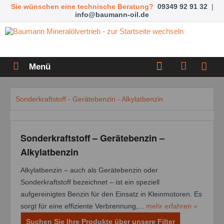
Sie wünschen eine technische Beratung?
09349 92 91 32
|
info@baumann-oil.de
Menü
Sonderkraftstoff - Gerätebenzin - Alkylatbenzin
Sonderkraftstoff – Gerätebenzin –
Alkylatbenzin
Alkylatbenzin – auch als Gerätebenzin oder
Sonderkraftstoff bezeichnet – ist ein speziell
aufgereinigtes Benzin für den Einsatz in Kleinmotoren. Es
sorgt für eine effiziente Verbrennung,...
mehr erfahren »
Suchen Sie Ihre Produkte über unsere Filter