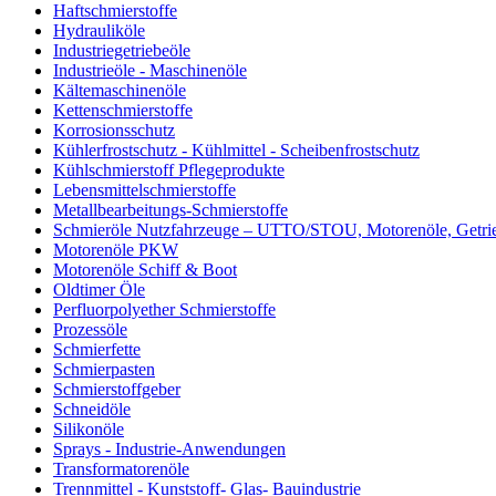
Haftschmierstoffe
Hydrauliköle
Industriegetriebeöle
Industrieöle - Maschinenöle
Kältemaschinenöle
Kettenschmierstoffe
Korrosionsschutz
Kühlerfrostschutz - Kühlmittel - Scheibenfrostschutz
Kühlschmierstoff Pflegeprodukte
Lebensmittelschmierstoffe
Metallbearbeitungs-Schmierstoffe
Schmieröle Nutzfahrzeuge – UTTO/STOU, Motorenöle, Getri
Motorenöle PKW
Motorenöle Schiff & Boot
Oldtimer Öle
Perfluorpolyether Schmierstoffe
Prozessöle
Schmierfette
Schmierpasten
Schmierstoffgeber
Schneidöle
Silikonöle
Sprays - Industrie-Anwendungen
Transformatorenöle
Trennmittel - Kunststoff- Glas- Bauindustrie