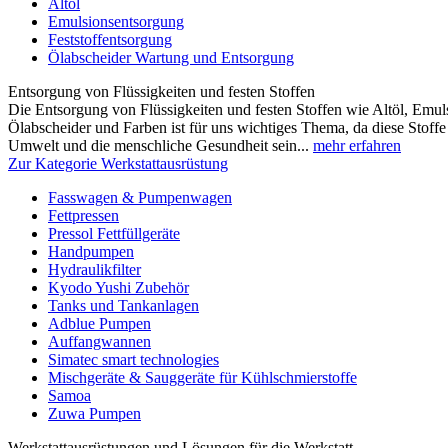
Altöl
Emulsionsentsorgung
Feststoffentsorgung
Ölabscheider Wartung und Entsorgung
Entsorgung von Flüssigkeiten und festen Stoffen
Die Entsorgung von Flüssigkeiten und festen Stoffen wie Altöl, Emulsi
Ölabscheider und Farben ist für uns wichtiges Thema, da diese Stoffe 
Umwelt und die menschliche Gesundheit sein...
mehr erfahren
Zur Kategorie Werkstattausrüstung
Fasswagen & Pumpenwagen
Fettpressen
Pressol Fettfüllgeräte
Handpumpen
Hydraulikfilter
Kyodo Yushi Zubehör
Tanks und Tankanlagen
Adblue Pumpen
Auffangwannen
Simatec smart technologies
Mischgeräte & Sauggeräte für Kühlschmierstoffe
Samoa
Zuwa Pumpen
Werkstattausrüstungen und Lösungen für die Werkstatt