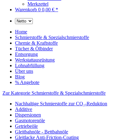
Merkzettel
Warenkorb
0
0,00 € *
Home
Schmierstoffe & Spezialschmierstoffe
Chemie & Kraftstoffe
Tücher & Ölbinder
Entsorgung
Werkstattausrüstung
Lohnabfüllung
Über uns
Blog
% Angebote
Zur Kategorie Schmierstoffe & Spezialschmierstoffe
Nachhaltige Schmierstoffe zur CO₂-Reduktion
Additive
Dispersionen
Gasmotorenöle
Getriebeöle
Gleitbahnöle - Bettbahnöle
Gleitlacke Anti-Friction-Coating