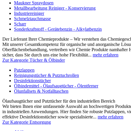
Maukner Spraydosen
Metallbearbeitung Reiniger - Konservierung
Industriereiniger
Schmelztauchmasse
Scharr
Sonderkraftstoff - Gerätebenzin - Alkylatbenzin
Der Lieferant Ihrer Chemieprodukte – Wir verstehen das Chemiegesc
Mit unserer Gesamtkompetenz für organische und anorganische Lösun
Oberflächenbehandlung, vertreiben wir Chemie Produkte namhafter Hers
sicher, dass Sie durch uns eine hohe Flexibiltät...
mehr erfahren
Zur Kategorie Tücher & Ölbinder
Putzlappen
Reinigungstücher & Putztuchrollen
Desinfektionstücher
Ölbindemittel - Ölaufsaugtücher - Ölentferner
Ölunfallsets & Notfalltaschen
Ölaufsaugtücher und Putztücher für den industriellen Bereich
Wir bieten Ihnen eine umfassende Auswahl an hochwertigen Produk
in industriellen Anwendungen. Hier finden Sie robuste Putzlappen, vi
effektive Desinfektionstücher sowie spezialisierte...
mehr erfahren
Zur Kategorie Entsorgung