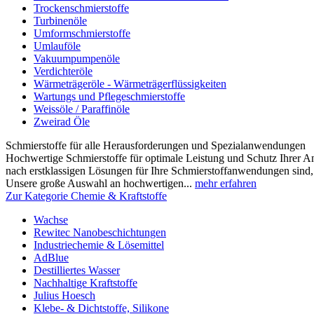
Trockenschmierstoffe
Turbinenöle
Umformschmierstoffe
Umlauföle
Vakuumpumpenöle
Verdichteröle
Wärmeträgeröle - Wärmeträgerflüssigkeiten
Wartungs und Pflegeschmierstoffe
Weissöle / Paraffinöle
Zweirad Öle
Schmierstoffe für alle Herausforderungen und Spezialanwendungen
Hochwertige Schmierstoffe für optimale Leistung und Schutz Ihrer 
nach erstklassigen Lösungen für Ihre Schmierstoffanwendungen sind, s
Unsere große Auswahl an hochwertigen...
mehr erfahren
Zur Kategorie Chemie & Kraftstoffe
Wachse
Rewitec Nanobeschichtungen
Industriechemie & Lösemittel
AdBlue
Destilliertes Wasser
Nachhaltige Kraftstoffe
Julius Hoesch
Klebe- & Dichtstoffe, Silikone