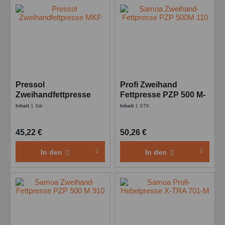
Pressol
Profi Zweihand
Zweihandfettpresse
Fettpresse PZP 500 M-
MKF - 500 g
110 mit 300 mm
Inhalt
1 Stk
Inhalt
1 STK.
Kombifettpresse - 500
Sicherheits-
Schr. 400 g Mato
Gummipanzerschl.
45,22 €
50,26 €
In den
In den