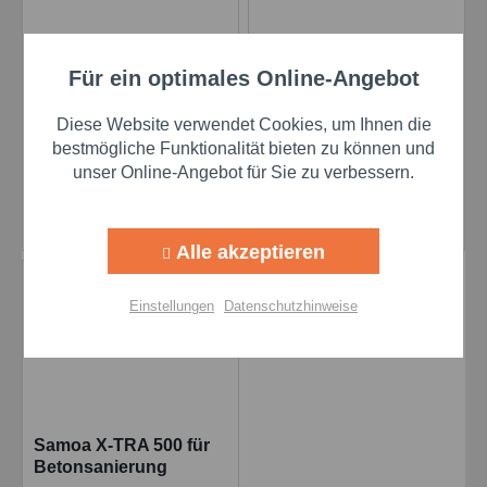
Profi Zweihand
Profi-Hebelpresse X-
Für ein optimales Online-Angebot
Aktiv
Funktionale
Fettpresse PZP 500 M-
TRA 701/M - 300 mm
910 - 300 mm
Sicherheits-
Inhalt
1 STK.
Inhalt
3 STK.
(43,77 € * / 1 STK.)
Diese Website verwendet Cookies, um Ihnen die
Panzerschlauch
Gummipanzerschlauch
Aktiv
Marketing
bestmögliche Funktionalität bieten zu können und
110/M
unser Online-Angebot für Sie zu verbessern.
48,02 €
131,31 €
Aktiv
Tracking
Details
In den
Alle akzeptieren
Aktiv
Personalisierung
Einstellungen
Datenschutzhinweise
Aktiv
Service
Einstellungen speichern
Samoa X-TRA 500 für
Betonsanierung