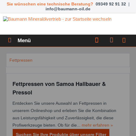
Sie wünschen eine technische Beratung?
09349 92 91 32
|
info@baumann-oil.de
Menü
Fettpressen
Fettpressen von Samoa Hallbauer &
Pressol
Entdecken Sie unsere Auswahl an Fettpressen in
unserem Onlineshop und erleben Sie die Kombination
aus Leistungsfähigkeit und Zuverlässigkeit, die diese
Profiwerkzeuge bieten. Ob für die...
mehr erfahren »
Suchen Sie Ihre Produkte über unsere Filter