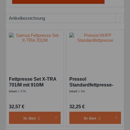
Fettpresse Set X-TRA
Pressol
701/M mit 910/M
Standardfettpresse-
Hochdruckschlauch
HHFP M 10 x 1-FN-PZ-
Inhalt
1 STK.
Inhalt
1 Stk
und Befüllnippel
MU - 400 g Kartusche
32,57 €
32,25 €
In den
In den