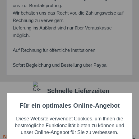
uns zur Bonitätsprüfung.
Wir behalten uns das Recht vor, die Zahlungsweise auf
Rechnung zu verweigern.
Lieferung ins Außland sind nur über Vorauskasse
möglich.
Auf Rechnung für öffentliche Institutionen
Sofort Begleichung und Bestellung über Paypal
Schnelle Lieferzeiten
Für ein optimales Online-Angebot
Aktiv
Beste Markenqualität
Funktionale
Diese Website verwendet Cookies, um Ihnen die
Premium-Händler
Aktiv
Marketing
bestmögliche Funktionalität bieten zu können und
unser Online-Angebot für Sie zu verbessern.
Newsletter