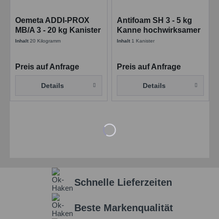
Oemeta ADDI-PROX
Antifoam SH 3 - 5 kg
MB/A 3 - 20 kg Kanister
Kanne hochwirksamer
Konservierungsmittel -
Entschäumer
Inhalt
20 Kilogramm
Inhalt
1 Kanister
Bakterizid
Preis auf Anfrage
Preis auf Anfrage
Details
Details
Schnelle Lieferzeiten
Beste Markenqualität