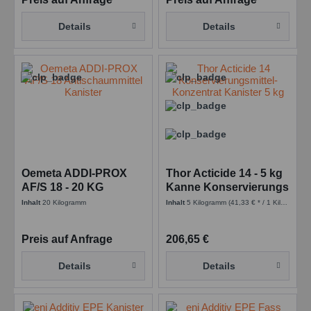
Details
Details
Oemeta ADDI-PROX
Thor Acticide 14 - 5 kg
AF/S 18 - 20 KG
Kanne Konservierungs
Kanister
- Stellmittel
Inhalt
20 Kilogramm
Inhalt
5 Kilogramm
(41,33 € * / 1 Kilogramm)
Antischaummittel
Preis auf Anfrage
206,65 €
Details
Details