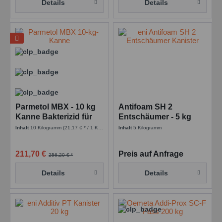
Details
Details
Parmetol MBX - 10 kg
Antifoam SH 2
Kanne Bakterizid für
Entschäumer - 5 kg
Kühlschmierstoffe
Kanne Entschäumer
Inhalt
10 Kilogramm
(21,17 € * / 1 Kilogramm)
Inhalt
5 Kilogramm
0,01 %
211,70 €
Preis auf Anfrage
256,20 € *
Details
Details