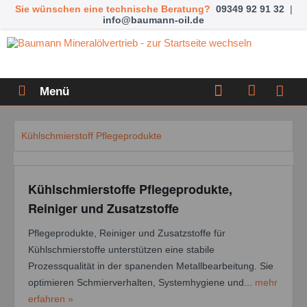
Sie wünschen eine technische Beratung?
09349 92 91 32
|
info@baumann-oil.de
Menü
Kühlschmierstoff Pflegeprodukte
Kühlschmierstoffe Pflegeprodukte,
Reiniger und Zusatzstoffe
Pflegeprodukte, Reiniger und Zusatzstoffe für
Kühlschmierstoffe unterstützen eine stabile
Prozessqualität in der spanenden Metallbearbeitung. Sie
optimieren Schmierverhalten, Systemhygiene und...
mehr
erfahren »