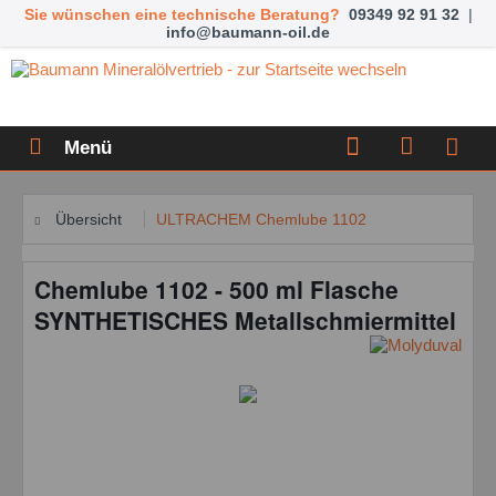
Sie wünschen eine technische Beratung?
09349 92 91 32
|
info@baumann-oil.de
Menü
Übersicht
ULTRACHEM Chemlube 1102
Chemlube 1102 - 500 ml Flasche
SYNTHETISCHES Metallschmiermittel