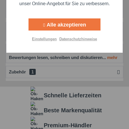
Preis anfragen
unser Online-Angebot für Sie zu verbessern.
Artikel-Nr.:
mol20303
Aktiv
Tracking
Alle akzeptieren
Beschreibung
Aktiv
Personalisierung
mehr
Einstellungen
Datenschutzhinweise
Aktiv
Service
Bewertungen
0
Bewertungen lesen, schreiben und diskutieren...
mehr
Einstellungen speichern
Zubehör
1
Schnelle Lieferzeiten
Beste Markenqualität
Premium-Händler