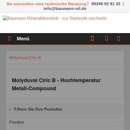
Sie wünschen eine technische Beratung?
09349 92 91 32
|
info@baumann-oil.de
Menü
Molyduval Ciric B
Molyduval Ciric B - Hochtemperatur
Metall-Compound
Filtern Sie Ihre Produkte