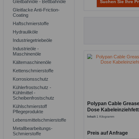
Gleitbahnöle - Bettbahnöle
Suchen Sie Ihre Pr
Gleitlacke Anti-Friction-
Coating
Haftschmierstoffe
Hydrauliköle
Industriegetriebeöle
Industrieöle -
Maschinenöle
Kältemaschinenöle
Kettenschmierstoffe
Korrosionsschutz
Kühlerfrostschutz -
Kühlmittel -
Scheibenfrostschutz
Polypan Cable Grease 
Kühlschmierstoff
Dose Kabeleinziehfett
Pflegeprodukte
Inhalt
1 Kilogramm
Lebensmittelschmierstoffe
Metallbearbeitungs-
Preis auf Anfrage
Schmierstoffe