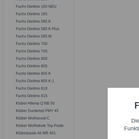
Fuchs Gleitmo 160 NEU
Fuchs Gleitmo 165
Fuchs Gleitmo 585 K
Fuchs Gleitmo 585 K Plus
Fuchs Gleitmo 585 M
Fuchs Gleitmo 700
Fuchs Gleitmo 705
Fuchs Gleitmo 800
Fuchs Gleitmo 805
Fuchs Gleitmo 805 K
Fuchs Gleitmo 805 K-1
Fuchs Gleitmo 810
Fuchs Gleitmo 815
F
Klüber Altemp Q NB 50
Funktio
Klüber Duotempi PMY 45
Klüber Wolfracoat C
Di
Marketi
Klüber Wolfrakote Top Paste
Funkt
Klüberpaste 46 MR 401