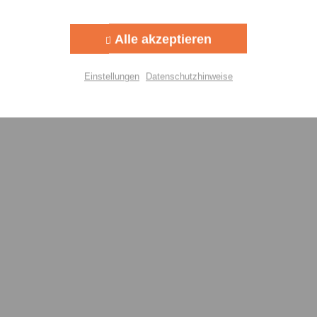
Aktiv
g
Alle akzeptieren
Aktiv
lisierung
Einstellungen
Datenschutzhinweise
Aktiv
Einstellungen speichern