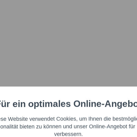
ür ein optimales Online-Angeb
Aktiv
nale
ese Website verwendet Cookies, um Ihnen die bestmögli
Aktiv
ng
ionalität bieten zu können und unser Online-Angebot für 
verbessern.