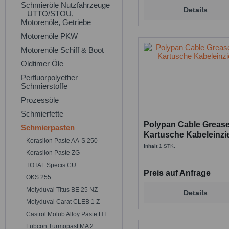
Schmieröle Nutzfahrzeuge
Details
– UTTO/STOU,
Motorenöle, Getriebe
Motorenöle PKW
Motorenöle Schiff & Boot
Oldtimer Öle
Perfluorpolyether
Schmierstoffe
Prozessöle
Schmierfette
Polypan Cable Grease
Schmierpasten
Kartusche Kabeleinzie
Korasilon Paste AA-S 250
Inhalt
1 STK.
Korasilon Paste ZG
TOTAL Specis CU
Preis auf Anfrage
OKS 255
Molyduval Titus BE 25 NZ
Details
Molyduval Carat CLEB 1 Z
Castrol Molub Alloy Paste HT
Lubcon Turmopast MA 2