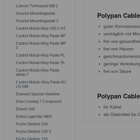
Lubcon Turmopast NBI 2
Polypan Cable
Arcanol Mountingpaste
Arcanol Mountingpaste 2
guter Korrosionss
Castrol Molub Alloy 100-2 HT
verträglich mit Mi
Castrol Molub Alloy Paste MF
frei von gesundhe
Castrol Molub Alloy Paste MP
3
frei von Harzen
Castrol Molub Alloy Paste PL
geschmacksneutra
Castrol Molub Alloy Paste TA
geringe Verkokun
Castrol Molub Alloy Paste
frei von Säure
White T
Castrol Molub-Alloy Paste AU
LN 598
Polypan Cable
Diamant Spezial Vaseline
Dow Corning 7 Compound
für Kabel
Dowsil 340
als Gleitmittel fü
Emka Lagerstar MEP
Fuchs Gleitmo 100
Fuchs Gleitmo 100 S
Fuchs Gleitmo 155