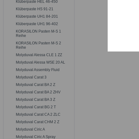
Klüberpaste HEL 46-450
Trackin
Klüberpaste HS 91-21
Klüberpaste UH1 84-201
Persona
Klüberpaste UH1 96-402
KORASILON Pasten M-S 1
Reihe
Service
KORASILON Pasten M-S 2
Reihe
Molyduval Alessa CLE 1 ZZ
Molyduval Alessa WSE 20 AL
Molyduval Assembly Fluid
Molyduval Carat 3
Molyduval Carat BA 2 Z
Molyduval Carat BA 2 ZHV
Molyduval Carat BA 3 Z
Molyduval Carat BG 2 T
Molyduval Carat CA 2 ZLC
Molyduval Carat CHM 2 Z
Molyduval Ciric A
Molyduval Ciric A Spray