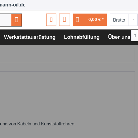
ann-oil.de
0,00 € *

Werkstattausrüstung
Lohnabfüllung
Über uns
erung von Kabeln und Kunststoffrohren.