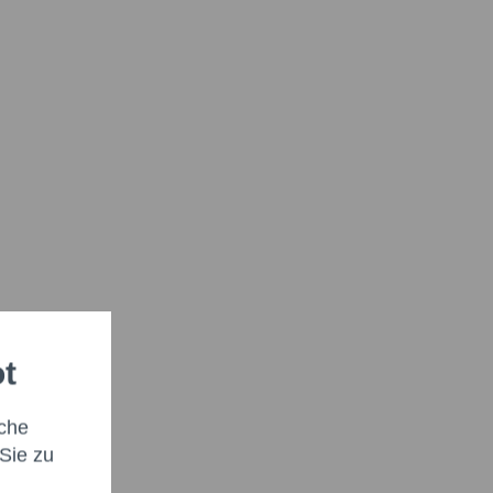
ot
che
Sie zu