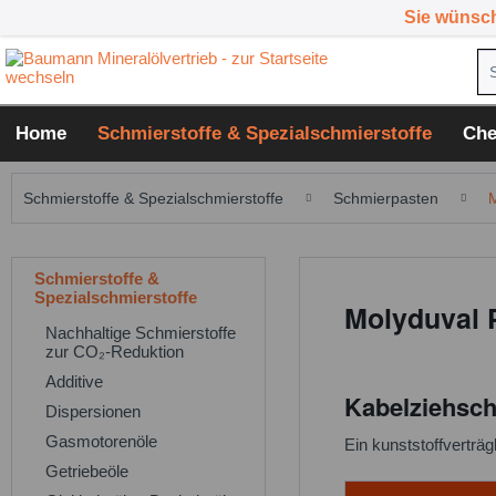
Sie wünsc
Home
Schmierstoffe & Spezialschmierstoffe
Che
Schmierstoffe & Spezialschmierstoffe
Schmierpasten
Schmierstoffe &
Spezialschmierstoffe
Molyduval 
Nachhaltige Schmierstoffe
zur CO₂-Reduktion
Additive
Kabelziehsch
Dispersionen
Gasmotorenöle
Ein kunststoffverträg
Getriebeöle