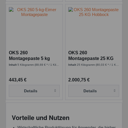
OKS 260
OKS 260
Montagepaste 5 kg
Montagepaste 25 KG
Eimer
Hobbock
Inhalt
5 Kilogramm
(88,69 € * / 1 Kilogramm)
Inhalt
25 Kilogramm
(80,03 € * / 1 Kilogramm)
443,45 €
2.000,75 €
Details
Details
Vorteile und Nutzen
Wirtschaftliche Produktlösung für Anwender, die bisher