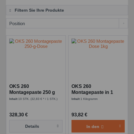
Filtern Sie Ihre Produkte
OKS 260
OKS 260
Montagepaste 250 g
Montagepaste in 1
Dose
KG/Do
Inhalt
10 STK.
(32,83 € * / 1 STK.)
Inhalt
1 Kilogramm
328,30 €
93,82 €
Details
In den