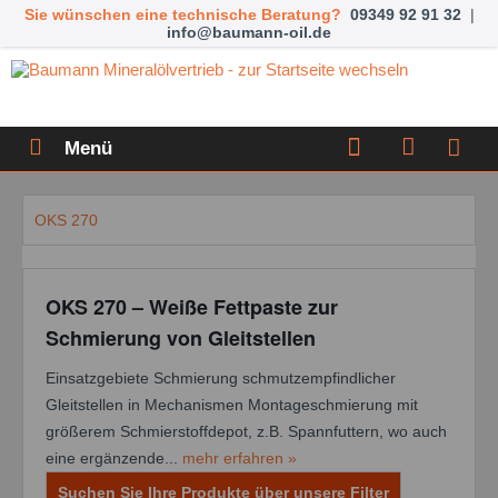
Sie wünschen eine technische Beratung?
09349 92 91 32
|
info@baumann-oil.de
Menü
OKS 270
OKS 270 – Weiße Fettpaste zur
Schmierung von Gleitstellen
Einsatzgebiete Schmierung schmutzempfindlicher
Gleitstellen in Mechanismen Montageschmierung mit
größerem Schmierstoffdepot, z.B. Spannfuttern, wo auch
eine ergänzende...
mehr erfahren »
Suchen Sie Ihre Produkte über unsere Filter