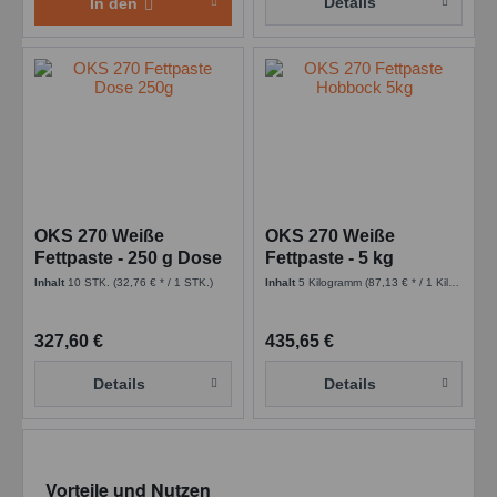
Details
In den
OKS 270 Weiße
OKS 270 Weiße
Fettpaste - 250 g Dose
Fettpaste - 5 kg
Hobbock
Inhalt
10 STK.
(32,76 € * / 1 STK.)
Inhalt
5 Kilogramm
(87,13 € * / 1 Kilogramm)
327,60 €
435,65 €
Details
Details
Vorteile und Nutzen