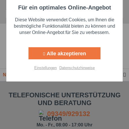
Details
Für ein optimales Online-Angebot
Aktiv
Funktionale
Diese Website verwendet Cookies, um Ihnen die
Aktiv
Marketing
bestmögliche Funktionalität bieten zu können und
Schnelle Lieferzeiten
unser Online-Angebot für Sie zu verbessern.
Aktiv
Tracking
Beste Markenqualität
Alle akzeptieren
Aktiv
Personalisierung
Premium-Händler
Einstellungen
Datenschutzhinweise
Newsletter
Aktiv
Service
TELEFONISCHE UNTERSTÜTZUNG
Einstellungen speichern
UND BERATUNG
09349/929132
Mo. - Fr., 08:00 - 17:00 Uhr