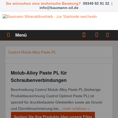
Sie wünschen eine technische Beratung?
09349 92 91 32
|
info@baumann-oil.de
Menü
Castrol Molub Alloy Paste PL
Molub-Alloy Paste PL für
Schraubenverbindungen
Beschreibung Castrol Molub-Alloy Paste PL (bisherige
Produktbezeichnung Castrol Optimol Paste PL) ist
speziell für druckbelastete Gleitstellen sowie als Grund-
und Dünnfilmschmierung bei...
mehr erfahren »
Suchen Sie Ihre Produkte über unsere Filter