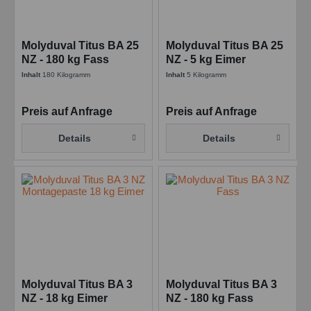
Molyduval Titus BA 25
Molyduval Titus BA 25
NZ - 180 kg Fass
NZ - 5 kg Eimer
Montagepasten für
Montagepasten -
Inhalt
180 Kilogramm
Inhalt
5 Kilogramm
höchste Temperaturen
Hochtemperatur
Preis auf Anfrage
Preis auf Anfrage
Details
Details
Molyduval Titus BA 3
Molyduval Titus BA 3
NZ - 18 kg Eimer
NZ - 180 kg Fass