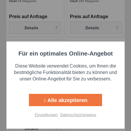
Montagepasten für
Inhalt
18 Kilogramm
Inhalt
180 Kilogramm
höchste Temperaturen
Preis auf Anfrage
Preis auf Anfrage
Details
Details
Für ein optimales Online-Angebot
Aktiv
Funktionale
Diese Website verwendet Cookies, um Ihnen die
Aktiv
Marketing
bestmögliche Funktionalität bieten zu können und
unser Online-Angebot für Sie zu verbessern.
Aktiv
Molyduval Titus BA 3
Tracking
NZ- 500 g -
Alle akzeptieren
Pinseldosen
Inhalt
1 STK.
Aktiv
Personalisierung
Einstellungen
Datenschutzhinweise
Preis auf Anfrage
Aktiv
Service
Details