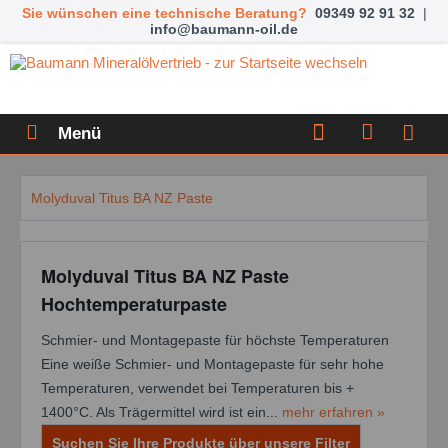
Sie wünschen eine technische Beratung?
09349 92 91 32
|
info@baumann-oil.de
Menü
Molyduval Titus BA NZ Paste
Molyduval Titus BA NZ Paste
Hochtemperaturpaste
Schmier- und Montagepaste für höchste Temperaturen
Eine weiße Schmier- und Montagepaste für sehr hohe
Temperaturen, verwendet bei Temperaturen bis +
1400°C. Als Trägermittel wird ist ein...
mehr erfahren »
Suchen Sie Ihre Produkte über unsere Filter