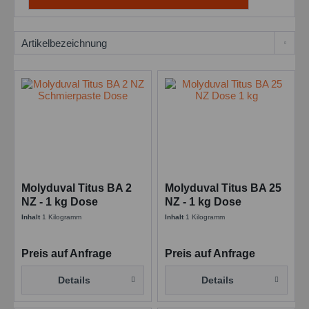
Molyduval Titus BA 2
Molyduval Titus BA 25
NZ - 1 kg Dose
NZ - 1 kg Dose
Montagepasten zur
Montagepasten zur
Inhalt
1 Kilogramm
Inhalt
1 Kilogramm
Schmierung von
Schmierung von
Stiften
Stiften
Preis auf Anfrage
Preis auf Anfrage
Details
Details