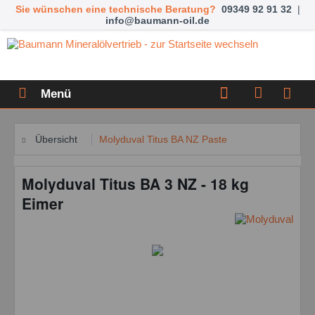
Sie wünschen eine technische Beratung?
09349 92 91 32
|
info@baumann-oil.de
Menü
Übersicht
Molyduval Titus BA NZ Paste
Molyduval Titus BA 3 NZ - 18 kg
Eimer