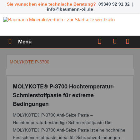
Sie wünschen eine technische Beratung?
09349 92 91 32
|
info@baumann-oil.de
Menü
MOLYKOTE P-3700
MOLYKOTE® P-3700 Hochtemperatur-
Schmierstoffpaste für extreme
Bedingungen
MOLYKOTE® P-3700 Anti-Seize Paste –
Hochtemperaturbeständige Schmierstoffpaste Die
MOLYKOTE® P-3700 Anti-Seize Paste ist eine hochreine
Festschmierstoffpaste, ideal für Schraubverbindungen...