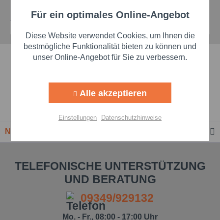
In den
Für ein optimales Online-Angebot
Aktiv
Funktionale
Diese Website verwendet Cookies, um Ihnen die
Aktiv
Marketing
bestmögliche Funktionalität bieten zu können und
unser Online-Angebot für Sie zu verbessern.
Schnelle Lieferzeiten
Aktiv
Tracking
Beste Markenqualität
Alle akzeptieren
Aktiv
Personalisierung
Premium-Händler
Einstellungen
Datenschutzhinweise
Newsletter
Aktiv
Service
TELEFONISCHE UNTERSTÜTZUNG
Einstellungen speichern
UND BERATUNG
09349/929132
Mo. - Fr., 08:00 - 17:00 Uhr