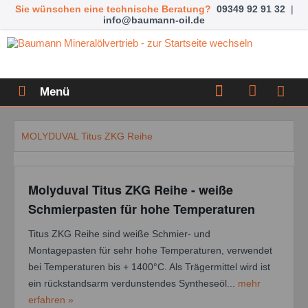
Sie wünschen eine technische Beratung?
09349 92 91 32
|
info@baumann-oil.de
Menü
MOLYDUVAL Titus ZKG Reihe
Molyduval Titus ZKG Reihe - weiße
Schmierpasten für hohe Temperaturen
Titus ZKG Reihe sind weiße Schmier- und
Montagepasten für sehr hohe Temperaturen, verwendet
bei Temperaturen bis + 1400°C. Als Trägermittel wird ist
ein rückstandsarm verdunstendes Syntheseöl...
mehr
erfahren »