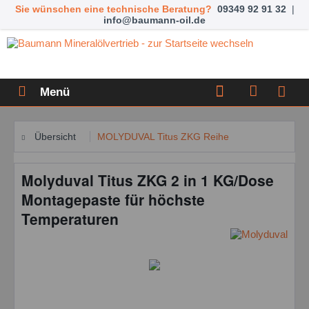
Sie wünschen eine technische Beratung?
09349 92 91 32
|
info@baumann-oil.de
Menü
Übersicht
MOLYDUVAL Titus ZKG Reihe
Molyduval Titus ZKG 2 in 1 KG/Dose
Montagepaste für höchste
Temperaturen