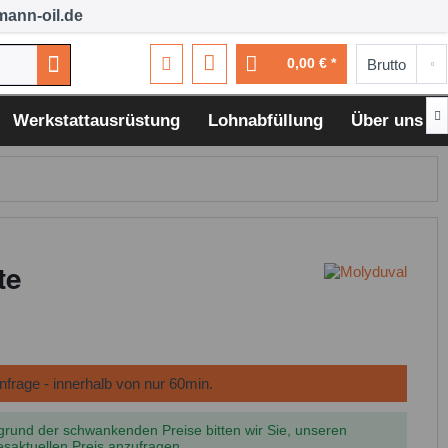
ann-oil.de
0,00 € *

Werkstattausrüstung
Lohnabfüllung
Über uns
te
grund der schwankenden Preise bitten wir Sie, unseren
esaktuellen Preis anzufragen.