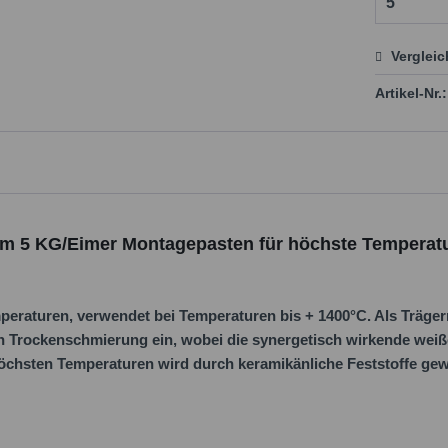
Verglei
Preis
Artikel-Nr.:
im 5 KG/Eimer Montagepasten für höchste Temperat
eraturen, verwendet bei Temperaturen bis + 1400°C. Als Trägerm
n Trockenschmierung ein, wobei die synergetisch wirkende wei
öchsten Temperaturen wird durch keramikänliche Feststoffe gewä