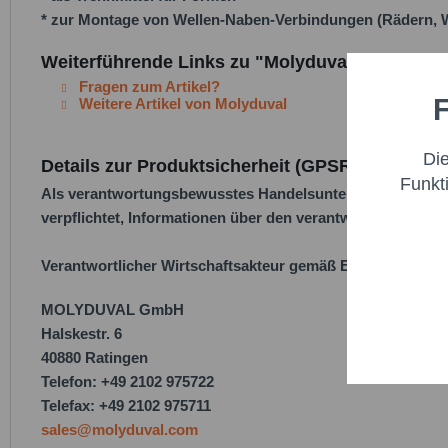
* zur Montage von Wellen-Naben-Verbindungen (Rädern, Wä
Weiterführende Links zu "Molyduval Titus ZKG
Fragen zum Artikel?
F
Weitere Artikel von Molyduval
Funktio
Di
Details zur Produktsicherheit (GPSR)
Marketi
Funkt
Als verantwortungsbewusstes Handelsunternehmen legen w
verpflichtet, Informationen über den verantwortlichen Wirt
Trackin
Verantwortlicher Wirtschaftsakteur gemäß EU-Verordnung
Persona
MOLYDUVAL GmbH
Halskestr. 6
Service
40880 Ratingen
Telefon: +49 2102 975722
Telefax: +49 2102 975711
sales@molyduval.com