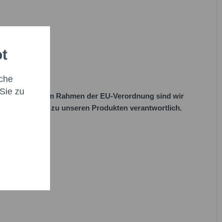
habe die
Datenschutzbestimmung
zur Kenntnis
en.*
it * sind Pflichtfelder.
aturen"
icht senden
ot
che
Sie zu
her Vorgaben. Im Rahmen der EU-Verordnung sind wir
 EU-Vorschriften zu unseren Produkten verantwortlich.