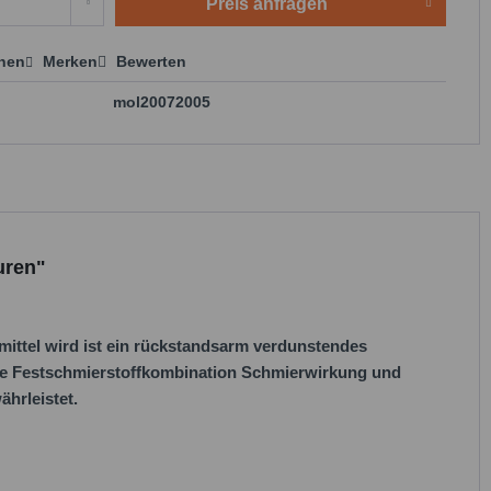
Preis anfragen
chen
Merken
Bewerten
 anfragen
mol20072005
uren"
ittel wird ist ein rückstandsarm verdunstendes
ße Festschmierstoffkombination Schmierwirkung und
hrleistet.