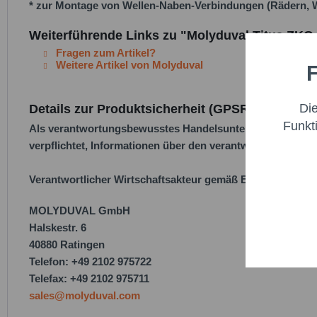
* zur Montage von Wellen-Naben-Verbindungen (Rädern, Wä
Weiterführende Links zu "Molyduval Titus ZKG 
Fragen zum Artikel?
Weitere Artikel von Molyduval
F
Funktio
Di
Details zur Produktsicherheit (GPSR)
Marketi
Funkt
Als verantwortungsbewusstes Handelsunternehmen legen w
verpflichtet, Informationen über den verantwortlichen Wirt
Trackin
Verantwortlicher Wirtschaftsakteur gemäß EU-Verordnung
Persona
MOLYDUVAL GmbH
Halskestr. 6
Service
40880 Ratingen
Telefon: +49 2102 975722
Telefax: +49 2102 975711
sales@molyduval.com