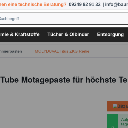
hen eine technische Beratung?
09349 92 91 32
|
info@baum
mie & Kraftstoffe
Tücher & Ölbinder
Entsorgung
hmierpasten
MOLYDUVAL Titus ZKG Reihe
g Tube Motagepaste für höchste T
Auf
tag