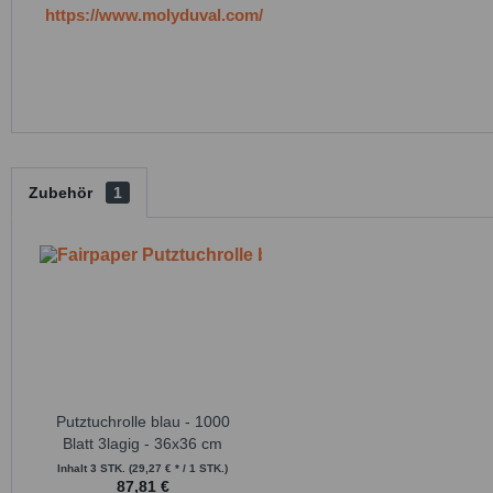
https://www.molyduval.com/
Zubehör
1
Putztuchrolle blau - 1000
Blatt 3lagig - 36x36 cm
Inhalt
3 STK.
(29,27 € * / 1 STK.)
87,81 €