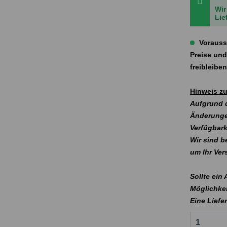
Wir
Lie
Vorauss
Preise und
freibleibe
Hinweis zu
Aufgrund d
Änderunge
Verfügbark
Wir sind b
um Ihr Ve
Sollte ein
Möglichkei
Eine Liefe