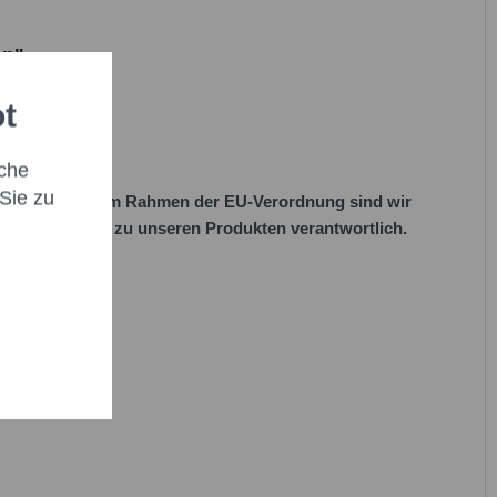
en.*
it * sind Pflichtfelder.
en"
icht senden
ot
che
Sie zu
her Vorgaben. Im Rahmen der EU-Verordnung sind wir
 EU-Vorschriften zu unseren Produkten verantwortlich.