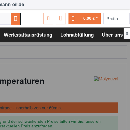
ann-oil.de
0,00 € *

Werkstattausrüstung
Lohnabfüllung
Über uns
emperaturen
grund der schwankenden Preise bitten wir Sie, unseren
esaktuellen Preis anzufragen.