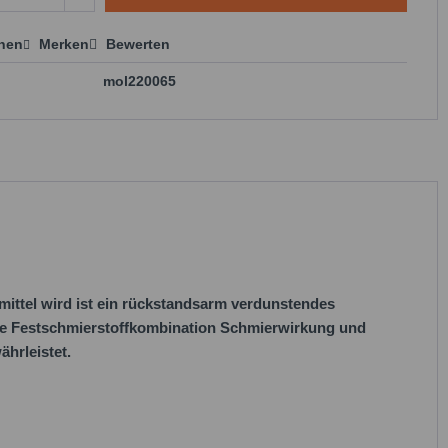
chen
Merken
Bewerten
 anfragen
mol220065
"
ittel wird ist ein rückstandsarm verdunstendes
ße Festschmierstoffkombination Schmierwirkung und
hrleistet.