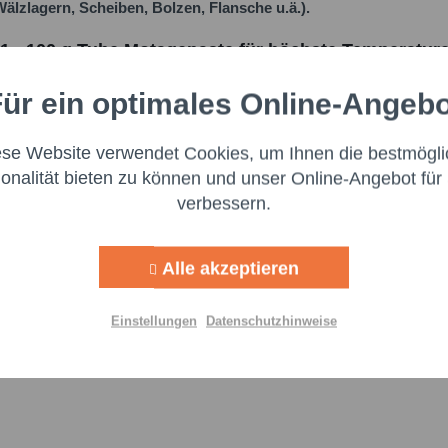
lzlagern, Scheiben, Bolzen, Flansche u.ä.).
genomm
Felder m
1 - 100 g Tube Motagepaste für höchste Temperatur
Nachr
ür ein optimales Online-Angeb
Aktiv
nale
ese Website verwendet Cookies, um Ihnen die bestmögli
Aktiv
ng
ionalität bieten zu können und unser Online-Angebot für 
ir großen Wert auf Transparenz und die Einhaltung gesetzlic
verbessern.
schaftsakteur bereitzustellen. Dieser ist für die Einhaltung der
Aktiv
g
:
Alle akzeptieren
Aktiv
lisierung
Einstellungen
Datenschutzhinweise
Aktiv
Einstellungen speichern