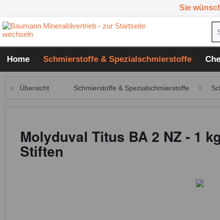
Sie wünsc
Home
Schmierstoffe & Spezialschmierstoffe
Che
Übersicht
Schmierstoffe & Spezialschmierstoffe
Sc
Molyduval Titus BA 2 NZ - 1 
Stiften