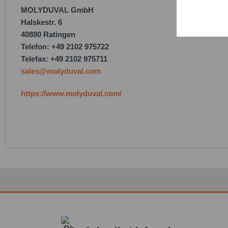
MOLYDUVAL GmbH
Service
Halskestr. 6
40880 Ratingen
Telefon: +49 2102 975722
Telefax: +49 2102 975711
sales@molyduval.com
https://www.molyduval.com/