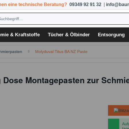
hen eine technische Beratung?
09349 92 91 32
|
info@baum
mie & Kraftstoffe
Tücher & Ölbinder
Entsorgung
hmierpasten
Molyduval Titus BA NZ Paste
kg Dose Montagepasten zur Schmi
Auf
tag