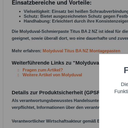
Einsatzbereiche und Vorteile:
Vielseitigkeit:
Einsatz bei heißen Schraubverbindung
Schutz:
Bietet ausgezeichneten Schutz gegen Festbr
Handhabung:
Erleichtert durch ihre Konsistenzeig
Die Molyduval-Schmierpaste Titus BA 2 NZ ist ideal für 
geeignet, sowie überall dort, wo eine dauerhafte und zuve
Mehr erfahren:
Molyduval Titus BA NZ Montagepasten
Weiterführende Links zu "Molyduval Titus BA 2
F
Funktio
Fragen zum Artikel?
Weitere Artikel von Molyduval
Di
Marketi
Funkt
Details zur Produktsicherheit (GPSR)
Als verantwortungsbewusstes Handelsunternehmen legen w
Trackin
verpflichtet, Informationen über den verantwortlichen Wirt
Persona
Verantwortlicher Wirtschaftsakteur gemäß EU-Verordnung