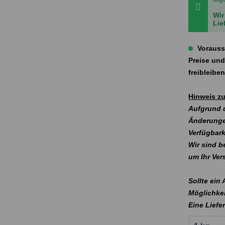
Wir
Lie
Vorauss
Preise und
freibleibe
Hinweis zu
Aufgrund d
Änderunge
Verfügbark
Wir sind b
um Ihr Ve
Sollte ein
Möglichkei
Eine Liefe