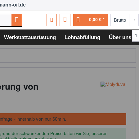
ann-oil.de
0,00 € *

Werkstattausrüstung
Lohnabfüllung
Über uns
erung von
grund der schwankenden Preise bitten wir Sie, unseren
esaktuellen Preis anzufragen.