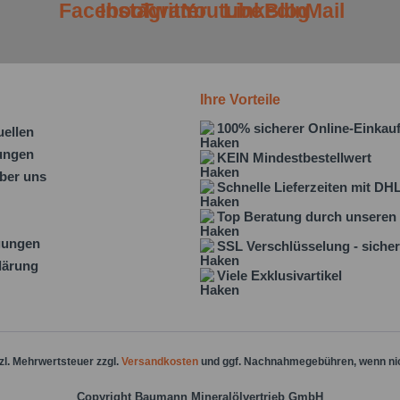
Ihre Vorteile
100% sicherer Online-Einkau
uellen
lungen
KEIN Mindestbestellwert
ber uns
Schnelle Lieferzeiten mit DH
Top Beratung durch unseren 
gungen
SSL Verschlüsselung - sicher
lärung
Viele Exklusivartikel
tzl. Mehrwertsteuer zzgl.
Versandkosten
und ggf. Nachnahmegebühren, wenn ni
Copyright Baumann Mineralölvertrieb GmbH