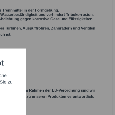
s Trennmittel in der Formgebung.
Wasserbeständigkeit und verhindert Tribokorrosion.
Abdichtung gegen korrosive Gase und Flüssigkeiten.
ei Turbinen, Auspuffrohren, Zahnrädern und Ventilen
ch ist.
Stiften"
ot
che
Sie zu
her Vorgaben. Im Rahmen der EU-Verordnung sind wir
 EU-Vorschriften zu unseren Produkten verantwortlich.