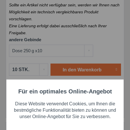
Sollte ein Artikel nicht verfügbar sein, werden wir Ihnen nach
Möglichkeit ein technisch vergleichbares Produkt
vorschlagen.
Eine Lieferung erfolgt dabei ausschließlich nach Ihrer
Freigabe.
andere Gebinde
In den
Warenkorb
Merken
Bewerten
Preis anfragen
Für ein optimales Online-Angebot
Aktiv
Funktionale
Artikel-Nr.:
schw00260030
EAN:
4038127201204
Diese Website verwendet Cookies, um Ihnen die
Herstellernr.:
00260030
Aktiv
Marketing
bestmögliche Funktionalität bieten zu können und
unser Online-Angebot für Sie zu verbessern.
Aktiv
Tracking
Beschreibung