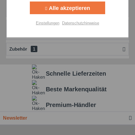
OKS 260 Montagepaste – Verhindert Passungsrost &
Alle akzeptieren
Verschleiß Die OKS 260 Weiße Montagepaste...
mehr
Aktiv
Personalisierung
Einstellungen
Datenschutzhinweise
Bewertungen
0
Aktiv
Service
Bewertungen lesen, schreiben und diskutieren...
mehr
Zubehör
1
Einstellungen speichern
Schnelle Lieferzeiten
Beste Markenqualität
Premium-Händler
Newsletter