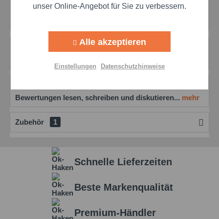
Preis anfragen
unser Online-Angebot für Sie zu verbessern.
Artikel-Nr.:
mol200319018
Aktiv
Tracking
Alle akzeptieren
Beschreibung
Aktiv
Personalisierung
mehr
Einstellungen
Datenschutzhinweise
Aktiv
Service
Bewertungen
0
Bewertungen lesen, schreiben und diskutieren...
mehr
Einstellungen speichern
Zubehör
1
Schnelle Lieferzeiten
Beste Markenqualität
Premium-Händler