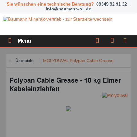
Sie wünschen eine technische Beratung?
09349 92 91 32
|
info@baumann-oil.de
Menü
Übersicht
MOLYDUVAL Polypan Cable Grease
Polypan Cable Grease - 18 kg Eimer
Kabeleinziehfett