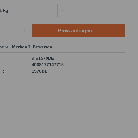
Preis anfragen
chen
Merken
Bewerten
 anfragen
die1570DE
4008177147715
r.:
1570DE