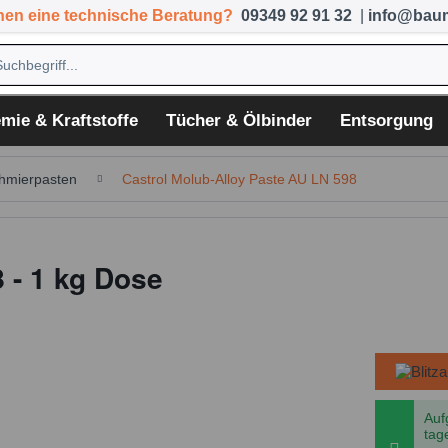
hen eine technische Beratung?
09349 92 91 32
|
info@baum
mie & Kraftstoffe
Tücher & Ölbinder
Entsorgung
hmierpasten
Castrol Molub-Alloy Paste AU LN 598
 - 1 kg Dose
Auf
tag