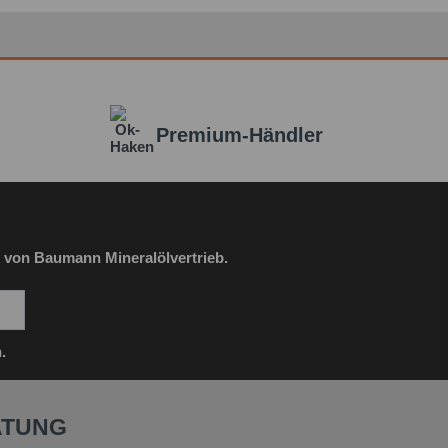
habe die
Datenschutzbestimmung
zur Kenntnis
en.*
Premium-Händler
it * sind Pflichtfelder.
icht senden
 von Baumann Mineralölvertrieb.
.
ATUNG