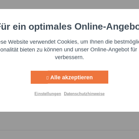
ür ein optimales Online-Angeb
Aktiv
nale
ir großen Wert auf Transparenz und die Einhaltung gesetzlic
schaftsakteur bereitzustellen. Dieser ist für die Einhaltung der
ese Website verwendet Cookies, um Ihnen die bestmögli
Aktiv
ng
ionalität bieten zu können und unser Online-Angebot für 
:
verbessern.
Aktiv
g
Alle akzeptieren
Aktiv
lisierung
Einstellungen
Datenschutzhinweise
Aktiv
Einstellungen speichern