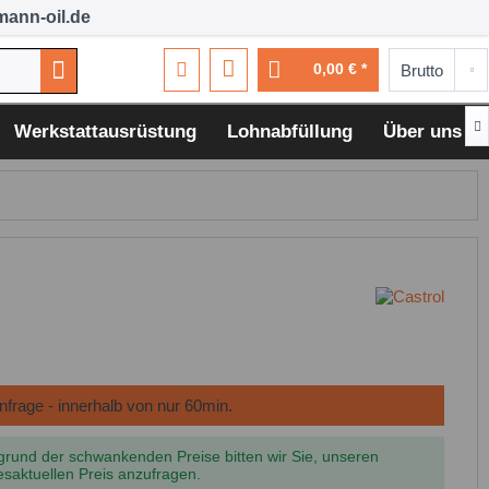
ann-oil.de
0,00 € *

Werkstattausrüstung
Lohnabfüllung
Über uns
grund der schwankenden Preise bitten wir Sie, unseren
esaktuellen Preis anzufragen.