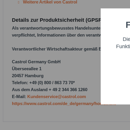
Weitere Artikel von Castrol
Details zur Produktsicherheit (GPSR)
F
Funktio
Als verantwortungsbewusstes Handelsunternehmen legen w
verpflichtet, Informationen über den verantwortlichen Wirt
Di
Marketi
Funkt
Verantwortlicher Wirtschaftsakteur gemäß EU-Verordnung
Trackin
Castrol Germany GmbH
Überseeallee 1
20457 Hamburg
Persona
Telefon: +49 (0) 800 / 863 73 70*
Aus dem Ausland + 49 2 344 366 1260
Service
E-Mail:
Kundenservice@castrol.com
https://www.castrol.com/de_de/germany/home.html