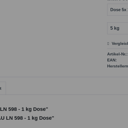
Verglei
Preis
Artikel-Nr.:
EAN:
Herstellern
t
LN 598 - 1 kg Dose"
AU LN 598 - 1 kg Dose"