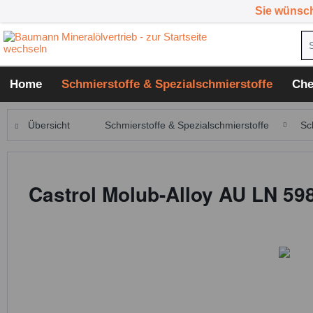
Sie wünsc
Home
Schmierstoffe & Spezialschmierstoffe
Che
Übersicht
Schmierstoffe & Spezialschmierstoffe
Sc
Castrol Molub-Alloy AU LN 598