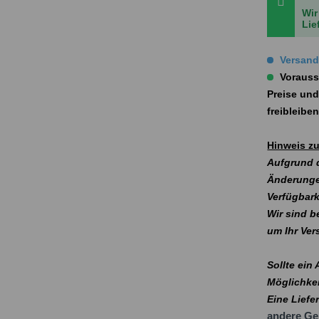
Wir
Lie
Versandk
Vorauss
Preise und
freibleibe
Hinweis zu
Aufgrund d
Änderunge
Verfügbark
Wir sind b
um Ihr Ve
Sollte ein
Möglichkei
Eine Liefe
andere Ge