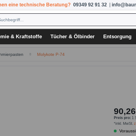
hen eine technische Beratung?
09349 92 91 32
|
info@baum
mie & Kraftstoffe
Tücher & Ölbinder
Entsorgung
hmierpasten
Molykote P-74
90,26
Preis pro:
1 
*inkl. MwSt.
z
Voraussi