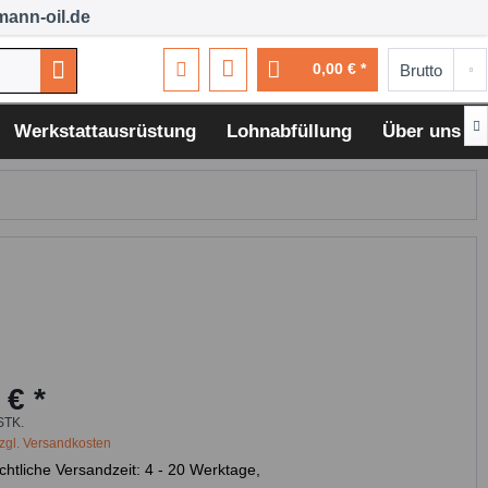
ann-oil.de
0,00 € *

Werkstattausrüstung
Lohnabfüllung
Über uns
 € *
STK.
zgl. Versandkosten
chtliche Versandzeit: 4 - 20 Werktage,