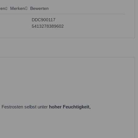
hen
Merken
Bewerten
 anfragen
DDC900117
5413278389602
 Festrosten selbst unter
hoher Feuchtigkeit,