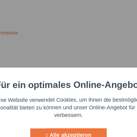
mierpaste
ür ein optimales Online-Angeb
Aktiv
nale
rochemischen, Papier- und Automobilindustrie, für den Maschinenbau
ese Website verwendet Cookies, um Ihnen die bestmögli
Aktiv
ng
tführungen Nutwellen, Preßsitzverbindungen, Bolzen von Auspuffanla
ionalität bieten zu können und unser Online-Angebot für 
verbessern.
 Dose"
Aktiv
g
Ich h
Alle akzeptieren