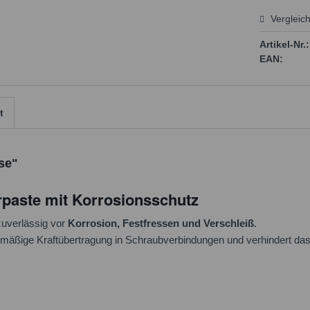
Vergleic
Preis
Artikel-Nr.:
EAN:
t
se"
paste mit Korrosionsschutz
zuverlässig vor
Korrosion, Festfressen und Verschleiß
.
chmäßige Kraftübertragung in Schraubverbindungen und verhindert das
.