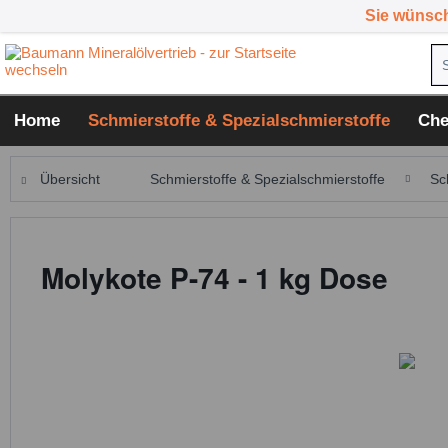
Sie wünsc
Home
Schmierstoffe & Spezialschmierstoffe
Che
Übersicht
Schmierstoffe & Spezialschmierstoffe
Sc
Molykote P-74 - 1 kg Dose