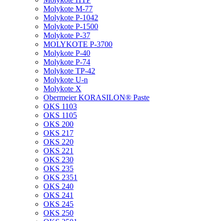
Molykote M-77
Molykote P-1042
Molykote P-1500
Molykote P-37
MOLYKOTE P-3700
Molykote P-40
Molykote P-74
Molykote TP-42
Molykote U-n
Molykote X
Obermeier KORASILON® Paste
OKS 1103
OKS 1105
OKS 200
OKS 217
OKS 220
OKS 221
OKS 230
OKS 235
OKS 2351
OKS 240
OKS 241
OKS 245
OKS 250