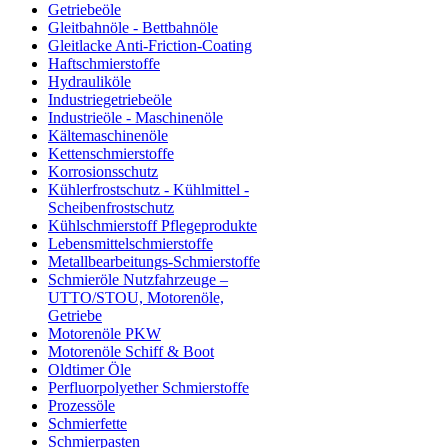
Getriebeöle
Gleitbahnöle - Bettbahnöle
Gleitlacke Anti-Friction-Coating
Haftschmierstoffe
Hydrauliköle
Industriegetriebeöle
Industrieöle - Maschinenöle
Kältemaschinenöle
Kettenschmierstoffe
Korrosionsschutz
Kühlerfrostschutz - Kühlmittel -
Scheibenfrostschutz
Kühlschmierstoff Pflegeprodukte
Lebensmittelschmierstoffe
Metallbearbeitungs-Schmierstoffe
Schmieröle Nutzfahrzeuge –
UTTO/STOU, Motorenöle,
Getriebe
Motorenöle PKW
Motorenöle Schiff & Boot
Oldtimer Öle
Perfluorpolyether Schmierstoffe
Prozessöle
Schmierfette
Schmierpasten