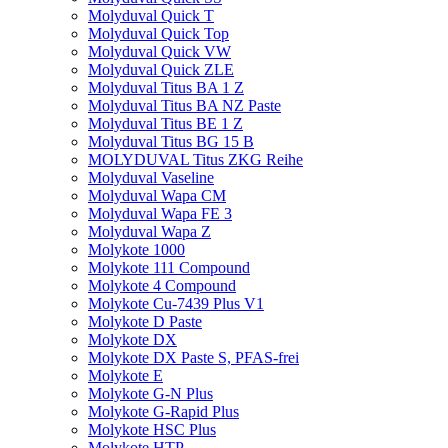
Molyduval Quick T
Molyduval Quick Top
Molyduval Quick VW
Molyduval Quick ZLE
Molyduval Titus BA 1 Z
Molyduval Titus BA NZ Paste
Molyduval Titus BE 1 Z
Molyduval Titus BG 15 B
MOLYDUVAL Titus ZKG Reihe
Molyduval Vaseline
Molyduval Wapa CM
Molyduval Wapa FE 3
Molyduval Wapa Z
Molykote 1000
Molykote 111 Compound
Molykote 4 Compound
Molykote Cu-7439 Plus V1
Molykote D Paste
Molykote DX
Molykote DX Paste S, PFAS-frei
Molykote E
Molykote G-N Plus
Molykote G-Rapid Plus
Molykote HSC Plus
Molykote HTP