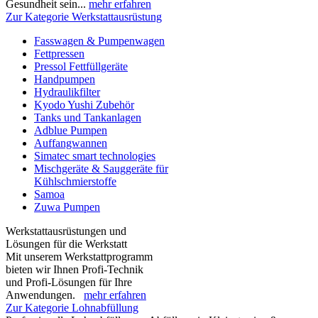
Gesundheit sein...
mehr erfahren
Zur Kategorie Werkstattausrüstung
Fasswagen & Pumpenwagen
Fettpressen
Pressol Fettfüllgeräte
Handpumpen
Hydraulikfilter
Kyodo Yushi Zubehör
Tanks und Tankanlagen
Adblue Pumpen
Auffangwannen
Simatec smart technologies
Mischgeräte & Sauggeräte für
Kühlschmierstoffe
Samoa
Zuwa Pumpen
Werkstattausrüstungen und
Lösungen für die Werkstatt
Mit unserem Werkstattprogramm
bieten wir Ihnen Profi-Technik
und Profi-Lösungen für Ihre
Anwendungen.
mehr erfahren
Zur Kategorie Lohnabfüllung