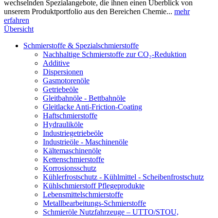
wechselnden Spezialangebote, die ihnen einen Überblick von
unserem Produktportfolio aus den Bereichen Chemie...
mehr
erfahren
Übersicht
Schmierstoffe & Spezialschmierstoffe
Nachhaltige Schmierstoffe zur CO₂-Reduktion
Additive
Dispersionen
Gasmotorenöle
Getriebeöle
Gleitbahnöle - Bettbahnöle
Gleitlacke Anti-Friction-Coating
Haftschmierstoffe
Hydrauliköle
Industriegetriebeöle
Industrieöle - Maschinenöle
Kältemaschinenöle
Kettenschmierstoffe
Korrosionsschutz
Kühlerfrostschutz - Kühlmittel - Scheibenfrostschutz
Kühlschmierstoff Pflegeprodukte
Lebensmittelschmierstoffe
Metallbearbeitungs-Schmierstoffe
Schmieröle Nutzfahrzeuge – UTTO/STOU,