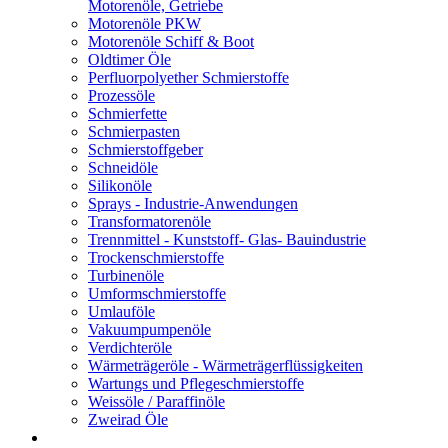
Motorenöle, Getriebe
Motorenöle PKW
Motorenöle Schiff & Boot
Oldtimer Öle
Perfluorpolyether Schmierstoffe
Prozessöle
Schmierfette
Schmierpasten
Schmierstoffgeber
Schneidöle
Silikonöle
Sprays - Industrie-Anwendungen
Transformatorenöle
Trennmittel - Kunststoff- Glas- Bauindustrie
Trockenschmierstoffe
Turbinenöle
Umformschmierstoffe
Umlauföle
Vakuumpumpenöle
Verdichteröle
Wärmeträgeröle - Wärmeträgerflüssigkeiten
Wartungs und Pflegeschmierstoffe
Weissöle / Paraffinöle
Zweirad Öle