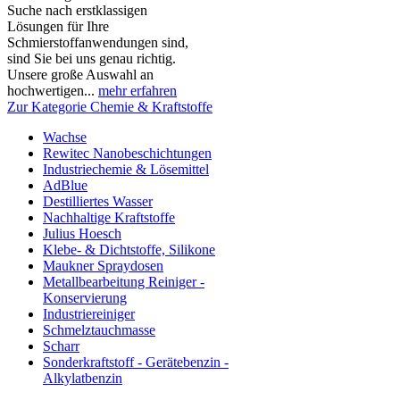
Suche nach erstklassigen
Lösungen für Ihre
Schmierstoffanwendungen sind,
sind Sie bei uns genau richtig.
Unsere große Auswahl an
hochwertigen...
mehr erfahren
Zur Kategorie Chemie & Kraftstoffe
Wachse
Rewitec Nanobeschichtungen
Industriechemie & Lösemittel
AdBlue
Destilliertes Wasser
Nachhaltige Kraftstoffe
Julius Hoesch
Klebe- & Dichtstoffe, Silikone
Maukner Spraydosen
Metallbearbeitung Reiniger -
Konservierung
Industriereiniger
Schmelztauchmasse
Scharr
Sonderkraftstoff - Gerätebenzin -
Alkylatbenzin