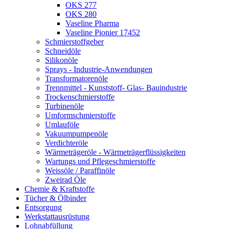
OKS 277
OKS 280
Vaseline Pharma
Vaseline Pionier 17452
Schmierstoffgeber
Schneidöle
Silikonöle
Sprays - Industrie-Anwendungen
Transformatorenöle
Trennmittel - Kunststoff- Glas- Bauindustrie
Trockenschmierstoffe
Turbinenöle
Umformschmierstoffe
Umlauföle
Vakuumpumpenöle
Verdichteröle
Wärmeträgeröle - Wärmeträgerflüssigkeiten
Wartungs und Pflegeschmierstoffe
Weissöle / Paraffinöle
Zweirad Öle
Chemie & Kraftstoffe
Tücher & Ölbinder
Entsorgung
Werkstattausrüstung
Lohnabfüllung