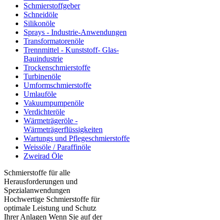
Schmierstoffgeber
Schneidöle
Silikonöle
Sprays - Industrie-Anwendungen
Transformatorenöle
Trennmittel - Kunststoff- Glas-
Bauindustrie
Trockenschmierstoffe
Turbinenöle
Umformschmierstoffe
Umlauföle
Vakuumpumpenöle
Verdichteröle
Wärmeträgeröle -
Wärmeträgerflüssigkeiten
Wartungs und Pflegeschmierstoffe
Weissöle / Paraffinöle
Zweirad Öle
Schmierstoffe für alle
Herausforderungen und
Spezialanwendungen
Hochwertige Schmierstoffe für
optimale Leistung und Schutz
Ihrer Anlagen Wenn Sie auf der