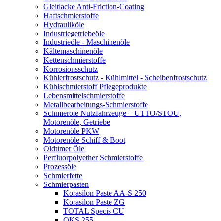
Gleitlacke Anti-Friction-Coating
Haftschmierstoffe
Hydrauliköle
Industriegetriebeöle
Industrieöle - Maschinenöle
Kältemaschinenöle
Kettenschmierstoffe
Korrosionsschutz
Kühlerfrostschutz - Kühlmittel - Scheibenfrostschutz
Kühlschmierstoff Pflegeprodukte
Lebensmittelschmierstoffe
Metallbearbeitungs-Schmierstoffe
Schmieröle Nutzfahrzeuge – UTTO/STOU,
Motorenöle, Getriebe
Motorenöle PKW
Motorenöle Schiff & Boot
Oldtimer Öle
Perfluorpolyether Schmierstoffe
Prozessöle
Schmierfette
Schmierpasten
Korasilon Paste AA-S 250
Korasilon Paste ZG
TOTAL Specis CU
OKS 255