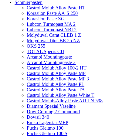
Schmierpasten
Castrol Molub Alloy Paste HT
Korasilon Paste AA-S 250
Korasilon Paste ZG
Lubcon Turmopast MA 2
Lubcon Turmopast NBI 2
Molyduval Carat CLEB 1 Z
Molyduval Titus BE 25 NZ
OKS 255
TOTAL Specis CU
Arcanol Mountingpaste
Arcanol Mountingpaste 2
Castrol Molub Alloy 100-2 HT
Castrol Molub Alloy Paste MF
Castrol Molub Alloy Paste MP 3
Castrol Molub Alloy Paste PL
Castrol Molub Alloy Paste TA
Castrol Molub Alloy Paste White T
Castrol Molub-Alloy Paste AU LN 598
Diamant Spezial Vaseline
Dow Corning 7 Compound
Dowsil 340
Emka Lagerstar MEP
Fuchs Gleitmo 100
Fuchs Gleitmo 100 S