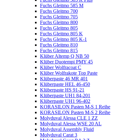
Fuchs Gleitmo 585 M
Fuchs Gleitmo 700
Fuchs Gleitmo 705
Fuchs Gleitmo 800
Fuchs Gleitmo 805
Fuchs Gleitmo 805 K
Fuchs Gleitmo 805 K-1
Fuchs Gleitmo 810
Fuchs Gleitmo 815
Klüber Altemp Q NB 50
Klüber Duotempi PMY 45
Klüber Wolfracoat C
Klüber Wolfrakote Top Paste
Klüberpaste 46 MR 401
Klüberpaste HEL 46-450
Klüberpaste HS 91-21
Klüberpaste UH1 84-201
Klüberpaste UH1 96-402
KORASILON Pasten M-S 1 Reihe
KORASILON Pasten M-S 2 Reihe
Molyduval Alessa CLE 1 ZZ
Molyduval Alessa WSE 20 AL
Molyduval Assembly Fluid
Molyduval Carat 3