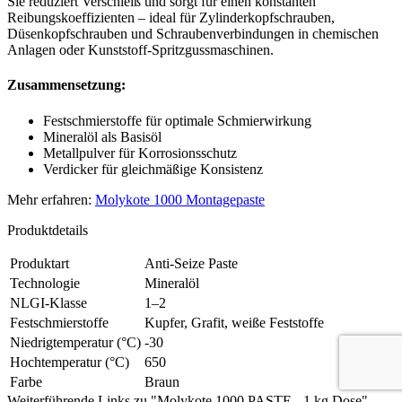
Sie reduziert Verschleiß und sorgt für einen konstanten
Reibungskoeffizienten – ideal für Zylinderkopfschrauben,
Düsenkopfschrauben und Schraubenverbindungen in chemischen
Anlagen oder Kunststoff-Spritzgussmaschinen.
Zusammensetzung:
Festschmierstoffe für optimale Schmierwirkung
Mineralöl als Basisöl
Metallpulver für Korrosionsschutz
Verdicker für gleichmäßige Konsistenz
Mehr erfahren:
Molykote 1000 Montagepaste
Produktdetails
Produktart
Anti-Seize Paste
Technologie
Mineralöl
NLGI-Klasse
1–2
Festschmierstoffe
Kupfer, Grafit, weiße Feststoffe
Niedrigtemperatur (°C)
-30
Hochtemperatur (°C)
650
Farbe
Braun
Weiterführende Links zu "Molykote 1000 PASTE - 1 kg Dose"