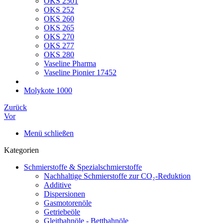
OKS 2501
OKS 252
OKS 260
OKS 265
OKS 270
OKS 277
OKS 280
Vaseline Pharma
Vaseline Pionier 17452
Molykote 1000
Zurück
Vor
Menü schließen
Kategorien
Schmierstoffe & Spezialschmierstoffe
Nachhaltige Schmierstoffe zur CO₂-Reduktion
Additive
Dispersionen
Gasmotorenöle
Getriebeöle
Gleitbahnöle - Bettbahnöle