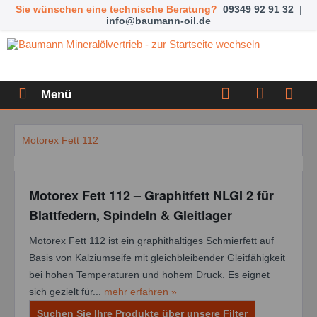
Sie wünschen eine technische Beratung?
09349 92 91 32
|
info@baumann-oil.de
Menü
Motorex Fett 112
Motorex Fett 112 – Graphitfett NLGI 2 für
Blattfedern, Spindeln & Gleitlager
Motorex Fett 112 ist ein graphithaltiges Schmierfett auf
Basis von Kalziumseife mit gleichbleibender Gleitfähigkeit
bei hohen Temperaturen und hohem Druck. Es eignet
sich gezielt für...
mehr erfahren »
Suchen Sie Ihre Produkte über unsere Filter