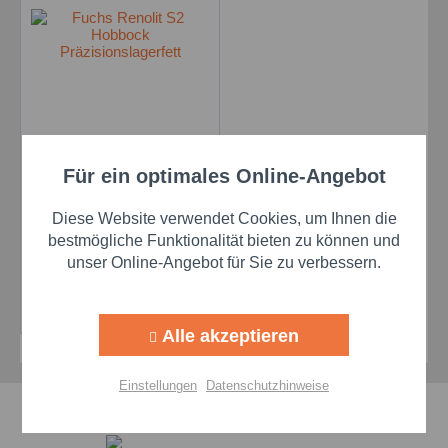
Fuchs Renolit S 2 - 50
Für ein optimales Online-Angebot
Aktiv
Funktionale
kg Hobbock
Inhalt
50 Kilogramm
(25,68 € * / 1 Kilogramm)
Diese Website verwendet Cookies, um Ihnen die
Aktiv
Marketing
bestmögliche Funktionalität bieten zu können und
unser Online-Angebot für Sie zu verbessern.
1.284,00 €
Aktiv
Tracking
Details
Alle akzeptieren
Aktiv
Personalisierung
Einstellungen
Datenschutzhinweise
Schnelle Lieferzeiten
Aktiv
Service