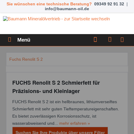
Sie wünschen eine technische Beratung?
09349 92 91 32
|
info@baumann-oil.de
Menü
Fuchs Renolit S 2
FUCHS Renolit S 2 Schmierfett für
Präzisions- und Kleinlager
FUCHS Renolit S 2 ist ein hellbraunes, lithiumverseiftes
Schmierfett mit sehr guten Tieftemperatureigenschaften.
Es bietet zuverlässigen Korrosionsschutz, ist
wasserabweisend und...
mehr erfahren »
Suchen Sie Ihre Produkte über unsere Filter