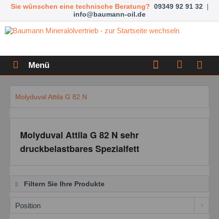
Sie wünschen eine technische Beratung?
09349 92 91 32
|
info@baumann-oil.de
Menü
Molyduval Attila G 82 N
Molyduval Attila G 82 N sehr
druckbelastbares Spezialfett
Filtern Sie Ihre Produkte