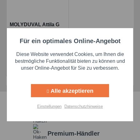
MOLYDUVAL Attila G
82 N - Benzin
beständiges
Für ein optimales Online-Angebot
Aktiv
Funktionale
Schmierfett - 18 kg
Diese Website verwendet Cookies, um Ihnen die
Preis auf Anfrage
Aktiv
Marketing
bestmögliche Funktionalität bieten zu können und
Details
unser Online-Angebot für Sie zu verbessern.
Aktiv
Tracking
Alle akzeptieren
Aktiv
Personalisierung
Schnelle Lieferzeiten
Einstellungen
Datenschutzhinweise
Beste Markenqualität
Aktiv
Service
Premium-Händler
Einstellungen speichern