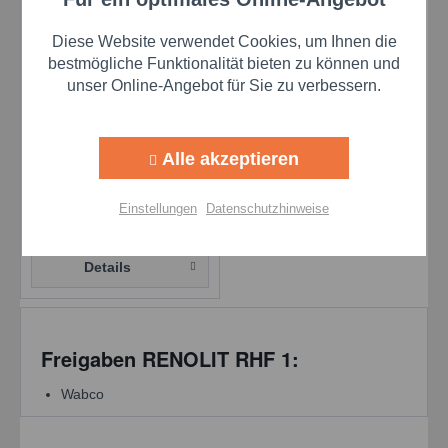
Aktiv
Funktionale
Diese Website verwendet Cookies, um Ihnen die
Aktiv
Marketing
bestmögliche Funktionalität bieten zu können und
unser Online-Angebot für Sie zu verbessern.
Aktiv
Tracking
Fuchs Renolit RHF 1 -
50 kg Hobbock
Alle akzeptieren
Inhalt
50 Kilogramm
(18,95 € * / 1 Kilogramm)
Aktiv
Personalisierung
Einstellungen
Datenschutzhinweise
947,50 €
Aktiv
Service
Details
Einstellungen speichern
Freigaben RENOLIT RHF 1:
Wabco