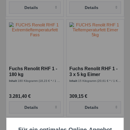
Details
Details
Fuchs Renolit RHF 1 -
Fuchs Renolit RHF 1 -
180 kg
3 x 5 kg Eimer
Inhalt
180 Kilogramm
(18,23 € * / 1 Kilogramm)
Inhalt
15 Kilogramm
(20,61 € * / 1 Kilogramm)
3.281,40 €
309,15 €
Details
Details
Für ein optimales Online-Angebot