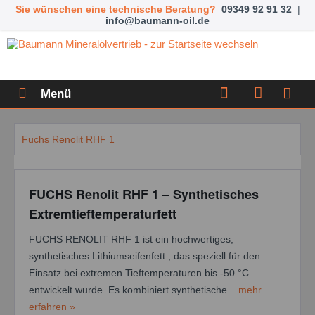
Sie wünschen eine technische Beratung?
09349 92 91 32
|
info@baumann-oil.de
Menü
Fuchs Renolit RHF 1
FUCHS Renolit RHF 1 – Synthetisches
Extremtieftemperaturfett
FUCHS RENOLIT RHF 1 ist ein hochwertiges,
synthetisches Lithiumseifenfett , das speziell für den
Einsatz bei extremen Tieftemperaturen bis -50 °C
entwickelt wurde. Es kombiniert synthetische...
mehr
erfahren »