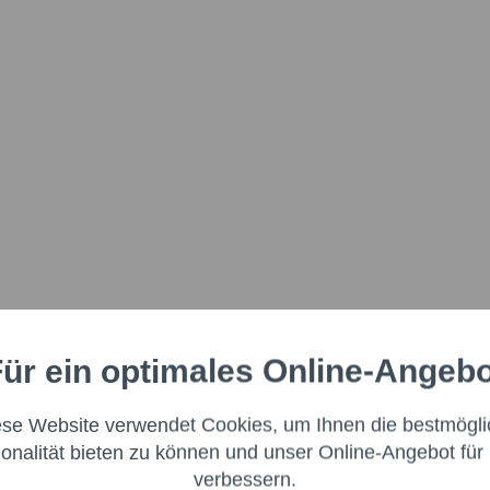
ür ein optimales Online-Angeb
Aktiv
nale
ese Website verwendet Cookies, um Ihnen die bestmögli
Aktiv
ng
ionalität bieten zu können und unser Online-Angebot für 
verbessern.