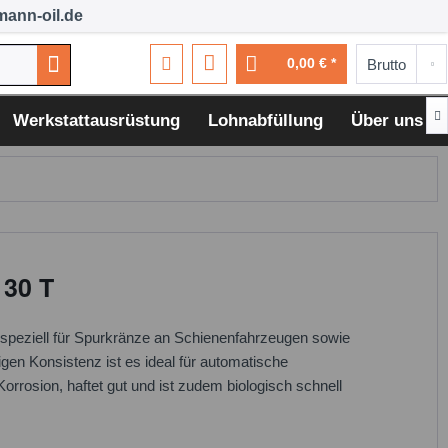
ann-oil.de
0,00 € *

Werkstattausrüstung
Lohnabfüllung
Über uns
 30 T
as speziell für Spurkränze an Schienenfahrzeugen sowie
igen Konsistenz ist es ideal für automatische
rrosion, haftet gut und ist zudem biologisch schnell