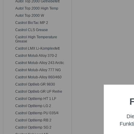
Autol Top 2000 Getriebefett
Autol Top 2000 High Temp
Autol Top 2000 W
Castrol BioTac MP 2
Castrol CLS Grease
Castrol High Temperature
Grease
Castrol LMX Li-Komplexfett
Castrol Molub Alloy 370-2
Castrol Molub-Alloy 243 Arctic
Castrol Molub-Alloy 777 NG
Castrol Molub-Alloy 860/460
Castrol Optileb GR 9830
Castrol Optileb GR UF Reihe
F
Castrol Optitemp HT 1 LF
Funktio
Castrol Optitemp LG 2
Castrol Optitemp PU 035/4
Di
Marketi
Castrol Optitemp RB 2
Funkt
Castrol Optitemp SG 2