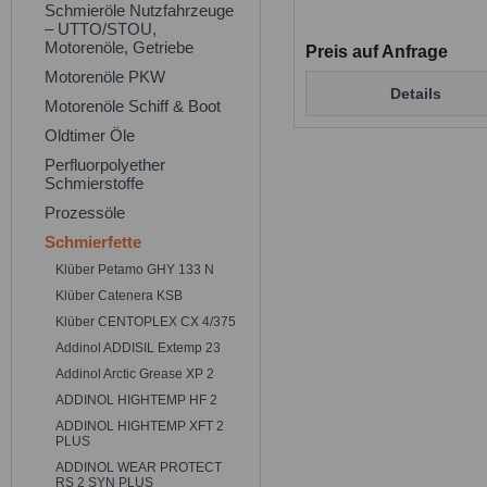
Schmieröle Nutzfahrzeuge
– UTTO/STOU,
Motorenöle, Getriebe
Preis auf Anfrage
Motorenöle PKW
Details
Motorenöle Schiff & Boot
Oldtimer Öle
Perfluorpolyether
Schmierstoffe
Prozessöle
Schmierfette
Klüber Petamo GHY 133 N
Klüber Catenera KSB
Klüber CENTOPLEX CX 4/375
Addinol ADDISIL Extemp 23
Addinol Arctic Grease XP 2
ADDINOL HIGHTEMP HF 2
ADDINOL HIGHTEMP XFT 2
PLUS
ADDINOL WEAR PROTECT
RS 2 SYN PLUS