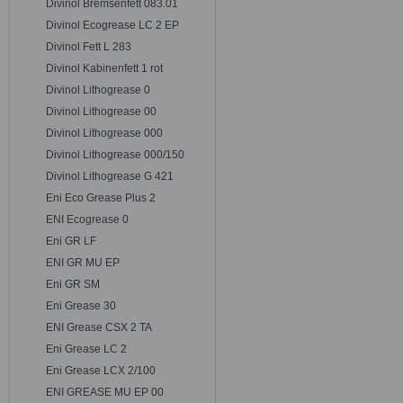
Divinol Bremsenfett 083.01
Divinol Ecogrease LC 2 EP
Divinol Fett L 283
Divinol Kabinenfett 1 rot
Divinol Lithogrease 0
Divinol Lithogrease 00
Divinol Lithogrease 000
Divinol Lithogrease 000/150
Divinol Lithogrease G 421
Eni Eco Grease Plus 2
ENI Ecogrease 0
Eni GR LF
ENI GR MU EP
Eni GR SM
Eni Grease 30
ENI Grease CSX 2 TA
Eni Grease LC 2
Eni Grease LCX 2/100
ENI GREASE MU EP 00