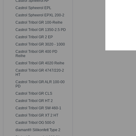
Castrol Spheerol AP
Trackin
Castrol Spheerol EPL
Castrol Spheerol EPXL 200-2
Persona
Castrol Tribol GR 100-Reihe
Castrol Tribol GR 1350-2.5 PD
Castrol Tribol GR 2 EP
Service
Castrol Tribol GR 3020 - 1000
Castrol Tribol GR 400 PD
Reihe
Castrol Tribol GR 4020 Reihe
Castrol Tribol GR 4747/220-2
HT
Castrol Tribol GR ALR 100-00
PD
Castrol Tribol GR CLS
Castrol Tribol GR HT 2
Castrol Tribol GR SW 460-1
Castrol Tribol GR XT 2 HT
Castrol Tribol OG 500-0
diamant® Silikonfett Type 2