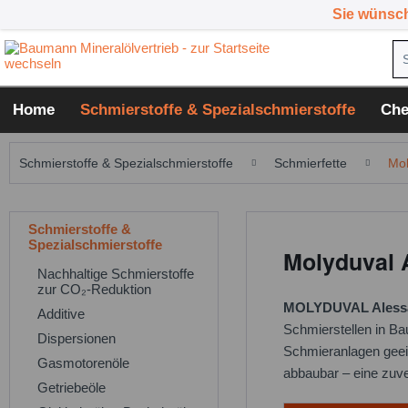
Sie wünsc
Home
Schmierstoffe & Spezialschmierstoffe
Che
Schmierstoffe & Spezialschmierstoffe
Schmierfette
Mol
Schmierstoffe &
Spezialschmierstoffe
Molyduval 
Nachhaltige Schmierstoffe
zur CO₂-Reduktion
MOLYDUVAL Aless
Additive
Schmierstellen in Bau
Dispersionen
Schmieranlagen geeig
Gasmotorenöle
abbaubar – eine zuve
Getriebeöle