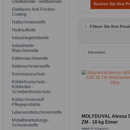
Gleitbahnöle - Bettbahnöle
Suchen Sie Ihre Pr
Gleitlacke Anti-Friction-
Coating
Haftschmierstoffe
Filtern Sie Ihre Prod
Hydrauliköle
Industriegetriebeöle
Industrieöle -
Maschinenöle
Hersteller
Kältemaschinenöle
Molyduval
Kettenschmierstoffe
Korrosionsschutz
Kühlerfrostschutz -
Kühlmittel -
Scheibenfrostschutz
Kühlschmierstoff
Pflegeprodukte
Lebensmittelschmierstoffe
MOLYDUVAL Alessa 
Metallbearbeitungs-
ZM - 18 kg Eimer
Schmierstoffe
Inhalt
18 Kilogramm