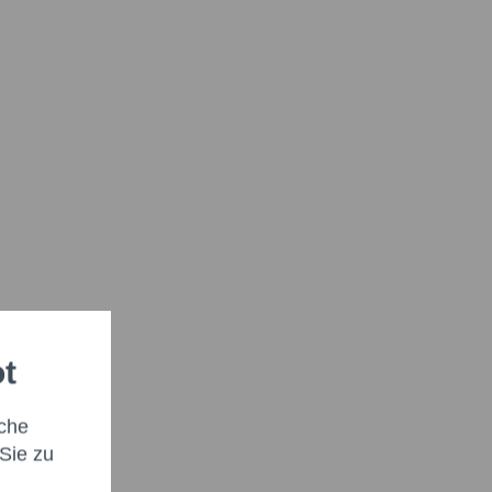
ot
che
Sie zu