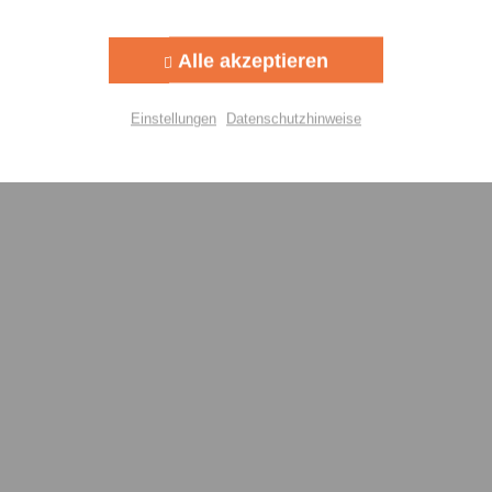
Aktiv
g
Alle akzeptieren
Aktiv
lisierung
Einstellungen
Datenschutzhinweise
Aktiv
Einstellungen speichern