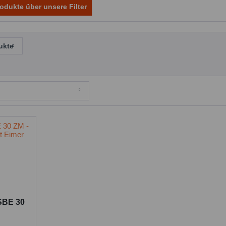
odukte über unsere Filter
ukte
SBE 30