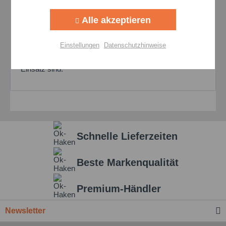
Aktiv
Tracking
Fahrzeugen, Maschinen, Wälz- und Gleitlagern
Alle akzeptieren
eingesetzt.
Aktiv
Personalisierung
Vor der Anwendung sollte die
Elastomerverträglichkeit
Einstellungen
Datenschutzhinweise
geprüft werden, falls spezielle Dichtungsmaterialien im
Aktiv
Service
Einsatz sind.
Einstellungen speichern
Schnelle Lieferzeiten
Beste Markenqualität
Premium-Händler
Newsletter