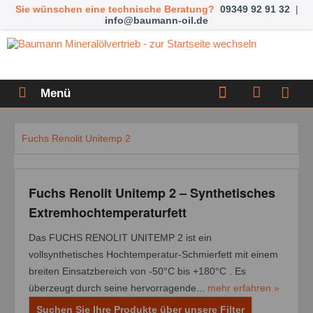
Sie wünschen eine technische Beratung?
09349 92 91 32
|
info@baumann-oil.de
Menü
Fuchs Renolit Unitemp 2
Fuchs Renolit Unitemp 2 – Synthetisches
Extremhochtemperaturfett
Das FUCHS RENOLIT UNITEMP 2 ist ein
vollsynthetisches Hochtemperatur-Schmierfett mit einem
breiten Einsatzbereich von -50°C bis +180°C . Es
überzeugt durch seine hervorragende...
mehr erfahren »
Suchen Sie Ihre Produkte über unsere Filter