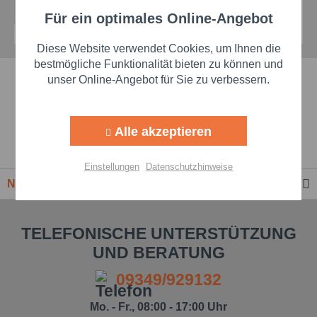
Details
Für ein optimales Online-Angebot
Aktiv
Funktionale
Diese Website verwendet Cookies, um Ihnen die
Aktiv
Marketing
bestmögliche Funktionalität bieten zu können und
Schnelle Lieferzeiten
unser Online-Angebot für Sie zu verbessern.
Aktiv
Tracking
Beste Markenqualität
Alle akzeptieren
Aktiv
Personalisierung
Premium-Händler
Einstellungen
Datenschutzhinweise
Newsletter
Aktiv
Service
TELEFONISCHE UNTERSTÜTZUNG
Einstellungen speichern
UND BERATUNG
09349/929132
Mo. - Fr., 08:00 - 17:00 Uhr