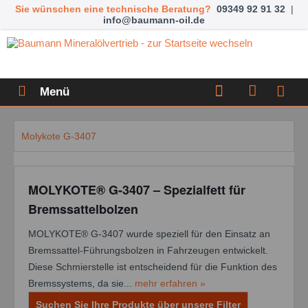
Sie wünschen eine technische Beratung?
09349 92 91 32
|
info@baumann-oil.de
Menü
Molykote G-3407
MOLYKOTE® G-3407 – Spezialfett für
Bremssattelbolzen
MOLYKOTE® G-3407 wurde speziell für den Einsatz an
Bremssattel-Führungsbolzen in Fahrzeugen entwickelt.
Diese Schmierstelle ist entscheidend für die Funktion des
Bremssystems, da sie...
mehr erfahren »
Suchen Sie Ihre Produkte über unsere Filter