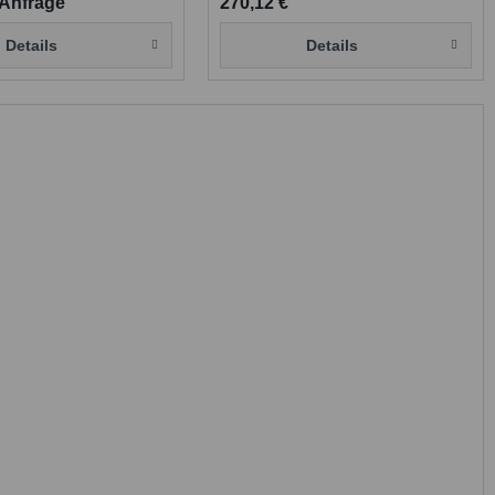
 Anfrage
270,12 €
Details
Details