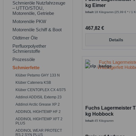
Schmieröle Nutzfahrzeuge
kg Eimer
– UTTO/STOU,
Inhalt
18 Kilogramm
(25,99 € * / 1 
Motorenöle, Getriebe
Motorenöle PKW
467,82 €
Motorenöle Schiff & Boot
Oldtimer Öle
Details
Perfluorpolyether
Schmierstoffe
Prozessöle
Schmierfette
Klüber Petamo GHY 133 N
Klüber Catenera KSB
Klüber CENTOPLEX CX 4/375
Addinol ADDISIL Extemp 23
Addinol Arctic Grease XP 2
Fuchs Lagermeister T
ADDINOL HIGHTEMP HF 2
kg Hobbock
ADDINOL HIGHTEMP XFT 2
Inhalt
45 Kilogramm
PLUS
ADDINOL WEAR PROTECT
RS 2 SYN PLUS