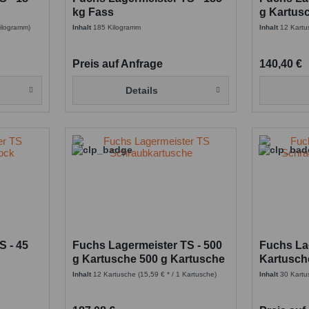
kg Fass
g Kartus
x12
Kilogramm)
Inhalt
185 Kilogramm
Inhalt
12 Kart
Preis auf Anfrage
140,40 €
Details
S - 45
Fuchs Lagermeister TS - 500
Fuchs La
g Kartusche 500 g Kartusche
Kartusch
x12
x30
Inhalt
12 Kartusche
(15,59 € * / 1 Kartusche)
Inhalt
30 Kartu