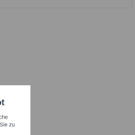
ot
che
Sie zu