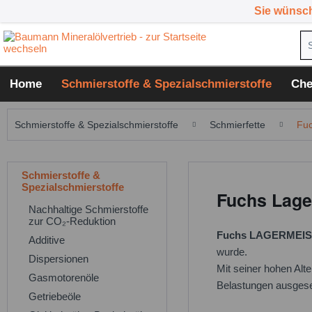
Sie wünsc
Home
Schmierstoffe & Spezialschmierstoffe
Che
Schmierstoffe & Spezialschmierstoffe
Schmierfette
Fuc
Schmierstoffe &
Spezialschmierstoffe
Fuchs Lager
Nachhaltige Schmierstoffe
zur CO₂-Reduktion
Fuchs LAGERMEIS
Additive
wurde.
Dispersionen
Mit seiner hohen Alt
Gasmotorenöle
Belastungen ausgese
Getriebeöle