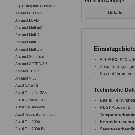
Preis auf Anfrage
Agip Longtime Grease 2
Details
Arcanol Clean M
Arcanol LOAD
Arcanol Motion2
Arcanol Multi 2
Arcanol Multi 3
Einsatzgebie
Arcanol Multitop
Arcanol Semifluid
Alle Wälz- und Gl
Arcanol SPEED 2,6
Besonders geeigne
Arcanol TEMP
Säulenführungen a
Arcanol VIB3
Autol CA EP 2
Technische Dat
Autol Fliessfett ZSA
Basis:
Teilsynthet
Autol Mehrzweckfett
NLGI-Klasse:
2
Autol Meißelpaste
Temperaturberei
Autol Precis Bentonitfett
Korrosionsschut
Autol Top 2000
Seewasserbestän
Autol Top 2000 Bio