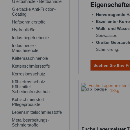
Gleitbahnöle - Bettbahnöle
Eigenschaft
Gleitlacke Anti-Friction-
Coating
Hervorragende Ha
Exzellenter Korr
Haftschmierstoffe
Walk- und Wasse
Hydrauliköle
Seewasser.
Industriegetriebeöle
Großer Gebrauch
Industrieöle -
Schmierung.
Maschinenöle
Kältemaschinenöle
Suchen Sie Ihre Pr
Kettenschmierstoffe
Korrosionsschutz
Kühlerfrostschutz -
Kühlmittel -
Scheibenfrostschutz
Kühlschmierstoff
Pflegeprodukte
Lebensmittelschmierstoffe
Metallbearbeitungs-
Schmierstoffe
Fuchs Lagermeister T