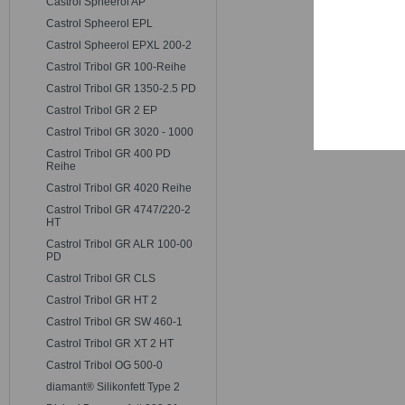
Castrol Spheerol AP
Trackin
Castrol Spheerol EPL
Castrol Spheerol EPXL 200-2
Persona
Castrol Tribol GR 100-Reihe
Castrol Tribol GR 1350-2.5 PD
Castrol Tribol GR 2 EP
Service
Castrol Tribol GR 3020 - 1000
Castrol Tribol GR 400 PD
Reihe
Castrol Tribol GR 4020 Reihe
Castrol Tribol GR 4747/220-2
HT
Castrol Tribol GR ALR 100-00
PD
Castrol Tribol GR CLS
Castrol Tribol GR HT 2
Castrol Tribol GR SW 460-1
Castrol Tribol GR XT 2 HT
Castrol Tribol OG 500-0
diamant® Silikonfett Type 2