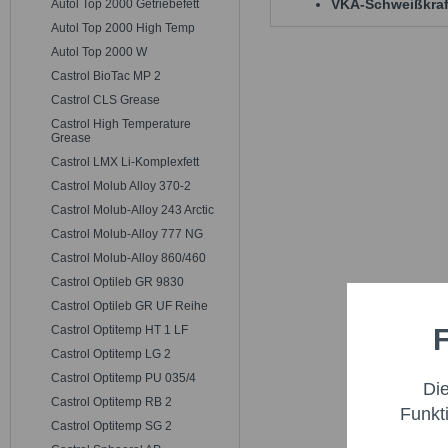
VKA-Schweißkraf
Autol Top 2000 Getriebefett
Autol Top 2000 High Temp
Autol Top 2000 W
Castrol BioTac MP 2
Castrol CLS Grease
Castrol High Temperature
Grease
Castrol LMX Li-Komplexfett
Castrol Molub Alloy 370-2
Castrol Molub-Alloy 243 Arctic
Castrol Molub-Alloy 777 NG
Castrol Molub-Alloy 860/460
Castrol Optileb GR 9830
Castrol Optileb GR UF Reihe
F
Castrol Optitemp HT 1 LF
Funktio
Castrol Optitemp LG 2
Castrol Optitemp PU 035/4
Di
Marketi
Castrol Optitemp RB 2
Funkt
Castrol Optitemp SG 2