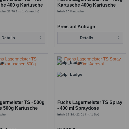
che 400 g Kartusche
Kartusche 400g Kartusche
x30
usche
(11,70 € * / 1 Kartusche)
Inhalt
30 Kartusche
Preis auf Anfrage
Details
Details
germeister TS - 500g
Fuchs Lagermeister TS Spray
e 500g Kartusche
- 400 ml Spraydose
sche
Inhalt
12 Stk
(22,51 € * / 1 Stk)