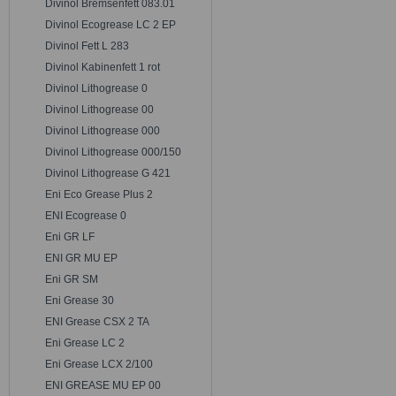
Divinol Bremsenfett 083.01
Divinol Ecogrease LC 2 EP
Divinol Fett L 283
Divinol Kabinenfett 1 rot
Divinol Lithogrease 0
Divinol Lithogrease 00
Divinol Lithogrease 000
Divinol Lithogrease 000/150
Divinol Lithogrease G 421
Eni Eco Grease Plus 2
ENI Ecogrease 0
Eni GR LF
ENI GR MU EP
Eni GR SM
Eni Grease 30
ENI Grease CSX 2 TA
Eni Grease LC 2
Eni Grease LCX 2/100
ENI GREASE MU EP 00