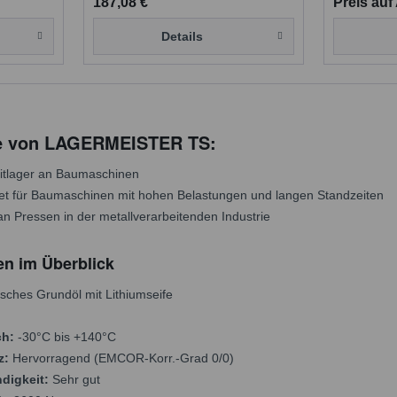
187,08 €
Preis auf
Details
te von LAGERMEISTER TS:
eitlager an Baumaschinen
t für Baumaschinen mit hohen Belastungen und langen Standzeiten
n Pressen in der metallverarbeitenden Industrie
en im Überblick
isches Grundöl mit Lithiumseife
ch:
-30°C bis +140°C
z:
Hervorragend (EMCOR-Korr.-Grad 0/0)
digkeit:
Sehr gut