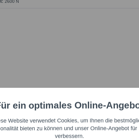
t:
2600 N
ür ein optimales Online-Angeb
Aktiv
nale
ese Website verwendet Cookies, um Ihnen die bestmögli
Aktiv
ng
ionalität bieten zu können und unser Online-Angebot für 
verbessern.