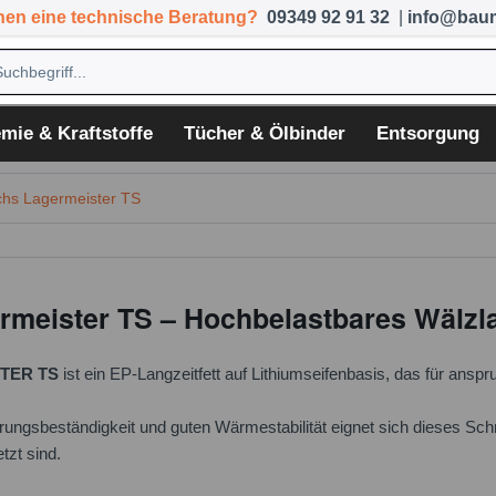
hen eine technische Beratung?
09349 92 91 32
|
info@baum
mie & Kraftstoffe
Tücher & Ölbinder
Entsorgung
hs Lagermeister TS
meister TS – Hochbelastbares Wälzlag
TER TS
ist ein EP-Langzeitfett auf Lithiumseifenbasis, das für ansp
erungsbeständigkeit und guten Wärmestabilität eignet sich dieses Sc
tzt sind.