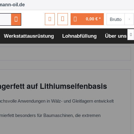
ann-oil.de
0,00 € *

Werkstattausrüstung
Lohnabfüllung
Über uns
erfett auf Lithiumseifenbasis
ruchsvolle Anwendungen in Wälz- und Gleitlagern entwickelt
hmierfett besonders für Baumaschinen, die extremen