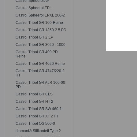
Castrol Spheerol AP
Trackin
Castrol Spheerol EPL
Castrol Spheerol EPXL 200-2
Persona
Castrol Tribol GR 100-Reihe
Castrol Tribol GR 1350-2.5 PD
Castrol Tribol GR 2 EP
Service
Castrol Tribol GR 3020 - 1000
Castrol Tribol GR 400 PD
Reihe
Castrol Tribol GR 4020 Reihe
Castrol Tribol GR 4747/220-2
HT
Castrol Tribol GR ALR 100-00
PD
Castrol Tribol GR CLS
Castrol Tribol GR HT 2
Castrol Tribol GR SW 460-1
Castrol Tribol GR XT 2 HT
Castrol Tribol OG 500-0
diamant® Silikonfett Type 2