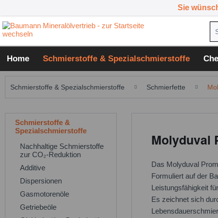
Sie wünsc
Home
Schmierstoffe & Spezialschmierstoffe
Che
Schmierstoffe & Spezialschmierstoffe
Schmierfette
Mo
Schmierstoffe &
Spezialschmierstoffe
Molyduval 
Nachhaltige Schmierstoffe
zur CO₂-Reduktion
Das Molyduval Promet
Additive
Formuliert auf der B
Dispersionen
Leistungsfähigkeit f
Gasmotorenöle
Es zeichnet sich dur
Getriebeöle
Lebensdauerschmieru