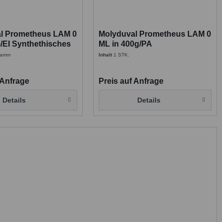
l Prometheus LAM 0
Molyduval Prometheus LAM 0
/EI Synthethisches
ML in 400g/PA
ießfett
Synthethisches
gramm
Inhalt
1 STK.
Getriebefließfett
 Anfrage
Preis auf Anfrage
Details
Details