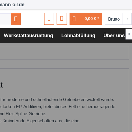
ann-oil.de
0,00 € *

Werkstattausrüstung
Lohnabfüllung
Über uns
t
 für moderne und schnellaufende Getriebe entwickelt wurde.
sstarken EP-Additiven, bietet dieses Fett eine herausragende
nd Flex-Spline-Getriebe.
eißmindernde Eigenschaften aus, die eine