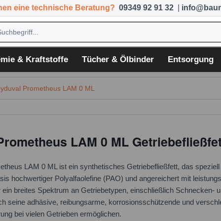
hen eine technische Beratung?
09349 92 91 32
|
info@baum
mie & Kraftstoffe
Tücher & Ölbinder
Entsorgung
lyduval Prometheus LAM 0 ML
Prometheus LAM 0 ML Getriebefließfet
heus LAM 0 ML ist ein synthetisches Getriebefließfett, das speziell
asis hochwertiger Polyalfaolefine (PAO) und angereichert mit leistung
ür ein breites Spektrum an Getriebetypen, einschließlich Schnecken- u
ch seine adhäsive, reibungsarme, korrosionsschützende und verschl
ng bei vielen Getrieben ermöglichen.