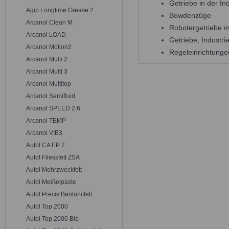
Getriebe in der In
Agip Longtime Grease 2
Bowdenzüge
Arcanol Clean M
Robotergetriebe mi
Arcanol LOAD
Getriebe, Industri
Arcanol Motion2
Regeleinrichtunge
Arcanol Multi 2
Arcanol Multi 3
Arcanol Multitop
Arcanol Semifluid
Arcanol SPEED 2,6
Arcanol TEMP
Arcanol VIB3
Autol CA EP 2
Autol Fliessfett ZSA
Autol Mehrzweckfett
Autol Meißelpaste
Autol Precis Bentonitfett
Autol Top 2000
Autol Top 2000 Bio