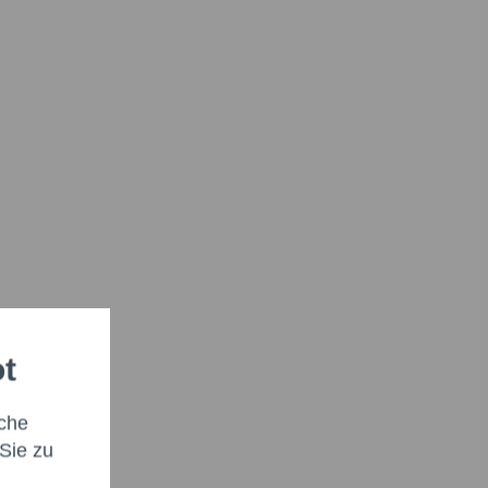
ot
che
Sie zu