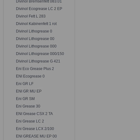
Divinol Bremsenfett 083.01
Divinol Ecogrease LC 2 EP
Divinol Fett L 283
Divinol Kabinenfett 1 rot
Divinol Lithogrease 0
Divinol Lithogrease 00
Divinol Lithogrease 000
Divinol Lithogrease 000/150
Divinol Lithogrease G 421
Eni Eco Grease Plus 2
ENI Ecogrease 0
Eni GR LF
ENI GR MU EP
Eni GR SM
Eni Grease 30
ENI Grease CSX 2 TA
Eni Grease LC 2
Eni Grease LCX 2/100
ENI GREASE MU EP 00