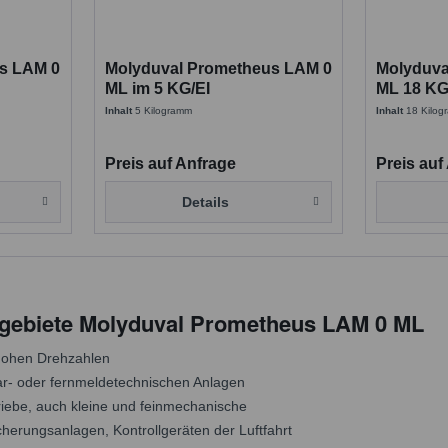
s LAM 0
Molyduval Prometheus LAM 0
Molyduva
ML im 5 KG/EI
ML 18 KG
Synthethisches
Getriebefl
Inhalt
5 Kilogramm
Inhalt
18 Kilo
Getriebefließfett
Preis auf Anfrage
Preis auf
Details
ebiete Molyduval Prometheus LAM 0 ML
 hohen Drehzahlen
r- oder fernmeldetechnischen Anlagen
riebe, auch kleine und feinmechanische
cherungsanlagen, Kontrollgeräten der Luftfahrt