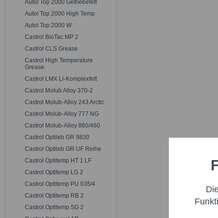
Autol Top 2000 Getriebefett
Autol Top 2000 High Temp
Autol Top 2000 W
Castrol BioTac MP 2
Castrol CLS Grease
Castrol High Temperature
Grease
Castrol LMX Li-Komplexfett
Castrol Molub Alloy 370-2
Castrol Molub-Alloy 243 Arctic
Castrol Molub-Alloy 777 NG
Castrol Molub-Alloy 860/460
Castrol Optileb GR 9830
Castrol Optileb GR UF Reihe
F
Castrol Optitemp HT 1 LF
Funktio
Castrol Optitemp LG 2
Castrol Optitemp PU 035/4
Di
Marketi
Castrol Optitemp RB 2
Funkt
Castrol Optitemp SG 2