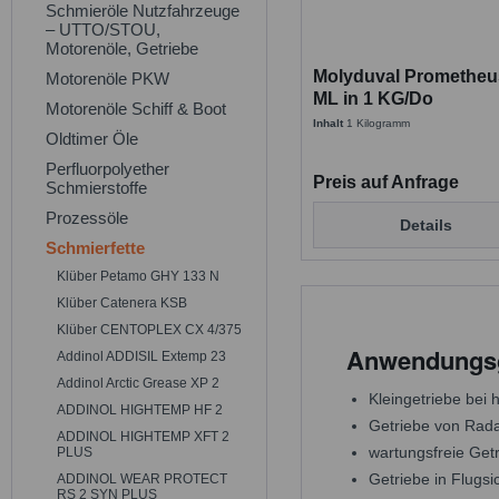
Schmieröle Nutzfahrzeuge
– UTTO/STOU,
Motorenöle, Getriebe
Molyduval Prometheu
Motorenöle PKW
ML in 1 KG/Do
Motorenöle Schiff & Boot
Synthethisches
Inhalt
1 Kilogramm
Oldtimer Öle
Getriebefließfett
Perfluorpolyether
Preis auf Anfrage
Schmierstoffe
Prozessöle
Details
Schmierfette
Klüber Petamo GHY 133 N
Klüber Catenera KSB
Klüber CENTOPLEX CX 4/375
Anwendungsg
Addinol ADDISIL Extemp 23
Addinol Arctic Grease XP 2
Kleingetriebe bei
ADDINOL HIGHTEMP HF 2
Getriebe von Rada
ADDINOL HIGHTEMP XFT 2
wartungsfreie Get
PLUS
Getriebe in Flugsi
ADDINOL WEAR PROTECT
RS 2 SYN PLUS