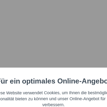
ür ein optimales Online-Angeb
Aktiv
nale
ese Website verwendet Cookies, um Ihnen die bestmögli
Aktiv
ng
ionalität bieten zu können und unser Online-Angebot für 
verbessern.