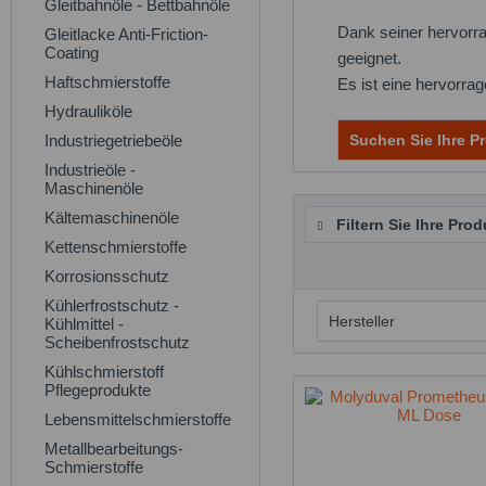
Gleitbahnöle - Bettbahnöle
Dank seiner hervorr
Gleitlacke Anti-Friction-
Coating
geeignet.
Haftschmierstoffe
Es ist eine hervorra
Hydrauliköle
Industriegetriebeöle
Suchen Sie Ihre Pr
Industrieöle -
Maschinenöle
Kältemaschinenöle
Filtern Sie Ihre Prod
Kettenschmierstoffe
Korrosionsschutz
Kühlerfrostschutz -
Hersteller
Kühlmittel -
Scheibenfrostschutz
Kühlschmierstoff
Molyduval
Pflegeprodukte
Lebensmittelschmierstoffe
Metallbearbeitungs-
Schmierstoffe