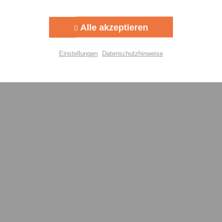
Aktiv
g
Alle akzeptieren
Aktiv
lisierung
Einstellungen
Datenschutzhinweise
Aktiv
Einstellungen speichern