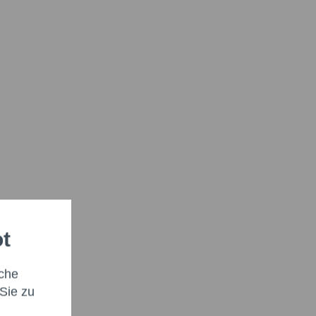
ot
che
Sie zu