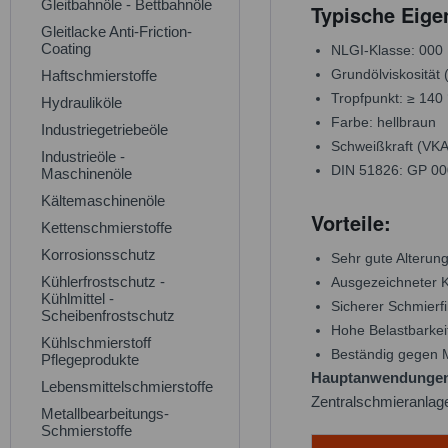
Gleitbahnöle - Bettbahnöle
Typische Eige
Gleitlacke Anti-Friction-
Coating
NLGI-Klasse: 000
Grundölviskosität 
Haftschmierstoffe
Tropfpunkt: ≥ 140
Hydrauliköle
Farbe: hellbraun
Industriegetriebeöle
Schweißkraft (VKA
Industrieöle -
DIN 51826: GP 00
Maschinenöle
Kältemaschinenöle
Vorteile:
Kettenschmierstoffe
Korrosionsschutz
Sehr gute Alterungs
Kühlerfrostschutz -
Ausgezeichneter K
Kühlmittel -
Sicherer Schmierf
Scheibenfrostschutz
Hohe Belastbarkei
Kühlschmierstoff
Beständig gegen 
Pflegeprodukte
Hauptanwendunge
Lebensmittelschmierstoffe
Zentralschmieranlag
Metallbearbeitungs-
Schmierstoffe