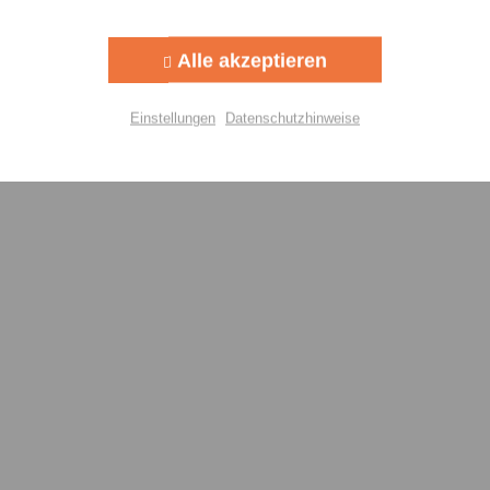
Aktiv
g
Alle akzeptieren
Aktiv
lisierung
Einstellungen
Datenschutzhinweise
Aktiv
Einstellungen speichern