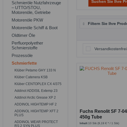
Suchen Sie Ihre Pr
Schmieröle Nutzfahrzeuge
– UTTO/STOU,
Motorenöle, Getriebe
Motorenöle PKW
Filtern Sie Ihre Prod
Motorenöle Schiff & Boot
Oldtimer Öle
Perfluorpolyether
Schmierstoffe
Versandkostenfrei
Prozessöle
Schmierfette
Klüber Petamo GHY 133 N
Klüber Catenera KSB
Klüber CENTOPLEX CX 4/375
Addinol ADDISIL Extemp 23
Addinol Arctic Grease XP 2
ADDINOL HIGHTEMP HF 2
Fuchs Renolit SF 7-04
ADDINOL HIGHTEMP XFT 2
PLUS
450g Tube
ADDINOL WEAR PROTECT
Inhalt
10 Stk
(9,19 € * / 1 Stk)
RS 2 SYN PLUS