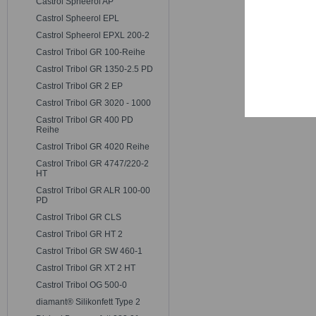
Castrol Spheerol AP
Trackin
Castrol Spheerol EPL
Castrol Spheerol EPXL 200-2
Persona
Castrol Tribol GR 100-Reihe
Castrol Tribol GR 1350-2.5 PD
Castrol Tribol GR 2 EP
Service
Castrol Tribol GR 3020 - 1000
Castrol Tribol GR 400 PD
Reihe
Castrol Tribol GR 4020 Reihe
Castrol Tribol GR 4747/220-2
HT
Castrol Tribol GR ALR 100-00
PD
Castrol Tribol GR CLS
Castrol Tribol GR HT 2
Castrol Tribol GR SW 460-1
Castrol Tribol GR XT 2 HT
Castrol Tribol OG 500-0
diamant® Silikonfett Type 2