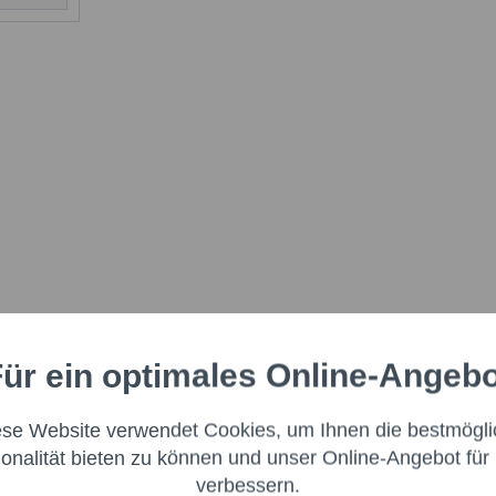
ür ein optimales Online-Angeb
Aktiv
nale
ese Website verwendet Cookies, um Ihnen die bestmögli
Aktiv
ng
ionalität bieten zu können und unser Online-Angebot für 
verbessern.