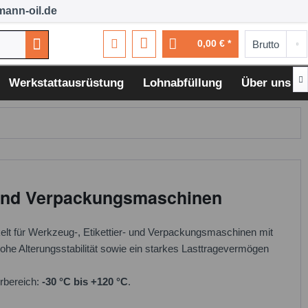
ann-oil.de
0,00 € *

Werkstattausrüstung
Lohnabfüllung
Über uns
- und Verpackungsmaschinen
kelt für Werkzeug-, Etikettier- und Verpackungsmaschinen mit
ohe Alterungsstabilität sowie ein starkes Lasttragevermögen
urbereich:
-30 °C bis +120 °C
.