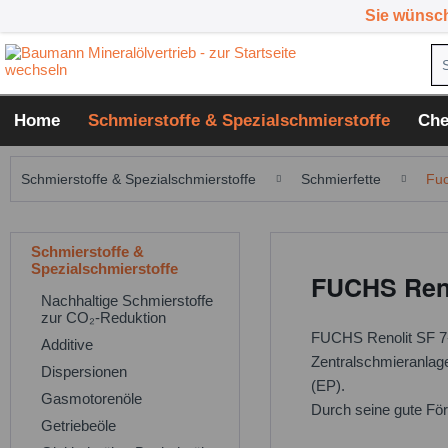
Sie wünsc
Home
Schmierstoffe & Spezialschmierstoffe
Che
Schmierstoffe & Spezialschmierstoffe
Schmierfette
Fuc
Schmierstoffe &
Spezialschmierstoffe
FUCHS Reno
Nachhaltige Schmierstoffe
zur CO₂-Reduktion
FUCHS Renolit SF 7-0
Additive
Zentralschmieranlage
Dispersionen
(EP).
Gasmotorenöle
Durch seine gute För
Getriebeöle