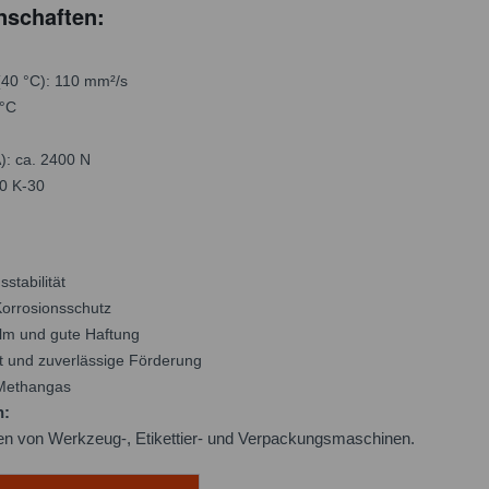
nschaften:
(40 °C): 110 mm²/s
 °C
): ca. 2400 N
0 K-30
stabilität
orrosionsschutz
ilm und gute Haftung
t und zuverlässige Förderung
Methangas
n:
en von Werkzeug-, Etikettier- und Verpackungsmaschinen.