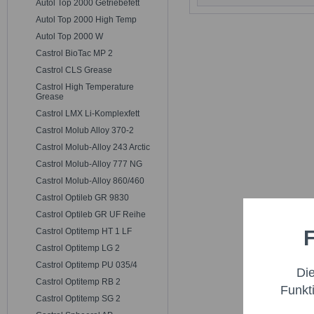
Autol Top 2000 Getriebefett
Autol Top 2000 High Temp
Autol Top 2000 W
Castrol BioTac MP 2
Castrol CLS Grease
Castrol High Temperature
Grease
Castrol LMX Li-Komplexfett
Castrol Molub Alloy 370-2
Castrol Molub-Alloy 243 Arctic
Castrol Molub-Alloy 777 NG
Castrol Molub-Alloy 860/460
Castrol Optileb GR 9830
Castrol Optileb GR UF Reihe
F
Castrol Optitemp HT 1 LF
Funktio
Castrol Optitemp LG 2
Castrol Optitemp PU 035/4
Di
Marketi
Castrol Optitemp RB 2
Funkt
Castrol Optitemp SG 2