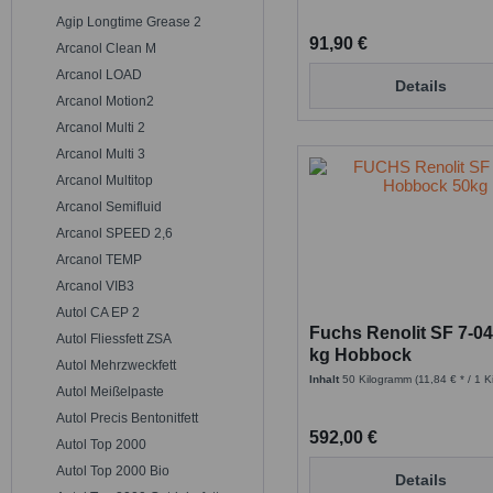
Agip Longtime Grease 2
91,90 €
Arcanol Clean M
Arcanol LOAD
Details
Arcanol Motion2
Arcanol Multi 2
Arcanol Multi 3
Arcanol Multitop
Arcanol Semifluid
Arcanol SPEED 2,6
Arcanol TEMP
Arcanol VIB3
Autol CA EP 2
Fuchs Renolit SF 7-04
Autol Fliessfett ZSA
kg Hobbock
Autol Mehrzweckfett
Inhalt
50 Kilogramm
(11,84 € * / 1 
Autol Meißelpaste
Autol Precis Bentonitfett
592,00 €
Autol Top 2000
Autol Top 2000 Bio
Details