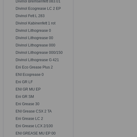
Divinol Bremsenfett 083.01
Divinol Ecogrease LC 2 EP
Divinol Fett L 283
Divinol Kabinenfett 1 rot
Divinol Lithogrease 0
Divinol Lithogrease 00
Divinol Lithogrease 000
Divinol Lithogrease 000/150
Divinol Lithogrease G 421
Eni Eco Grease Plus 2
ENI Ecogrease 0
Eni GR LF
ENI GR MU EP
Eni GR SM
Eni Grease 30
ENI Grease CSX 2 TA
Eni Grease LC 2
Eni Grease LCX 2/100
ENI GREASE MU EP 00