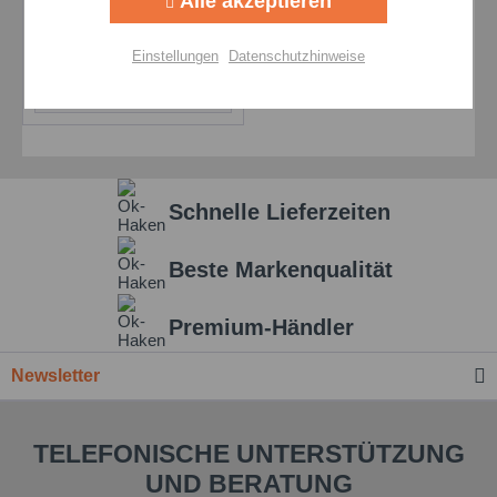
Alle akzeptieren
Getriebefließfett
Aktiv
Personalisierung
Preis auf Anfrage
Einstellungen
Datenschutzhinweise
Details
Aktiv
Service
Einstellungen speichern
Schnelle Lieferzeiten
Beste Markenqualität
Premium-Händler
Newsletter
TELEFONISCHE UNTERSTÜTZUNG
UND BERATUNG