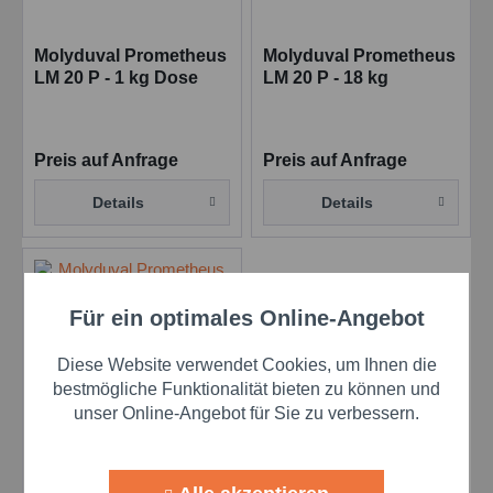
Molyduval Prometheus
Molyduval Prometheus
LM 20 P - 1 kg Dose
LM 20 P - 18 kg
Hochdruck-
Hochdruck-
Getriebefließfett
Getriebefließfett
Preis auf Anfrage
Preis auf Anfrage
Details
Details
Für ein optimales Online-Angebot
Aktiv
Funktionale
Diese Website verwendet Cookies, um Ihnen die
Aktiv
Marketing
bestmögliche Funktionalität bieten zu können und
unser Online-Angebot für Sie zu verbessern.
Molyduval Prometheus
Aktiv
Tracking
LM 20 P - 180 kg
Hochdruck-