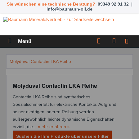
Sie wünschen eine technische Beratung?
09349 92 91 32
|
info@baumann-oil.de
Menü
Molyduval Contactin LKA Reihe
Molyduval Contactin LKA Reihe
Contactin LKA Reihe sind synthetisches
Spezialschmierfett für elektrische Kontakte. Aufgrund
seiner niedrigen inneren Reibung werden
außergewöhnlich leichte dynamische Eigenschaften
erzielt, die...
mehr erfahren »
Suchen Sie Ihre Produkte über unsere Filter