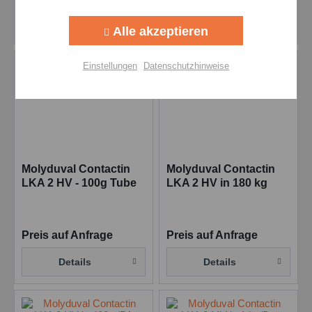
Aktiv
Tracking
Details
Details
Alle akzeptieren
Aktiv
Personalisierung
Einstellungen
Datenschutzhinweise
Aktiv
Service
Einstellungen speichern
Molyduval Contactin
Molyduval Contactin
LKA 2 HV - 100g Tube
LKA 2 HV in 180 kg
Synthetisches
Synthetisches
Kontaktfett
Kontaktfett
Preis auf Anfrage
Preis auf Anfrage
Details
Details